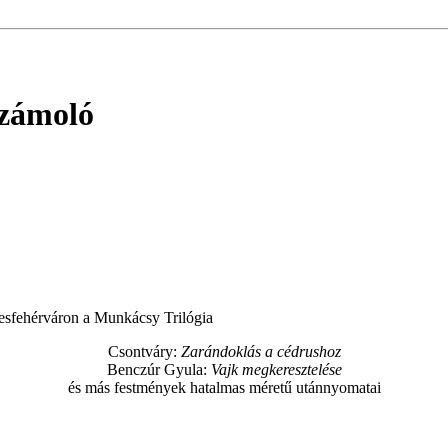
számoló
sfehérváron a Munkácsy Trilógia
Csontváry:
Zarándoklás a cédrushoz
Benczúr Gyula:
Vajk megkeresztelése
és más festmények hatalmas méretű utánnyomatai