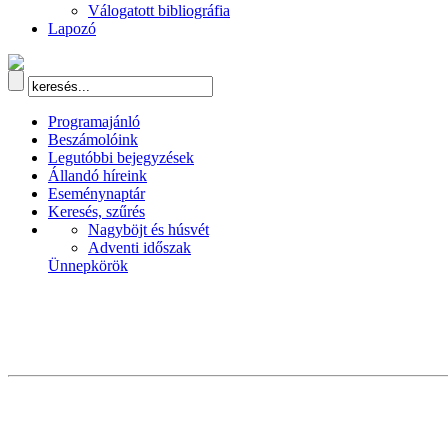
Válogatott bibliográfia
Lapozó
Programajánló
Beszámolóink
Legutóbbi bejegyzések
Állandó híreink
Eseménynaptár
Keresés, szűrés
Nagyböjt és húsvét
Adventi időszak
Ünnepkörök