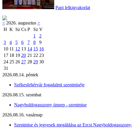
Papi lelkigyakorlat
<
2026. augusztus
>
H
K
Sz
Cs
P
Sz
V
1
2
3
4
5
6
7
8
9
10
11
12
13
14
15
16
17
18
19
20
21
22
23
24
25
26
27
28
29
30
31
2026.08.14. péntek
Székesfehérvár fogadalmi szentmiséje
2026.08.15. szombat
Nagyboldogasszony ünnep - szentmise
2026.08.16. vasárnap
Szentmise és jegyesek megáldása az Ercsi Nagyboldogasszony