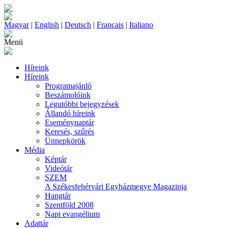
Magyar
|
English
|
Deutsch
|
Francais
|
Italiano
Menü
Híreink
Híreink
Programajánló
Beszámolóink
Legutóbbi bejegyzések
Állandó híreink
Eseménynaptár
Keresés, szűrés
Ünnepkörök
Média
Képtár
Videótár
SZEM
A Székesfehérvári Egyházmegye Magazinja
Hangtár
Szentföld 2008
Napi evangélium
Adattár