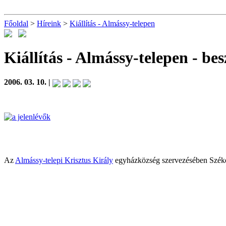
Főoldal
>
Híreink
>
Kiállítás - Almássy-telepen
Kiállítás - Almássy-telepen
- be
2006. 03. 10. |
Az
Almássy-telepi Krisztus Király
egyházközség szervezésében Széke