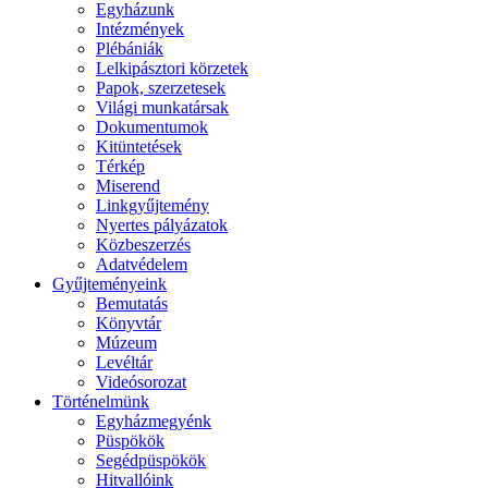
Egyházunk
Intézmények
Plébániák
Lelkipásztori körzetek
Papok, szerzetesek
Világi munkatársak
Dokumentumok
Kitüntetések
Térkép
Miserend
Linkgyűjtemény
Nyertes pályázatok
Közbeszerzés
Adatvédelem
Gyűjteményeink
Bemutatás
Könyvtár
Múzeum
Levéltár
Videósorozat
Történelmünk
Egyházmegyénk
Püspökök
Segédpüspökök
Hitvallóink