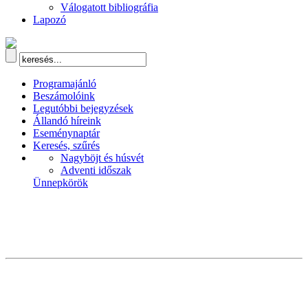
Válogatott bibliográfia
Lapozó
Programajánló
Beszámolóink
Legutóbbi bejegyzések
Állandó híreink
Eseménynaptár
Keresés, szűrés
Nagyböjt és húsvét
Adventi időszak
Ünnepkörök