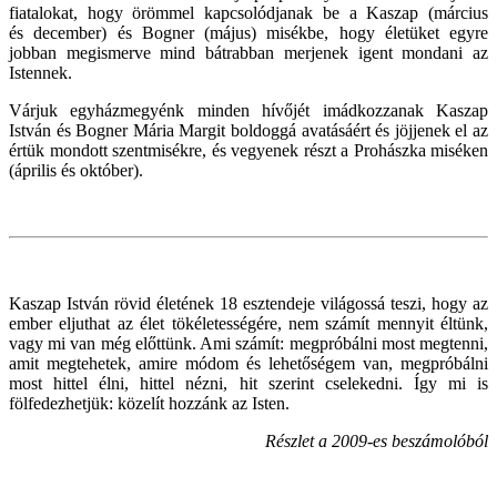
fiatalokat, hogy örömmel kapcsolódjanak be a Kaszap (március
és december) és Bogner (május) misékbe, hogy életüket egyre
jobban megismerve mind bátrabban merjenek igent mondani az
Istennek.
Várjuk egyházmegyénk minden hívőjét imádkozzanak Kaszap
István és Bogner Mária Margit boldoggá avatásáért és jöjjenek el az
értük mondott szentmisékre, és vegyenek részt a Prohászka miséken
(április és október).
Kaszap István rövid életének 18 esztendeje világossá teszi, hogy az
ember eljuthat az élet tökéletességére, nem számít mennyit éltünk,
vagy mi van még előttünk. Ami számít: megpróbálni most megtenni,
amit megtehetek, amire módom és lehetőségem van, megpróbálni
most hittel élni, hittel nézni, hit szerint cselekedni. Így mi is
fölfedezhetjük: közelít hozzánk az Isten.
Részlet a
2009-es beszámolóból