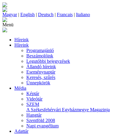
Magyar
|
English
|
Deutsch
|
Francais
|
Italiano
Menü
Híreink
Híreink
Programajánló
Beszámolóink
Legutóbbi bejegyzések
Állandó híreink
Eseménynaptár
Keresés, szűrés
Ünnepkörök
Média
Képtár
Videótár
SZEM
A Székesfehérvári Egyházmegye Magazinja
Hangtár
Szentföld 2008
Napi evangélium
Adattár