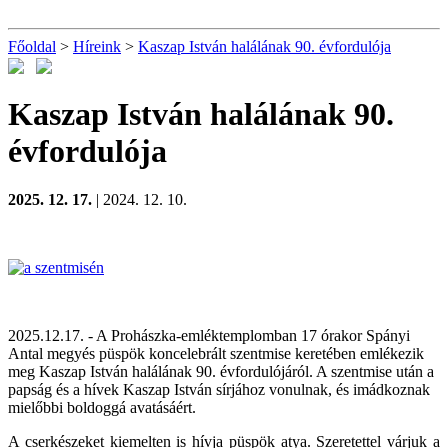
Főoldal
>
Híreink
>
Kaszap István halálának 90. évfordulója
Kaszap István halálának 90.
évfordulója
2025. 12. 17.
| 2024. 12. 10.
2025.12.17. - A Prohászka-emléktemplomban
17 órakor
Spányi
Antal megyés püspök koncelebrált szentmise keretében emlékezik
meg Kaszap István halálának 90. évfordulójáról. A szentmise után a
papság és a hívek Kaszap István sírjához vonulnak, és imádkoznak
mielőbbi boldoggá avatásáért.
A cserkészeket kiemelten is hívja püspök atya. Szeretettel várjuk a