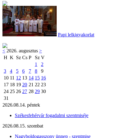
Papi lelkigyakorlat
<
2026. augusztus
>
H
K
Sz
Cs
P
Sz
V
1
2
3
4
5
6
7
8
9
10
11
12
13
14
15
16
17
18
19
20
21
22
23
24
25
26
27
28
29
30
31
2026.08.14. péntek
Székesfehérvár fogadalmi szentmiséje
2026.08.15. szombat
Nagyboldogasszony ünnep - szentmise