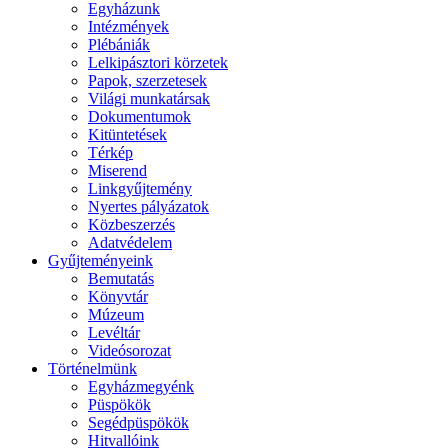
Egyházunk
Intézmények
Plébániák
Lelkipásztori körzetek
Papok, szerzetesek
Világi munkatársak
Dokumentumok
Kitüntetések
Térkép
Miserend
Linkgyűjtemény
Nyertes pályázatok
Közbeszerzés
Adatvédelem
Gyűjteményeink
Bemutatás
Könyvtár
Múzeum
Levéltár
Videósorozat
Történelmünk
Egyházmegyénk
Püspökök
Segédpüspökök
Hitvallóink