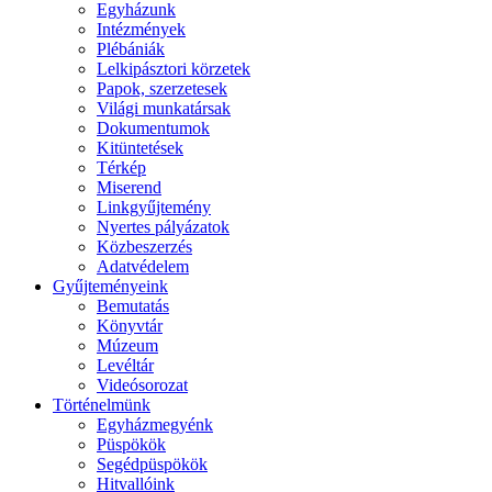
Egyházunk
Intézmények
Plébániák
Lelkipásztori körzetek
Papok, szerzetesek
Világi munkatársak
Dokumentumok
Kitüntetések
Térkép
Miserend
Linkgyűjtemény
Nyertes pályázatok
Közbeszerzés
Adatvédelem
Gyűjteményeink
Bemutatás
Könyvtár
Múzeum
Levéltár
Videósorozat
Történelmünk
Egyházmegyénk
Püspökök
Segédpüspökök
Hitvallóink