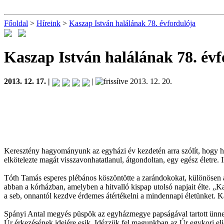
Főoldal
>
Híreink
>
Kaszap István halálának 78. évfordulója
Kaszap István halálának 78. év
2013. 12. 17. |
|
2013. 12. 20.
Keresztény hagyományunk az egyházi év kezdetén arra szólít, hogy hit
elkötelezte magát visszavonhatatlanul, átgondoltan, egy egész életre.
Tóth Tamás esperes plébános köszöntötte a zarándokokat, különösen az
abban a kórházban, amelyben a hitvalló kispap utolsó napjait élte. „
a seb, onnantól kezdve érdemes átértékelni a mindennapi életünket. Ka
Spányi Antal megyés püspök az egyházmegye papságával tartott ünnepi
Úr érkezésének idejére esik. Idézzük fel magunkban az Úr egykori elj