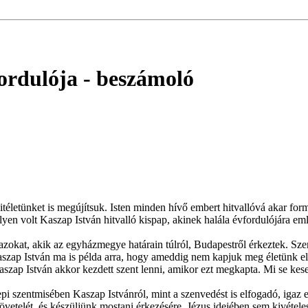
fordulója
- beszámoló
életünket is megújítsuk. Isten minden hívő embert hitvallóvá akar form
 Ilyen volt Kaszap István hitvalló kispap, akinek halála évfordulójára
okat, akik az egyházmegye határain túlról, Budapestről érkeztek. Szemé
Kaszap István ma is példa arra, hogy ameddig nem kapjuk meg életünk e
szap István akkor kezdett szent lenni, amikor ezt megkapta. Mi se kese
 szentmisében Kaszap Istvánról, mint a szenvedést is elfogadó, igaz e
övetelét, és készüljünk mostani érkezésére. Jézus idejében sem kivéte