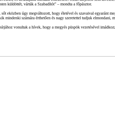
sten küldöttét, várták a Szabadítót” – mondta a főpásztor.
sőt eközben úgy megváltozott, hogy életével és szavaival egyaránt me
ik mindenki számára érthetően és nagy szeretettel tudjuk elmondani, mit 
sírjához vonultak a hívek, hogy a megyés püspök vezetésével imádkozz