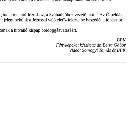
g tudta mutatni Jézushoz, a Szabadítóhoz vezető utat. „Az Ő példája
jelent nekünk a Jézussal való élet”- fejezte be beszédét a főpásztor.
anak a hitvalló kispap boldoggáavatásáért.
BPK
Fényképeket készítette dr. Berta Gábor
Videó: Somogyi Tamás és BPK