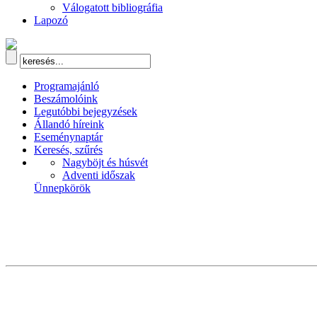
Válogatott bibliográfia
Lapozó
Programajánló
Beszámolóink
Legutóbbi bejegyzések
Állandó híreink
Eseménynaptár
Keresés, szűrés
Nagyböjt és húsvét
Adventi időszak
Ünnepkörök