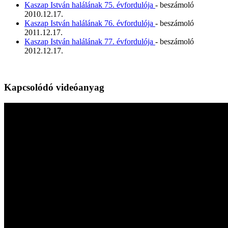
Kaszap István halálának 75. évfordulója
- beszámoló
2010.12.17.
Kaszap István halálának 76. évfordulója
- beszámoló
2011.12.17.
Kaszap István halálának 77. évfordulója
- beszámoló
2012.12.17.
Kapcsolódó videóanyag