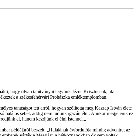
álni, hogy olyan tanítványai legyünk Jézus Krisztusnak, aki
 emlékeztek a székesfehérvári Prohászka emléktemplomban.
lyes tanúságot tett arról, hogyan szólította meg Kaszap István élete
lső halálos sebét, addig nem tudunk igazán élni. Amikor megjelenik ez
redjünk el, hanem kezdjünk el élni Istennel.„
mber példájáról beszélt. „Halálának évfordulója mindig adventre, az
les emberek várták a Messiást, a hétköznapokban ők sem voltak