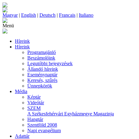
Magyar
|
English
|
Deutsch
|
Francais
|
Italiano
Menü
Híreink
Híreink
Programajánló
Beszámolóink
Legutóbbi bejegyzések
Állandó híreink
Eseménynaptár
Keresés, szűrés
Ünnepkörök
Média
Képtár
Videótár
SZEM
A Székesfehérvári Egyházmegye Magazinja
Hangtár
Szentföld 2008
Napi evangélium
Adattár