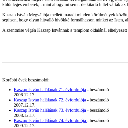
különleges emberek, - mint ahogy mi sem - de kitartó hittel várták az I
Kaszap István Megváltója mellett maradt minden körülmények között, 
segítsen, hogy olyan hitvalló hívőkké formálhasson minket az Isten, ak
A szentmise végén Kaszap Istvánnak a templom oldalánál elhelyezett 
Korábbi évek beszámolói:
Kaszap István halálának 71. évfordulója
- beszámoló
2006.12.17.
Kaszap István halálának 72. évfordulója
- beszámoló
2007.12.17.
Kaszap István halálának 73. évfordulója
- beszámoló
2008.12.17.
Kaszap István halálának 74. évfordulója
- beszámoló
2009.12.17.