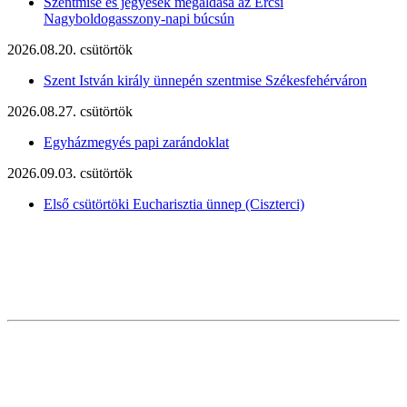
Szentmise és jegyesek megáldása az Ercsi
Nagyboldogasszony-napi búcsún
2026.08.20. csütörtök
Szent István király ünnepén szentmise Székesfehérváron
2026.08.27. csütörtök
Egyházmegyés papi zarándoklat
2026.09.03. csütörtök
Első csütörtöki Eucharisztia ünnep (Ciszterci)