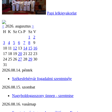
Papi lelkigyakorlat
<
2026. augusztus
>
H
K
Sz
Cs
P
Sz
V
1
2
3
4
5
6
7
8
9
10
11
12
13
14
15
16
17
18
19
20
21
22
23
24
25
26
27
28
29
30
31
2026.08.14. péntek
Székesfehérvár fogadalmi szentmiséje
2026.08.15. szombat
Nagyboldogasszony ünnep - szentmise
2026.08.16. vasárnap