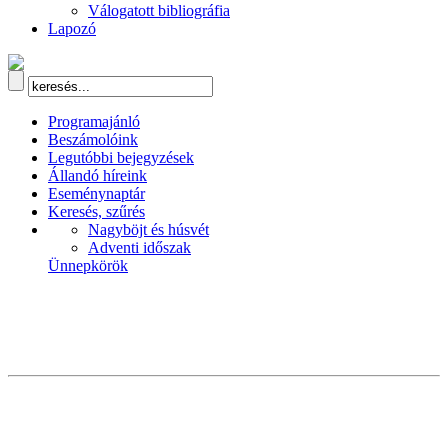
Válogatott bibliográfia
Lapozó
Programajánló
Beszámolóink
Legutóbbi bejegyzések
Állandó híreink
Eseménynaptár
Keresés, szűrés
Nagyböjt és húsvét
Adventi időszak
Ünnepkörök