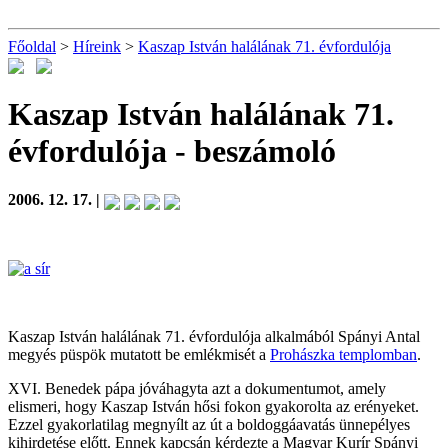
Főoldal
>
Híreink
>
Kaszap István halálának 71. évfordulója
Kaszap István halálának 71.
évfordulója
- beszámoló
2006. 12. 17. |
Kaszap István halálának 71. évfordulója alkalmából Spányi Antal
megyés püspök mutatott be emlékmisét a
Prohászka templomban
.
XVI. Benedek pápa jóváhagyta azt a dokumentumot, amely
elismeri, hogy Kaszap István hősi fokon gyakorolta az erényeket.
Ezzel gyakorlatilag megnyílt az út a boldoggáavatás ünnepélyes
kihirdetése előtt. Ennek kapcsán kérdezte a Magyar Kurír Spányi