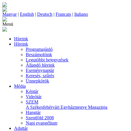
Magyar
|
English
|
Deutsch
|
Francais
|
Italiano
Menü
Híreink
Híreink
Programajánló
Beszámolóink
Legutóbbi bejegyzések
Állandó híreink
Eseménynaptár
Keresés, szűrés
Ünnepkörök
Média
Képtár
Videótár
SZEM
A Székesfehérvári Egyházmegye Magazinja
Hangtár
Szentföld 2008
Napi evangélium
Adattár