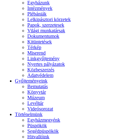
Egyházunk
Intézmények
Plébániák
Lelkipásztori körzetek
Papok, szerzetesek
Világi munkatársak
Dokumentumok
Kitüntetések
Térkép
Miserend
Linkgyűjtemény
Nyertes pályázatok
Közbeszerzés
Adatvédelem
Gyűjteményeink
Bemutatás
Könyvtár
Múzeum
Levéltár
Videósorozat
Történelmünk
Egyházmegyénk
Püspökök
Segédpüspökök
Hitvallóink