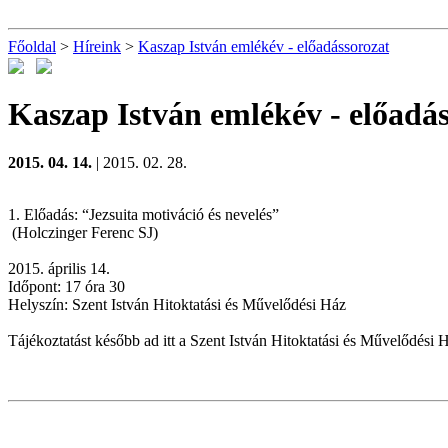
Főoldal
>
Híreink
>
Kaszap István emlékév - előadássorozat
Kaszap István emlékév - előadá
2015. 04. 14.
| 2015. 02. 28.
1. Előadás: “Jezsuita motiváció és nevelés”
(Holczinger Ferenc SJ)
2015. április 14.
Időpont: 17 óra 30
Helyszín: Szent István Hitoktatási és Művelődési Ház
Tájékoztatást később ad itt a Szent István Hitoktatási és Művelődési 