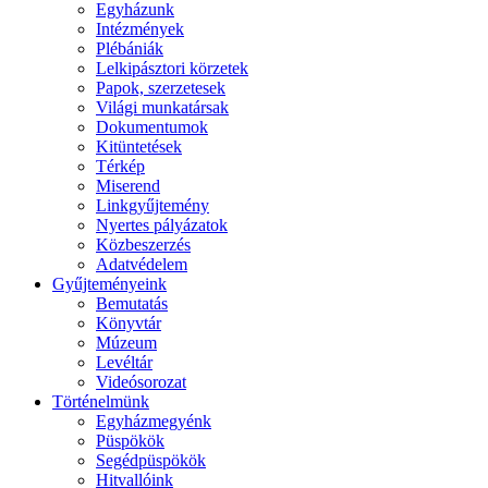
Egyházunk
Intézmények
Plébániák
Lelkipásztori körzetek
Papok, szerzetesek
Világi munkatársak
Dokumentumok
Kitüntetések
Térkép
Miserend
Linkgyűjtemény
Nyertes pályázatok
Közbeszerzés
Adatvédelem
Gyűjteményeink
Bemutatás
Könyvtár
Múzeum
Levéltár
Videósorozat
Történelmünk
Egyházmegyénk
Püspökök
Segédpüspökök
Hitvallóink