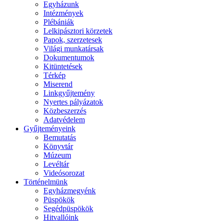
Egyházunk
Intézmények
Plébániák
Lelkipásztori körzetek
Papok, szerzetesek
Világi munkatársak
Dokumentumok
Kitüntetések
Térkép
Miserend
Linkgyűjtemény
Nyertes pályázatok
Közbeszerzés
Adatvédelem
Gyűjteményeink
Bemutatás
Könyvtár
Múzeum
Levéltár
Videósorozat
Történelmünk
Egyházmegyénk
Püspökök
Segédpüspökök
Hitvallóink