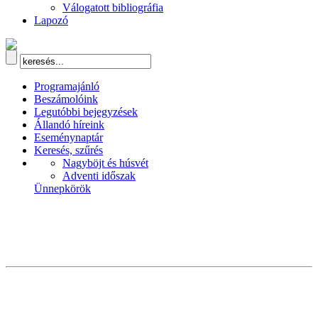
Válogatott bibliográfia
Lapozó
Programajánló
Beszámolóink
Legutóbbi bejegyzések
Állandó híreink
Eseménynaptár
Keresés, szűrés
Nagyböjt és húsvét
Adventi időszak
Ünnepkörök