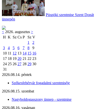
Püspöki szentmise Szent Donát
ünnepén
<
2026. augusztus
>
H
K
Sz
Cs
P
Sz
V
1
2
3
4
5
6
7
8
9
10
11
12
13
14
15
16
17
18
19
20
21
22
23
24
25
26
27
28
29
30
31
2026.08.14. péntek
Székesfehérvár fogadalmi szentmiséje
2026.08.15. szombat
Nagyboldogasszony ünnep - szentmise
2026.08.16. vasárnap