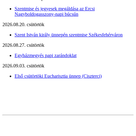
Szentmise és jegyesek megáldása az Ercsi
Nagyboldogasszony-napi búcsún
2026.08.20. csütörtök
Szent István király ünnepén szentmise Székesfehérváron
2026.08.27. csütörtök
Egyházmegyés papi zarándoklat
2026.09.03. csütörtök
Első csütörtöki Eucharisztia ünnep (Ciszterci)