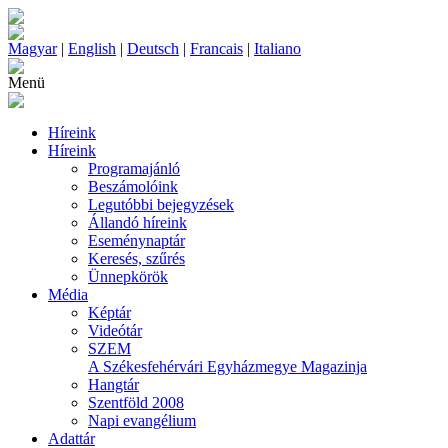
Magyar
|
English
|
Deutsch
|
Francais
|
Italiano
Menü
Híreink
Híreink
Programajánló
Beszámolóink
Legutóbbi bejegyzések
Állandó híreink
Eseménynaptár
Keresés, szűrés
Ünnepkörök
Média
Képtár
Videótár
SZEM
A Székesfehérvári Egyházmegye Magazinja
Hangtár
Szentföld 2008
Napi evangélium
Adattár