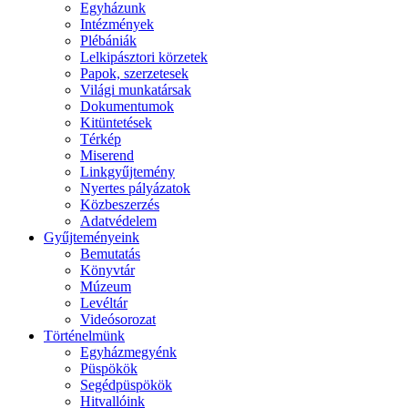
Egyházunk
Intézmények
Plébániák
Lelkipásztori körzetek
Papok, szerzetesek
Világi munkatársak
Dokumentumok
Kitüntetések
Térkép
Miserend
Linkgyűjtemény
Nyertes pályázatok
Közbeszerzés
Adatvédelem
Gyűjteményeink
Bemutatás
Könyvtár
Múzeum
Levéltár
Videósorozat
Történelmünk
Egyházmegyénk
Püspökök
Segédpüspökök
Hitvallóink