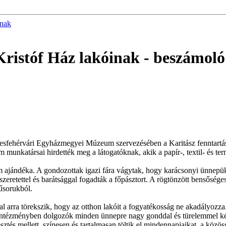
inak
Kristóf Ház lakóinak
- beszámoló
kesfehérvári Egyházmegyei Múzeum szervezésében a Karitász fenntart
unkatársai hirdették meg a látogatóknak, akik a papír-, textil- és termé
ajándéka. A gondozottak igazi fára vágytak, hogy karácsonyi ünnepük 
 szeretettel és barátsággal fogadták a főpásztort. A rögtönzött bensős
űsorukból.
al arra törekszik, hogy az otthon lakóit a fogyatékosság ne akadályoz
ntézményben dolgozók minden ünnepre nagy gonddal és türelemmel készít
sztés mellett, színesen és tartalmasan töltik el mindennapjaikat, a közös