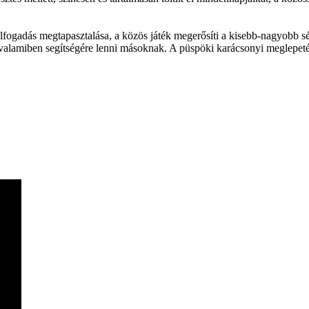
fogadás megtapasztalása, a közös játék megerősíti a kisebb-nagyobb s
valamiben segítségére lenni másoknak. A püspöki karácsonyi meglepetés 