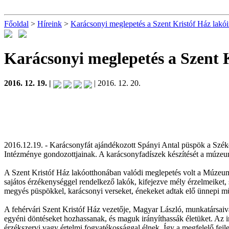
Főoldal
>
Híreink
>
Karácsonyi meglepetés a Szent Kristóf Ház lakó
Karácsonyi meglepetés a Szent 
2016. 12. 19. |
| 2016. 12. 20.
2016.12.19. - Karácsonyfát ajándékozott Spányi Antal püspök a Szé
Intézménye gondozottjainak. A karácsonyfadíszek készítését a múzeum m
A Szent Kristóf Ház lakóotthonában valódi meglepetés volt a Múzeum 
sajátos érzékenységgel rendelkező lakók, kifejezve mély érzelmeiket,
megyés püspökkel, karácsonyi verseket, énekeket adtak elő ünnepi m
A fehérvári Szent Kristóf Ház vezetője, Magyar László, munkatársaiv
egyéni döntéseket hozhassanak, és maguk irányíthassák életüket. Az i
érzékszervi vagy értelmi fogyatékossággal élnek. Így a megfelelő fejle