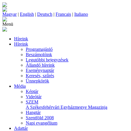
Magyar
|
English
|
Deutsch
|
Francais
|
Italiano
Menü
Híreink
Híreink
Programajánló
Beszámolóink
Legutóbbi bejegyzések
Állandó híreink
Eseménynaptár
Keresés, szűrés
Ünnepkörök
Média
Képtár
Videótár
SZEM
A Székesfehérvári Egyházmegye Magazinja
Hangtár
Szentföld 2008
Napi evangélium
Adattár