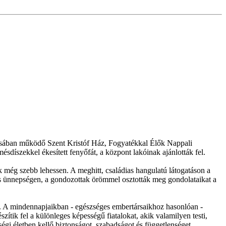
ásában működő Szent Kristóf Ház, Fogyatékkal Élők Nappali
sdíszekkel ékesített fenyőfát, a központ lakóinak ajánlották fel.
még szebb lehessen. A meghitt, családias hangulatú látogatáson a
éges ünnepségen, a gondozottak örömmel osztották meg gondolataikat a
za. A mindennapjaikban - egészséges embertársaikhoz hasonlóan -
ik fel a különleges képességű fiatalokat, akik valamilyen testi,
ségi életben kellő biztonságot, szabadságot és függetlenséget