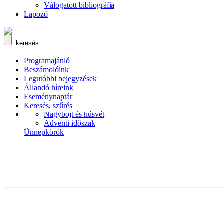
Válogatott bibliográfia
Lapozó
Programajánló
Beszámolóink
Legutóbbi bejegyzések
Állandó híreink
Eseménynaptár
Keresés, szűrés
Nagyböjt és húsvét
Adventi időszak
Ünnepkörök