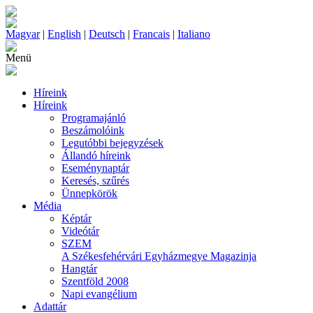
Magyar
|
English
|
Deutsch
|
Francais
|
Italiano
Menü
Híreink
Híreink
Programajánló
Beszámolóink
Legutóbbi bejegyzések
Állandó híreink
Eseménynaptár
Keresés, szűrés
Ünnepkörök
Média
Képtár
Videótár
SZEM
A Székesfehérvári Egyházmegye Magazinja
Hangtár
Szentföld 2008
Napi evangélium
Adattár