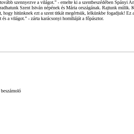
ovább szennyezve a világot.” - emelte ki a szentbeszédében Spányi Ant
hatunk Szent István népének és Mária országának. Rajtunk múlik. Ka
et, hogy hitünknek ezt a szent titkát megértsük, lelkünkbe fogadjuk! Ez a
s a világot.” - zárta karácsonyi homíliáját a főpásztor.
- beszámoló