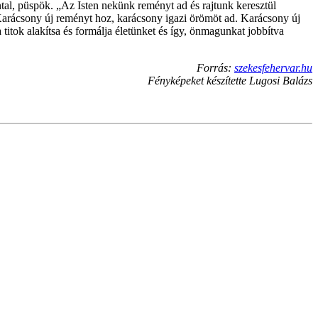
al, püspök. „Az Isten nekünk reményt ad és rajtunk keresztül
rácsony új reményt hoz, karácsony igazi örömöt ad. Karácsony új
 titok alakítsa és formálja életünket és így, önmagunkat jobbítva
Forrás:
szekesfehervar.hu
Fényképeket készítette Lugosi Balázs