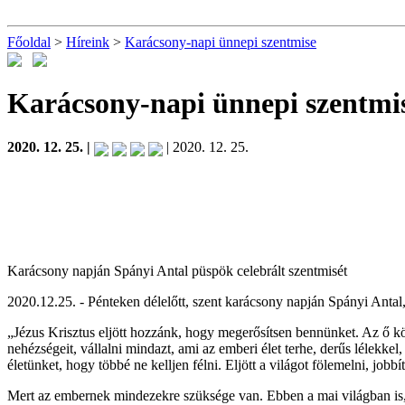
Főoldal
>
Híreink
>
Karácsony-napi ünnepi szentmise
Karácsony-napi ünnepi szentmi
2020. 12. 25. |
| 2020. 12. 25.
Karácsony napján Spányi Antal püspök celebrált szentmisét
2020.12.25. - Pénteken délelőtt, szent karácsony napján Spányi Anta
„Jézus Krisztus eljött hozzánk, hogy megerősítsen bennünket. Az ő kö
nehézségeit, vállalni mindazt, ami az emberi élet terhe, derűs lélekke
életünket, hogy többé ne kelljen félni. Eljött a világot fölemelni, jobbí
Mert az embernek mindezekre szüksége van. Ebben a mai világban is, a