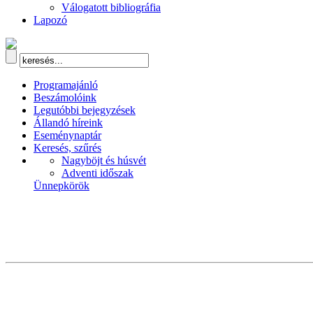
Válogatott bibliográfia
Lapozó
Programajánló
Beszámolóink
Legutóbbi bejegyzések
Állandó híreink
Eseménynaptár
Keresés, szűrés
Nagyböjt és húsvét
Adventi időszak
Ünnepkörök