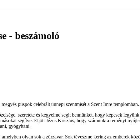
se
- beszámoló
l, megyés püspök celebrált ünnepi szentmisét a Szent Imre templomban.
zelsége, szeretete és kegyelme segít bennünket, hogy képesek legyünk 
l, másokat segítve. Eljött Jézus Krisztus, hogy számunkra reményt nyújtso
tani, gyógyítani.
melyben olyan sok a zűrzavar. Sok téveszme kering az emberek között. 