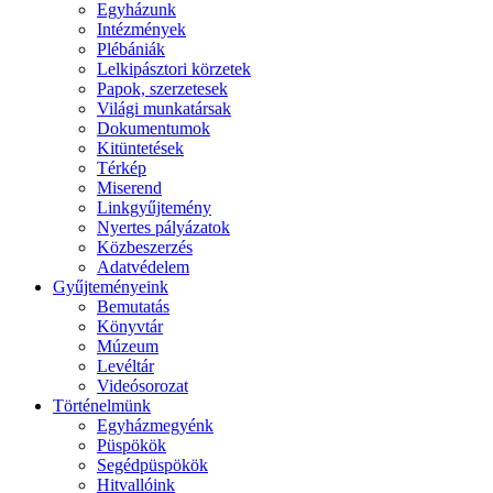
Egyházunk
Intézmények
Plébániák
Lelkipásztori körzetek
Papok, szerzetesek
Világi munkatársak
Dokumentumok
Kitüntetések
Térkép
Miserend
Linkgyűjtemény
Nyertes pályázatok
Közbeszerzés
Adatvédelem
Gyűjteményeink
Bemutatás
Könyvtár
Múzeum
Levéltár
Videósorozat
Történelmünk
Egyházmegyénk
Püspökök
Segédpüspökök
Hitvallóink