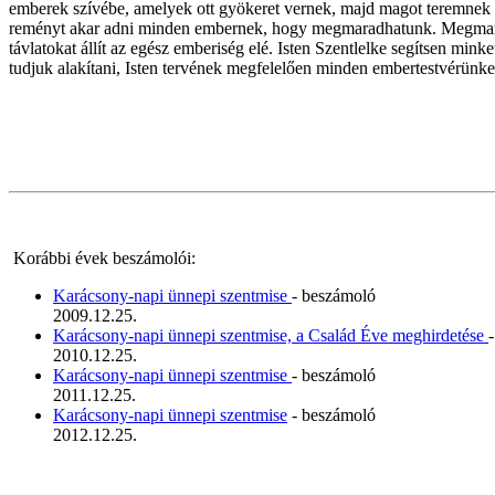
emberek szívébe, amelyek ott gyökeret vernek, majd magot teremnek t
reményt akar adni minden embernek, hogy megmaradhatunk. Megmarad
távlatokat állít az egész emberiség elé. Isten Szentlelke segítsen mink
tudjuk alakítani, Isten tervének megfelelően minden embertestvérünket é
Korábbi évek beszámolói:
Karácsony-napi ünnepi szentmise
- beszámoló
2009.12.25.
Karácsony-napi ünnepi szentmise, a Család Éve meghirdetése
2010.12.25.
Karácsony-napi ünnepi szentmise
- beszámoló
2011.12.25.
Karácsony-napi ünnepi szentmise
- beszámoló
2012.12.25.