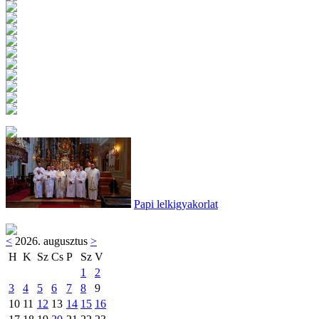
Papi lelkigyakorlat
<
2026. augusztus
>
H
K
Sz
Cs
P
Sz
V
1
2
3
4
5
6
7
8
9
10
11
12
13
14
15
16