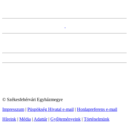
© Székesfehérvári Egyházmegye
Impresszum
|
Püspökség Hivatal e-mail
|
Honlapreferens e-mail
Híreink
|
Média
|
Adattár
|
Gyűjteményeink
|
Történelmünk