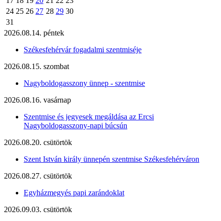
17
18
19
20
21
22
23
24
25
26
27
28
29
30
31
2026.08.14. péntek
Székesfehérvár fogadalmi szentmiséje
2026.08.15. szombat
Nagyboldogasszony ünnep - szentmise
2026.08.16. vasárnap
Szentmise és jegyesek megáldása az Ercsi
Nagyboldogasszony-napi búcsún
2026.08.20. csütörtök
Szent István király ünnepén szentmise Székesfehérváron
2026.08.27. csütörtök
Egyházmegyés papi zarándoklat
2026.09.03. csütörtök