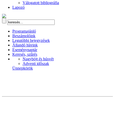
Válogatott bibliográfia
Lapozó
Programajánló
Beszámolóink
Legutóbbi bejegyzések
Állandó híreink
Eseménynaptár
Keresés, szűrés
Nagyböjt és húsvét
Adventi időszak
Ünnepkörök