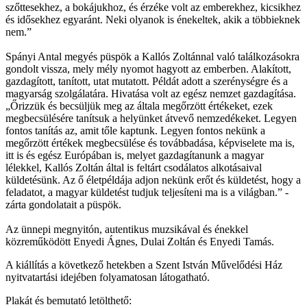
szőttesekhez, a bokájukhoz, és érzéke volt az emberekhez, kicsikhez
és idősekhez egyaránt. Neki olyanok is énekeltek, akik a többieknek
nem.”
Spányi Antal megyés püspök a Kallós Zoltánnal való találkozásokra
gondolt vissza, mely mély nyomot hagyott az emberben. Alakított,
gazdagított, tanított, utat mutatott. Példát adott a szerénységre és a
magyarság szolgálatára. Hivatása volt az egész nemzet gazdagítása.
„Őrizzük és becsüljük meg az általa megőrzött értékeket, ezek
megbecsülésére tanítsuk a helyünket átvevő nemzedékeket. Legyen
fontos tanítás az, amit tőle kaptunk. Legyen fontos nekünk a
megőrzött értékek megbecsülése és továbbadása, képviselete ma is,
itt is és egész Európában is, melyet gazdagítanunk a magyar
lélekkel, Kallós Zoltán által is feltárt csodálatos alkotásaival
küldetésünk. Az ő életpéldája adjon nekünk erőt és küldetést, hogy a
feladatot, a magyar küldetést tudjuk teljesíteni ma is a világban.” -
zárta gondolatait a püspök.
Az ünnepi megnyitón, autentikus muzsikával és énekkel
közreműködött Enyedi Ágnes, Dulai Zoltán és Enyedi Tamás.
A kiállítás a következő hetekben a Szent István Művelődési Ház
nyitvatartási idejében folyamatosan látogatható.
Plakát és bemutató letölthető: