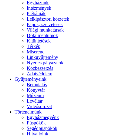
Egyházunk
Intézmények
Plébániák
Lelkipásztori körzetek
Papok, szerzetesek
Világi munkatársak
Dokumentumok
Kitüntetések
Térkép
Miserend
Linkgyűjtemény
Nyertes pályázatok
Közbeszerzés
Adatvédelem
Gyűjteményeink
Bemutatás
Könyvtár
Múzeum
Levéltár
Videósorozat
Történelmünk
Egyházmegyénk
Püspökök
Segédpüspökök
Hitvallóink