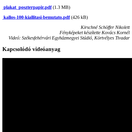
plakat_poszterpapir.pdf
(1.3 MB)
kallos-100-kiallitasi-bemutato.pdf
(426 kB)
Kirschné Schöffer Nikolett
Fényképeket készítette Kovács Kornél
Videó: Székesfehérvári Egyházmegyei Stúdió, Körtvélyes Tivadar
Kapcsolódó videóanyag