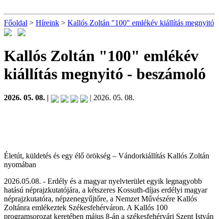
Főoldal
>
Híreink
>
Kallós Zoltán "100" emlékév kiállítás megnyitó
Kallós Zoltán "100" emlékév
kiállítás megnyitó
- beszámoló
2026. 05. 08. |
| 2026. 05. 08.
Életút, küldetés és egy élő örökség – Vándorkiállítás Kallós Zoltán
nyomában
2026.05.08. - Erdély és a magyar nyelvterület egyik legnagyobb
hatású néprajzkutatójára, a kétszeres Kossuth-díjas erdélyi magyar
néprajzkutatóra, népzenegyűjtőre, a Nemzet Művészére Kallós
Zoltánra emlékeztek Székesfehérváron. A Kallós 100
programsorozat keretében május 8-án a székesfehérvári Szent István