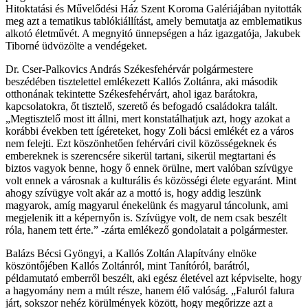
Hitoktatási és Művelődési Ház Szent Koroma Galériájában nyitották
meg azt a tematikus tablókiállítást, amely bemutatja az emblematikus
alkotó életművét. A megnyitó ünnepségen a ház igazgatója, Jakubek
Tiborné üdvözölte a vendégeket.
Dr. Cser-Palkovics András Székesfehérvár polgármestere
beszédében tisztelettel emlékezett Kallós Zoltánra, aki második
otthonának tekintette Székesfehérvárt, ahol igaz barátokra,
kapcsolatokra, őt tisztelő, szerető és befogadó családokra talált.
„Megtisztelő most itt állni, mert konstatálhatjuk azt, hogy azokat a
korábbi években tett ígéreteket, hogy Zoli bácsi emlékét ez a város
nem felejti. Ezt köszönhetően fehérvári civil közösségeknek és
embereknek is szerencsére sikerül tartani, sikerül megtartani és
biztos vagyok benne, hogy ő ennek örülne, mert valóban szívügye
volt ennek a városnak a kulturális és közösségi élete egyaránt. Mint
ahogy szívügye volt akár az a mottó is, hogy addig leszünk
magyarok, amíg magyarul énekelünk és magyarul táncolunk, ami
megjelenik itt a képernyőn is. Szívügye volt, de nem csak beszélt
róla, hanem tett érte.” -zárta emlékező gondolatait a polgármester.
Balázs Bécsi Gyöngyi, a Kallós Zoltán Alapítvány elnöke
köszöntőjében Kallós Zoltánról, mint Tanítóról, barátról,
példamutató emberről beszélt, aki egész életével azt képviselte, hogy
a hagyomány nem a múlt része, hanem élő valóság. „Faluról falura
járt, sokszor nehéz körülmények között, hogy megőrizze azt a