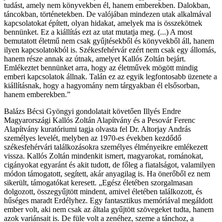
tudást, amely nem könyvekben él, hanem emberekben. Dalokban,
táncokban, történetekben. De valójában mindezen utak alkalmával
kapcsolatokat épített, olyan hidakat, amelyek ma is összekötnek
bennünket. Ez a kiállítás ezt az utat mutatja meg. (...) A most
bemutatott életmű nem csak gyűjtésekből és könyvekből áll, hanem
ilyen kapcsolatokból is. Székesfehérvár ezért nem csak egy állomás,
hanem része annak az útnak, amelyet Kallós Zoltán bejárt.
Emlékeztet bennünket arra, hogy az életművek mögött mindig
emberi kapcsolatok állnak. Talán ez az egyik legfontosabb üzenete a
kiállításnak, hogy a hagyomány nem tárgyakban él elsősorban,
hanem emberekben.”
Balázs Bécsi Gyöngyi gondolatait követően Illyés Endre
Magyarországi Kallós Zoltán Alapítvány és a Pesovár Ferenc
Alapítvány kuratóriumi tagja olvasta fel Dr. Altorjay András
személyes levelét, melyben az 1970-es években kezdődő
székesfehérvári találkozásokra személyes élményeikre emlékezett
vissza. Kallós Zoltán mindenkit ismert, magyarokat, románokat,
cigányokat egyaránt és akit tudott, de főleg a fiatalságot, valamilyen
módon támogatott, segített, akár anyagilag is. Ha önerőből ez nem
sikerült, támogatókat keresett. „Egész életében szorgalmasan
dolgozott, összegyűjtött mindent, amivel életében találkozott, és
hűséges maradt Erdélyhez. Egy fantasztikus memóriával megáldott
ember volt, aki nem csak az általa gyűjtött szövegeket tudta, hanem
azok variánsait is. De füle volt a zenéhez, szeme a tánchoz, a