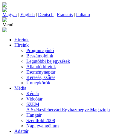
Magyar
|
English
|
Deutsch
|
Francais
|
Italiano
Menü
Híreink
Híreink
Programajánló
Beszámolóink
Legutóbbi bejegyzések
Állandó híreink
Eseménynaptár
Keresés, szűrés
Ünnepkörök
Média
Képtár
Videótár
SZEM
A Székesfehérvári Egyházmegye Magazinja
Hangtár
Szentföld 2008
Napi evangélium
Adattár