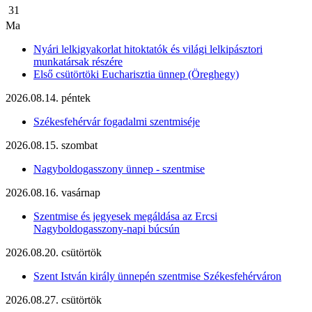
31
Ma
Nyári lelkigyakorlat hitoktatók és világi lelkipásztori
munkatársak részére
Első csütörtöki Eucharisztia ünnep (Öreghegy)
2026.08.14. péntek
Székesfehérvár fogadalmi szentmiséje
2026.08.15. szombat
Nagyboldogasszony ünnep - szentmise
2026.08.16. vasárnap
Szentmise és jegyesek megáldása az Ercsi
Nagyboldogasszony-napi búcsún
2026.08.20. csütörtök
Szent István király ünnepén szentmise Székesfehérváron
2026.08.27. csütörtök