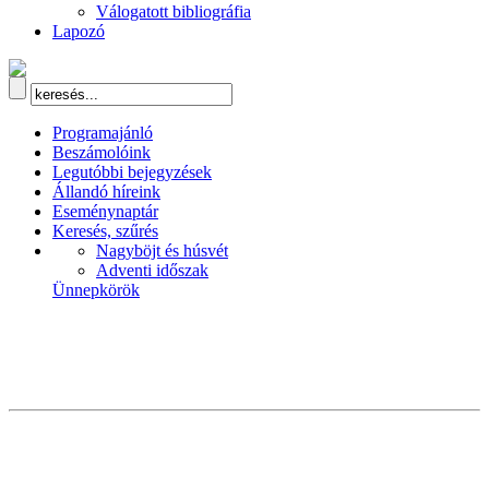
Válogatott bibliográfia
Lapozó
Programajánló
Beszámolóink
Legutóbbi bejegyzések
Állandó híreink
Eseménynaptár
Keresés, szűrés
Nagyböjt és húsvét
Adventi időszak
Ünnepkörök