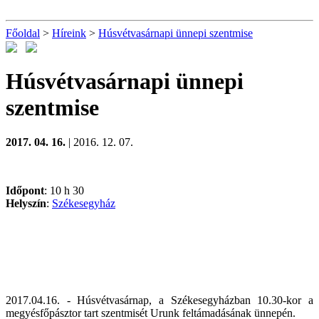
Főoldal
>
Híreink
>
Húsvétvasárnapi ünnepi szentmise
Húsvétvasárnapi ünnepi
szentmise
2017. 04. 16.
| 2016. 12. 07.
Időpont
: 10 h 30
Helyszín
:
Székesegyház
2017.04.16. - Húsvétvasárnap, a Székesegyházban 10.30-kor a
megyésfőpásztor tart szentmisét Urunk feltámadásának ünnepén.