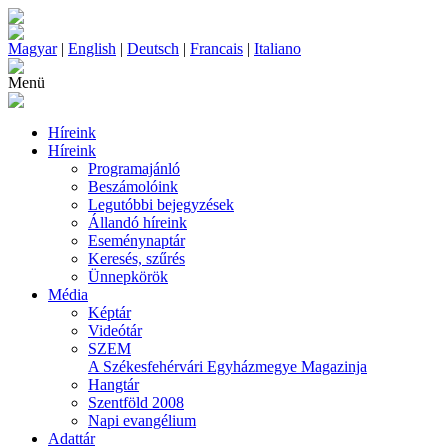
Magyar
|
English
|
Deutsch
|
Francais
|
Italiano
Menü
Híreink
Híreink
Programajánló
Beszámolóink
Legutóbbi bejegyzések
Állandó híreink
Eseménynaptár
Keresés, szűrés
Ünnepkörök
Média
Képtár
Videótár
SZEM
A Székesfehérvári Egyházmegye Magazinja
Hangtár
Szentföld 2008
Napi evangélium
Adattár