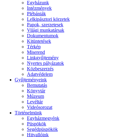
Egyházunk
Intézmények
Plébániák
Lelkipásztori körzetek
Papok, szerzetesek
Világi munkatársak
Dokumentumok
Kitüntetések
Térkép
Miserend
Linkgyűjtemény
Nyertes pályázatok
Közbeszerzés
Adatvédelem
Gyűjteményeink
Bemutatás
Könyvtár
Múzeum
Levéltár
Videósorozat
Történelmünk
Egyházmegyénk
Püspökök
Segédpüspökök
Hitvallóink