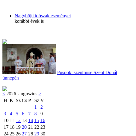
Nagyböjti időszak eseményei
korábbi évek is
Püspöki szentmise Szent Donát
ünnepén
<
2026. augusztus
>
H
K
Sz
Cs
P
Sz
V
1
2
3
4
5
6
7
8
9
10
11
12
13
14
15
16
17
18
19
20
21
22
23
24
25
26
27
28
29
30