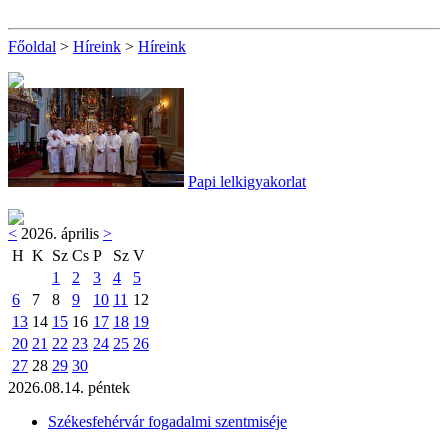
Főoldal
>
Híreink
>
Híreink
Papi lelkigyakorlat
<
2026. április
>
H
K
Sz
Cs
P
Sz
V
1
2
3
4
5
6
7
8
9
10
11
12
13
14
15
16
17
18
19
20
21
22
23
24
25
26
27
28
29
30
2026.08.14. péntek
Székesfehérvár fogadalmi szentmiséje