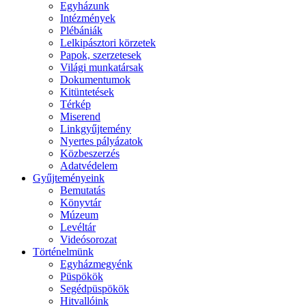
Egyházunk
Intézmények
Plébániák
Lelkipásztori körzetek
Papok, szerzetesek
Világi munkatársak
Dokumentumok
Kitüntetések
Térkép
Miserend
Linkgyűjtemény
Nyertes pályázatok
Közbeszerzés
Adatvédelem
Gyűjteményeink
Bemutatás
Könyvtár
Múzeum
Levéltár
Videósorozat
Történelmünk
Egyházmegyénk
Püspökök
Segédpüspökök
Hitvallóink