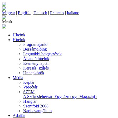
Magyar
|
English
|
Deutsch
|
Francais
|
Italiano
Menü
Híreink
Híreink
Programajánló
Beszámolóink
Legutóbbi bejegyzések
Állandó híreink
Eseménynaptár
Keresés, szűrés
Ünnepkörök
Média
Képtár
Videótár
SZEM
A Székesfehérvári Egyházmegye Magazinja
Hangtár
Szentföld 2008
Napi evangélium
Adattár