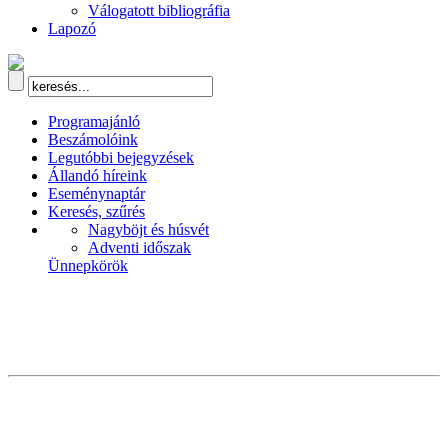
Válogatott bibliográfia
Lapozó
Programajánló
Beszámolóink
Legutóbbi bejegyzések
Állandó híreink
Eseménynaptár
Keresés, szűrés
Nagyböjt és húsvét
Adventi időszak
Ünnepkörök