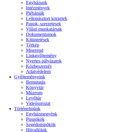
Egyházunk
Intézmények
Plébániák
Lelkipásztori körzetek
Papok, szerzetesek
Világi munkatársak
Dokumentumok
Kitüntetések
Térkép
Miserend
Linkgyűjtemény
Nyertes pályázatok
Közbeszerzés
Adatvédelem
Gyűjteményeink
Bemutatás
Könyvtár
Múzeum
Levéltár
Videósorozat
Történelmünk
Egyházmegyénk
Püspökök
Segédpüspökök
Hitvallóink