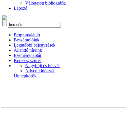
Válogatott bibliográfia
Lapozó
Programajánló
Beszámolóink
Legutóbbi bejegyzések
Állandó híreink
Eseménynaptár
Keresés, szűrés
Nagyböjt és húsvét
Adventi időszak
Ünnepkörök