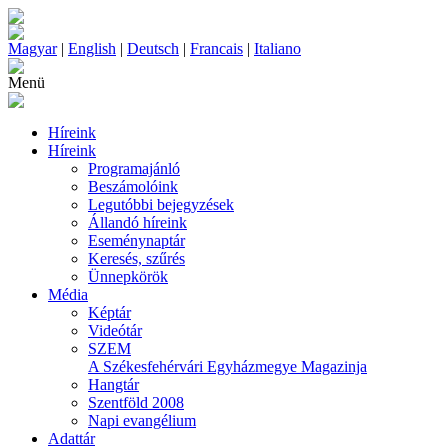
Magyar
|
English
|
Deutsch
|
Francais
|
Italiano
Menü
Híreink
Híreink
Programajánló
Beszámolóink
Legutóbbi bejegyzések
Állandó híreink
Eseménynaptár
Keresés, szűrés
Ünnepkörök
Média
Képtár
Videótár
SZEM
A Székesfehérvári Egyházmegye Magazinja
Hangtár
Szentföld 2008
Napi evangélium
Adattár