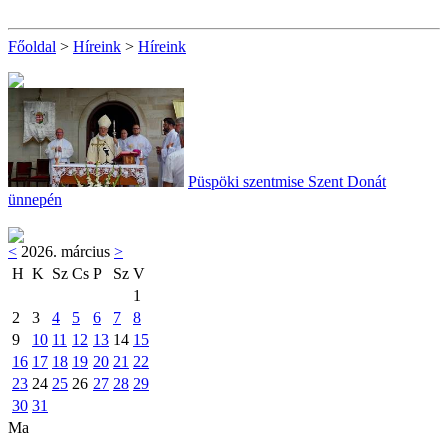
Főoldal
>
Híreink
>
Híreink
Püspöki szentmise Szent Donát
ünnepén
<
2026. március
>
H
K
Sz
Cs
P
Sz
V
1
2
3
4
5
6
7
8
9
10
11
12
13
14
15
16
17
18
19
20
21
22
23
24
25
26
27
28
29
30
31
Ma