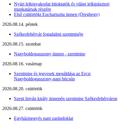
Nyári lelkigyakorlat hitoktatók és világi lelkipásztori
munkatársak részére
Első csütörtöki Eucharisztia ünnep (Öreghegy)
2026.08.14. péntek
Székesfehérvár fogadalmi szentmiséje
2026.08.15. szombat
Nagyboldogasszony ünnep - szentmise
2026.08.16. vasárnap
Szentmise és jegyesek megáldása az Ercsi
Nagyboldogasszony-napi búcsún
2026.08.20. csütörtök
Szent István király ünnepén szentmise Székesfehérváron
2026.08.27. csütörtök
Egyházmegyés papi zarándoklat