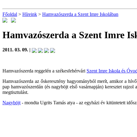
Főoldal
>
Híreink
>
Hamvazószerda a Szent Imre Iskolában
Hamvazószerda a Szent Imre I
2011. 03. 09. |
Hamvazószerda reggelén a székesfehérvári
Szent Imre Iskola és Óvo
Hamvazószerda az őskeresztény hagyományból merít, amikor a hívők 
pap hamvazószerdán (és nagyböjt első vasárnapján) keresztet rajzol
megtisztulást.
Nagyböjt
- mondta Ugrits Tamás atya - az egyházi év kitüntetett idősza