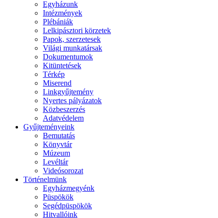
Egyházunk
Intézmények
Plébániák
Lelkipásztori körzetek
Papok, szerzetesek
Világi munkatársak
Dokumentumok
Kitüntetések
Térkép
Miserend
Linkgyűjtemény
Nyertes pályázatok
Közbeszerzés
Adatvédelem
Gyűjteményeink
Bemutatás
Könyvtár
Múzeum
Levéltár
Videósorozat
Történelmünk
Egyházmegyénk
Püspökök
Segédpüspökök
Hitvallóink