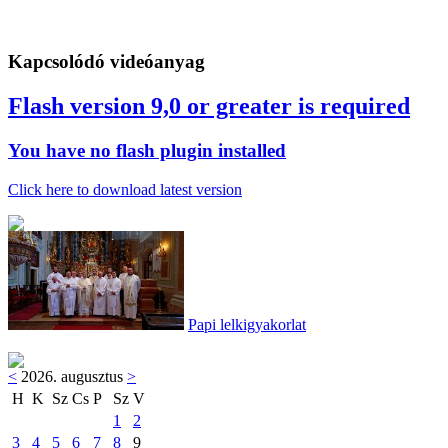
Kapcsolódó videóanyag
Flash version 9,0 or greater is required
You have no flash plugin installed
Click here to download latest version
Papi lelkigyakorlat
<
2026. augusztus
>
H
K
Sz
Cs
P
Sz
V
1
2
3
4
5
6
7
8
9