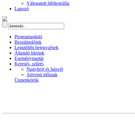
Válogatott bibliográfia
Lapozó
Programajánló
Beszámolóink
Legutóbbi bejegyzések
Állandó híreink
Eseménynaptár
Keresés, szűrés
Nagyböjt és húsvét
Adventi időszak
Ünnepkörök