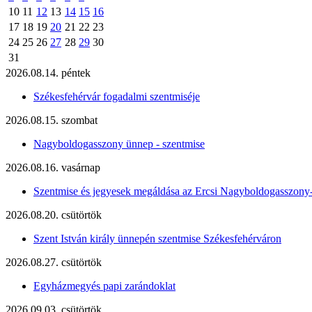
10
11
12
13
14
15
16
17
18
19
20
21
22
23
24
25
26
27
28
29
30
31
2026.08.14. péntek
Székesfehérvár fogadalmi szentmiséje
2026.08.15. szombat
Nagyboldogasszony ünnep - szentmise
2026.08.16. vasárnap
Szentmise és jegyesek megáldása az Ercsi Nagyboldogasszony
2026.08.20. csütörtök
Szent István király ünnepén szentmise Székesfehérváron
2026.08.27. csütörtök
Egyházmegyés papi zarándoklat
2026.09.03. csütörtök