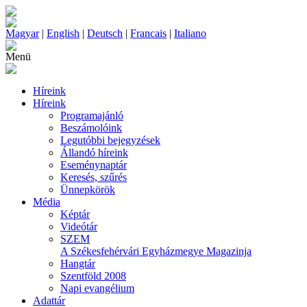
Magyar
|
English
|
Deutsch
|
Francais
|
Italiano
Menü
Híreink
Híreink
Programajánló
Beszámolóink
Legutóbbi bejegyzések
Állandó híreink
Eseménynaptár
Keresés, szűrés
Ünnepkörök
Média
Képtár
Videótár
SZEM
A Székesfehérvári Egyházmegye Magazinja
Hangtár
Szentföld 2008
Napi evangélium
Adattár