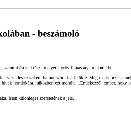
skolában
- beszámoló
da
szentmisén vett részt, melyet Ugrits Tamás atya mutatott be.
a vezeklés részeként hamut szórtak a fejükre. Még ma is őrzik ennek 
 a hívek homlokára, miközben ezt mondja: „Emlékezzél, ember, hogy por
ka, Isten különleges szeretetének a jele.