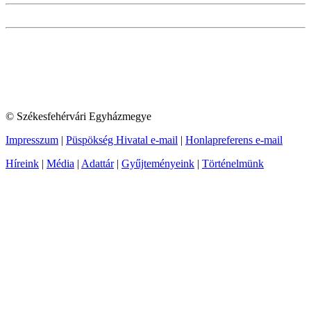
© Székesfehérvári Egyházmegye
Impresszum
|
Püspökség Hivatal e-mail
|
Honlapreferens e-mail
Híreink
|
Média
|
Adattár
|
Gyűjteményeink
|
Történelmünk