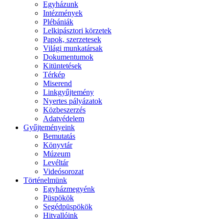
Egyházunk
Intézmények
Plébániák
Lelkipásztori körzetek
Papok, szerzetesek
Világi munkatársak
Dokumentumok
Kitüntetések
Térkép
Miserend
Linkgyűjtemény
Nyertes pályázatok
Közbeszerzés
Adatvédelem
Gyűjteményeink
Bemutatás
Könyvtár
Múzeum
Levéltár
Videósorozat
Történelmünk
Egyházmegyénk
Püspökök
Segédpüspökök
Hitvallóink