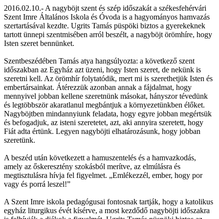
2016.02.10.- A nagyböjt szent és szép időszakát a székesfehérvári
Szent Imre Általános Iskola és Óvoda is a hagyományos hamvazás
szertartásával kezdte. Ugrits Tamás püspöki biztos a gyerekeknek
tartott ünnepi szentmisében arról beszélt, a nagyböjt örömhíre, hogy
Isten szeret bennünket.
Szentbeszédében Tamás atya hangsúlyozta: a következő szent
időszakban az Egyház azt üzeni, hogy Isten szeret, de nekünk is
szeretni kell. Az örömhír folytatódik, mert mi is szerethetjük Isten és
embertársainkat. Átérezzük azonban annak a fájdalmat, hogy
mennyivel jobban kellene szeretnünk másokat, hányszor tévedünk
és legtöbbször akaratlanul megbántjuk a környezetünkben élőket.
Nagyböjtben mindannyiunk feladata, hogy egyre jobban megértsük
és befogadjuk, az isteni szeretetet, azt, aki annyira szeretett, hogy
Fiát adta értünk. Legyen nagyböjti elhatározásunk, hogy jobban
szeretünk.
A beszéd után következett a hamuszentelés és a hamvazkodás,
amely az őskeresztény szokásból merítve, az elmúlásra és
megtisztulásra hívja fel figyelmet. „Emlékezzél, ember, hogy por
vagy és porrá leszel!”
A Szent Imre iskola pedagógusai fontosnak tartják, hogy a katolikus
egyház liturgikus évét kísérve, a most kezdődő nagyböjti időszakra