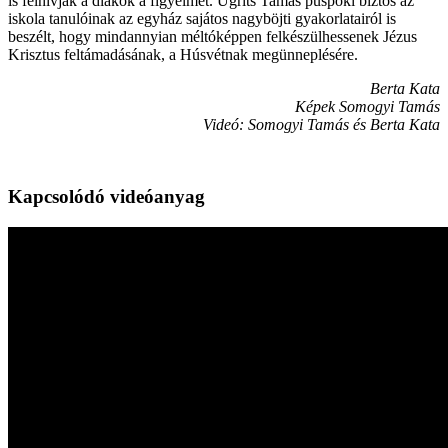
is felhívják a diákok a figyelmét. Ugrits Tamás püspöki biztos az
iskola tanulóinak az egyház sajátos nagyböjti gyakorlatairól is
beszélt, hogy mindannyian méltóképpen felkészülhessenek Jézus
Krisztus feltámadásának, a Húsvétnak megünneplésére.
Berta Kata
Képek Somogyi Tamás
Videó: Somogyi Tamás és Berta Kata
Kapcsolódó videóanyag