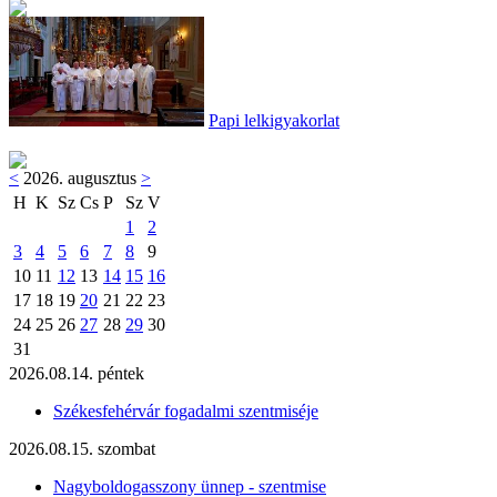
Papi lelkigyakorlat
<
2026. augusztus
>
H
K
Sz
Cs
P
Sz
V
1
2
3
4
5
6
7
8
9
10
11
12
13
14
15
16
17
18
19
20
21
22
23
24
25
26
27
28
29
30
31
2026.08.14. péntek
Székesfehérvár fogadalmi szentmiséje
2026.08.15. szombat
Nagyboldogasszony ünnep - szentmise