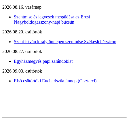
2026.08.16. vasárnap
Szentmise és jegyesek megáldása az Ercsi
Nagyboldogasszony-napi búcsún
2026.08.20. csütörtök
Szent István király ünnepén szentmise Székesfehérváron
2026.08.27. csütörtök
Egyházmegyés papi zarándoklat
2026.09.03. csütörtök
Első csütörtöki Eucharisztia ünnep (Ciszterci)