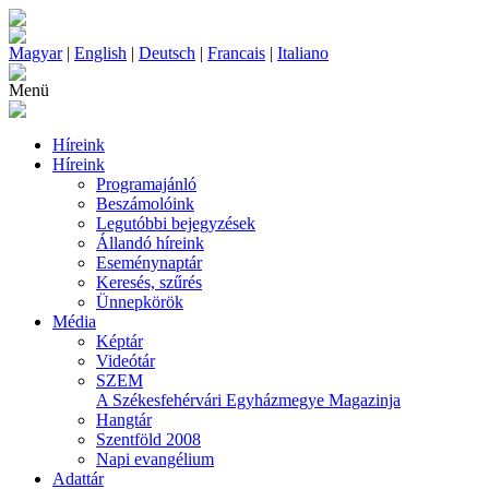
Magyar
|
English
|
Deutsch
|
Francais
|
Italiano
Menü
Híreink
Híreink
Programajánló
Beszámolóink
Legutóbbi bejegyzések
Állandó híreink
Eseménynaptár
Keresés, szűrés
Ünnepkörök
Média
Képtár
Videótár
SZEM
A Székesfehérvári Egyházmegye Magazinja
Hangtár
Szentföld 2008
Napi evangélium
Adattár