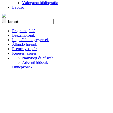
Válogatott bibliográfia
Lapozó
Programajánló
Beszámolóink
Legutóbbi bejegyzések
Állandó híreink
Eseménynaptár
Keresés, szűrés
Nagyböjt és húsvét
Adventi időszak
Ünnepkörök