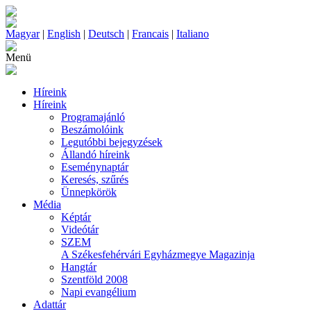
Magyar
|
English
|
Deutsch
|
Francais
|
Italiano
Menü
Híreink
Híreink
Programajánló
Beszámolóink
Legutóbbi bejegyzések
Állandó híreink
Eseménynaptár
Keresés, szűrés
Ünnepkörök
Média
Képtár
Videótár
SZEM
A Székesfehérvári Egyházmegye Magazinja
Hangtár
Szentföld 2008
Napi evangélium
Adattár