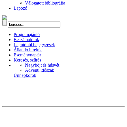
Válogatott bibliográfia
Lapozó
Programajánló
Beszámolóink
Legutóbbi bejegyzések
Állandó híreink
Eseménynaptár
Keresés, szűrés
Nagyböjt és húsvét
Adventi időszak
Ünnepkörök