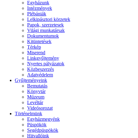
Egyházunk
Intézmények
Plébániák
Lelkipásztori körzetek
Papok, szerzetesek
Világi munkatársak
Dokumentumok
Kitüntetések
Térkép
Miserend
Linkgyűjtemény
Nyertes pályázatok
Közbeszerzés
Adatvédelem
Gyűjteményeink
Bemutatás
Könyvtár
Múzeum
Levéltár
Videósorozat
Történelmünk
Egyházmegyénk
Püspökök
Segédpüspökök
Hitvallóink