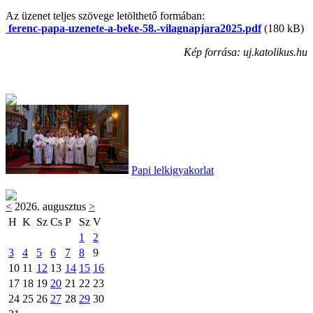
Az üzenet teljes szövege letölthető formában:
ferenc-papa-uzenete-a-beke-58.-vilagnapjara2025.pdf
(180 kB)
Kép forrása: uj.katolikus.hu
Papi lelkigyakorlat
<
2026. augusztus
>
H
K
Sz
Cs
P
Sz
V
1
2
3
4
5
6
7
8
9
10
11
12
13
14
15
16
17
18
19
20
21
22
23
24
25
26
27
28
29
30