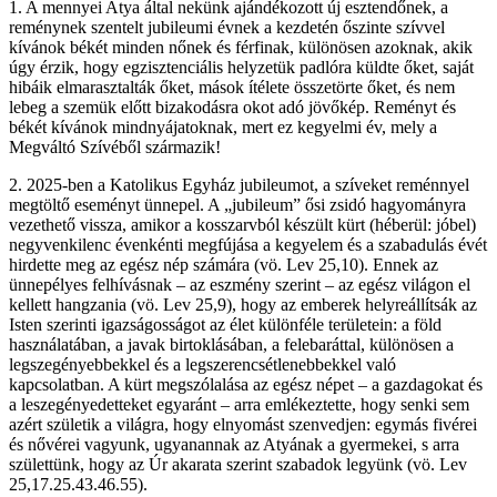
1. A mennyei Atya által nekünk ajándékozott új esztendőnek, a
reménynek szentelt jubileumi évnek a kezdetén őszinte szívvel
kívánok békét minden nőnek és férfinak, különösen azoknak, akik
úgy érzik, hogy egzisztenciális helyzetük padlóra küldte őket, saját
hibáik elmarasztalták őket, mások ítélete összetörte őket, és nem
lebeg a szemük előtt bizakodásra okot adó jövőkép. Reményt és
békét kívánok mindnyájatoknak, mert ez kegyelmi év, mely a
Megváltó Szívéből származik!
2. 2025-ben a Katolikus Egyház jubileumot, a szíveket reménnyel
megtöltő eseményt ünnepel. A „jubileum” ősi zsidó hagyományra
vezethető vissza, amikor a kosszarvból készült kürt (héberül: jóbel)
negyvenkilenc évenkénti megfújása a kegyelem és a szabadulás évét
hirdette meg az egész nép számára (vö. Lev 25,10). Ennek az
ünnepélyes felhívásnak – az eszmény szerint – az egész világon el
kellett hangzania (vö. Lev 25,9), hogy az emberek helyreállítsák az
Isten szerinti igazságosságot az élet különféle területein: a föld
használatában, a javak birtoklásában, a felebaráttal, különösen a
legszegényebbekkel és a legszerencsétlenebbekkel való
kapcsolatban. A kürt megszólalása az egész népet – a gazdagokat és
a leszegényedetteket egyaránt – arra emlékeztette, hogy senki sem
azért születik a világra, hogy elnyomást szenvedjen: egymás fivérei
és nővérei vagyunk, ugyanannak az Atyának a gyermekei, s arra
születtünk, hogy az Úr akarata szerint szabadok legyünk (vö. Lev
25,17.25.43.46.55).