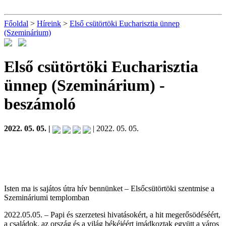
Főoldal
>
Híreink
>
Első csütörtöki Eucharisztia ünnep
(Szeminárium)
Első csütörtöki Eucharisztia
ünnep (Szeminárium)
-
beszámoló
2022. 05. 05. |
| 2022. 05. 05.
Isten ma is sajátos útra hív bennünket – Elsőcsütörtöki szentmise a
Szemináriumi templomban
2022.05.05. – Papi és szerzetesi hivatásokért, a hit megerősödéséért,
a családok, az ország és a világ békéjéért imádkoztak együtt a város