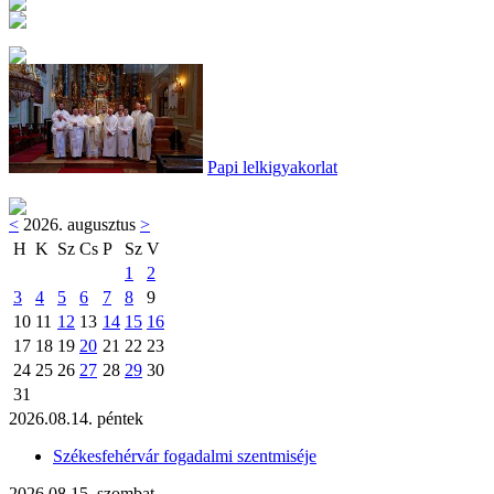
Papi lelkigyakorlat
<
2026. augusztus
>
H
K
Sz
Cs
P
Sz
V
1
2
3
4
5
6
7
8
9
10
11
12
13
14
15
16
17
18
19
20
21
22
23
24
25
26
27
28
29
30
31
2026.08.14. péntek
Székesfehérvár fogadalmi szentmiséje
2026.08.15. szombat