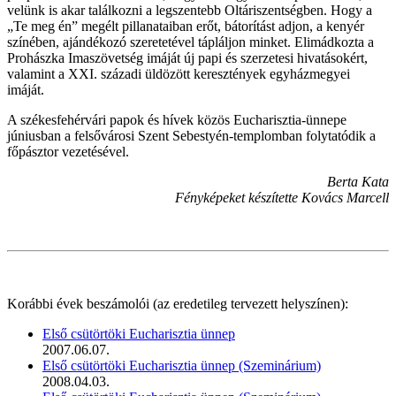
velünk is akar találkozni a legszentebb Oltáriszentségben. Hogy a
„Te meg én” megélt pillanataiban erőt, bátorítást adjon, a kenyér
színében, ajándékozó szeretetével tápláljon minket. Elimádkozta a
Prohászka Imaszövetség imáját új papi és szerzetesi hivatásokért,
valamint a XXI. századi üldözött keresztények egyházmegyei
imáját.
A székesfehérvári papok és hívek közös Eucharisztia-ünnepe
júniusban a felsővárosi Szent Sebestyén-templomban folytatódik a
főpásztor vezetésével.
Berta Kata
Fényképeket készítette Kovács Marcell
Korábbi évek beszámolói (az eredetileg tervezett helyszínen):
Első csütörtöki Eucharisztia ünnep
2007.06.07.
Első csütörtöki Eucharisztia ünnep (Szeminárium)
2008.04.03.