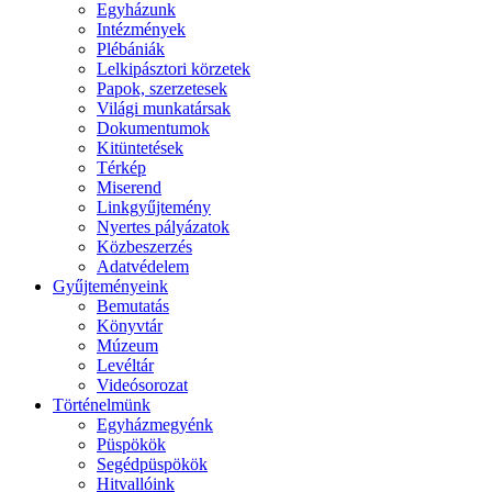
Egyházunk
Intézmények
Plébániák
Lelkipásztori körzetek
Papok, szerzetesek
Világi munkatársak
Dokumentumok
Kitüntetések
Térkép
Miserend
Linkgyűjtemény
Nyertes pályázatok
Közbeszerzés
Adatvédelem
Gyűjteményeink
Bemutatás
Könyvtár
Múzeum
Levéltár
Videósorozat
Történelmünk
Egyházmegyénk
Püspökök
Segédpüspökök
Hitvallóink