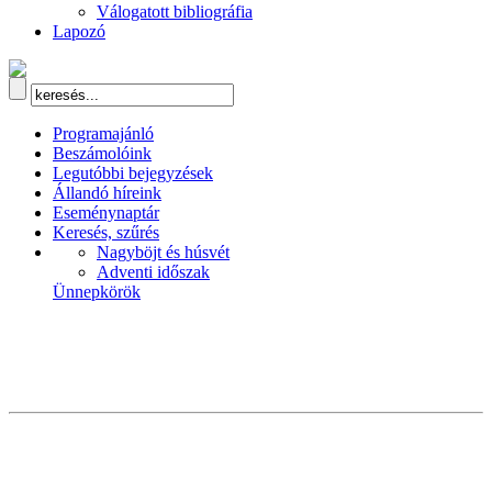
Válogatott bibliográfia
Lapozó
Programajánló
Beszámolóink
Legutóbbi bejegyzések
Állandó híreink
Eseménynaptár
Keresés, szűrés
Nagyböjt és húsvét
Adventi időszak
Ünnepkörök