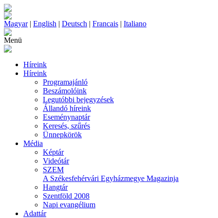
Magyar
|
English
|
Deutsch
|
Francais
|
Italiano
Menü
Híreink
Híreink
Programajánló
Beszámolóink
Legutóbbi bejegyzések
Állandó híreink
Eseménynaptár
Keresés, szűrés
Ünnepkörök
Média
Képtár
Videótár
SZEM
A Székesfehérvári Egyházmegye Magazinja
Hangtár
Szentföld 2008
Napi evangélium
Adattár