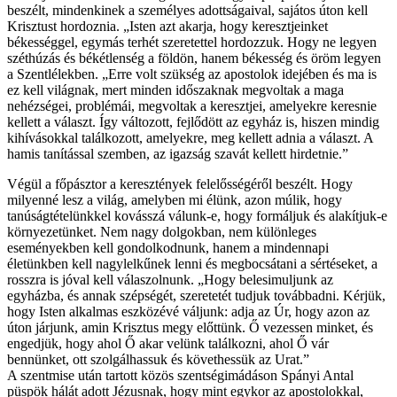
beszélt, mindenkinek a személyes adottságaival, sajátos úton kell
Krisztust hordoznia. „Isten azt akarja, hogy keresztjeinket
békességgel, egymás terhét szeretettel hordozzuk. Hogy ne legyen
széthúzás és békétlenség a földön, hanem békesség és öröm legyen
a Szentlélekben. „Erre volt szükség az apostolok idejében és ma is
ez kell világnak, mert minden időszaknak megvoltak a maga
nehézségei, problémái, megvoltak a keresztjei, amelyekre keresnie
kellett a választ. Így változott, fejlődött az egyház is, hiszen mindig
kihívásokkal találkozott, amelyekre, meg kellett adnia a választ. A
hamis tanítással szemben, az igazság szavát kellett hirdetnie.”
Végül a főpásztor a keresztények felelősségéről beszélt. Hogy
milyenné lesz a világ, amelyben mi élünk, azon múlik, hogy
tanúságtételünkkel kovásszá válunk-e, hogy formáljuk és alakítjuk-e
környezetünket. Nem nagy dolgokban, nem különleges
eseményekben kell gondolkodnunk, hanem a mindennapi
életünkben kell nagylelkűnek lenni és megbocsátani a sértéseket, a
rosszra is jóval kell válaszolnunk. „Hogy belesimuljunk az
egyházba, és annak szépségét, szeretetét tudjuk továbbadni. Kérjük,
hogy Isten alkalmas eszközévé váljunk: adja az Úr, hogy azon az
úton járjunk, amin Krisztus megy előttünk. Ő vezessen minket, és
engedjük, hogy ahol Ő akar velünk találkozni, ahol Ő vár
bennünket, ott szolgálhassuk és követhessük az Urat.”
A szentmise után tartott közös szentségimádáson Spányi Antal
püspök hálát adott Jézusnak, hogy mint egykor az apostolokkal,