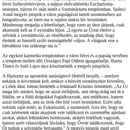
hívei Székesfehérváron, a májusi elsőcsütörtöki Eucharisztia-
ünnepen, három év után ismét a Szemináriumi templomban. Spányi
Antal megyés püspök a város papságával tartott szentmisében azt
hangsúlyozta: az Isten ma is sajátos utakra hív bennünket.
Mindennap megadja a lehetőséget, hogy ezen az úton járjunk, csak
akarnunk kell az ő nyomába lépni. „Legyen az Úrral eltelve a
szívünk a szentáldozás, az elmélkedés, az imádság által, hogy
életünk az Istenről szóló tanúságtétellé váljon. A világnak erre a
hitvallásra van szüksége ma is.”
Az egykori karmelita templomban a város hívei és a papság nevében
a templom mellett álló Országos Papi Otthon igazgatónője, Barna
Tímea és Suló Lajos atya köszöntötték a megyés püspököt.
A főpásztor az apostolok tanúságtevő életéről beszélt, – amelyet
nekünk is követnünk kell, amikor a húsvéti eseményeket követően,
a Lélek által, bátran hirdették a feltámadt Krisztus örömhírét. „Az Úr
maga hív minket, hogy ne azzal törődjünk, ami ideig-óráig tart itt a
földön, ne a földi dolgokkal foglalkozzunk, ami múlékony, hanem
azzal törődjünk, ami az örök élet felé vezet bennünket. Ezért adta
nekünk saját testét, az Eukarisztiát, a szentmisét. Arra hív, hogy ne
csak kéréseink okán akarjunk vele találkozni és szeretetébe ajánlani
azokat, akiket lelkünkben hordozunk, akikért felelősek vagyunk,
hanem azért válaszoljunk hívására, hogy Ővele találkozzunk, hogy
Őt tudjuk a szívünkbe befogadni.” A megyés püspök majd arról