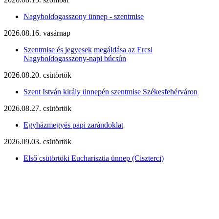
Nagyboldogasszony ünnep - szentmise
2026.08.16. vasárnap
Szentmise és jegyesek megáldása az Ercsi
Nagyboldogasszony-napi búcsún
2026.08.20. csütörtök
Szent István király ünnepén szentmise Székesfehérváron
2026.08.27. csütörtök
Egyházmegyés papi zarándoklat
2026.09.03. csütörtök
Első csütörtöki Eucharisztia ünnep (Ciszterci)