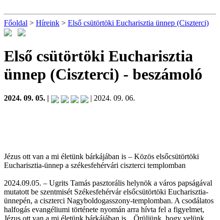
Főoldal
>
Híreink
>
Első csütörtöki Eucharisztia ünnep (Ciszterci)
Első csütörtöki Eucharisztia
ünnep (Ciszterci)
- beszámoló
2024. 09. 05. |
| 2024. 09. 06.
Jézus ott van a mi életünk bárkájában is – Közös elsőcsütörtöki
Eucharisztia-ünnep a székesfehérvári ciszterci templomban
2024.09.05. – Ugrits Tamás pasztorális helynök a város papságával
mutatott be szentmisét Székesfehérvár elsőcsütörtöki Eucharisztia-
ünnepén, a ciszterci Nagyboldogasszony-templomban. A csodálatos
halfogás evangéliumi története nyomán arra hívta fel a figyelmet,
Jézus ott van a mi életünk bárkájában is. „Örüljünk, hogy velünk