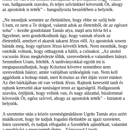
van, hallgassunk szavára, és teljes szívünkkel kövessük Őt, ahogy
az apostolok is tették” – hangsúlyozta beszédében a helynök.
„Ne mondjuk semmire az életünkben, hogy ebbe ne szólj bele
Uram, ez nem a Te dolgod, valamit adok az életemből, de az egészet
soha” – kezdte gondolatait Tamás atya, majd arra hívta fel a
figyelmet, nem gondolkodtunk úgy, hogy vannak részek az
életemből, amelyet el akarok takarni Jézus elől. Az apostolok sosem
bánták meg, hogy egészen Jézus követői lettek. Nem mondták, hogy
ostobák voltunk, hogy otthagytuk a hálót, a csónakot. „Az utolsó
vacsorán Jézus megkérdezte tőlük, szenvedtetek-e valamiben hiányt.
Semmiben Uram, felelték. A tanítványokkal együtt mi is
megtapasztalhatjuk, hogy Krisztust követve semmiben nem
szenvedünk hiányt, amire valójában szükségünk van. Nem kell
aggódunk a holnap miatt, mert Krisztus az élet útján vezet minket.
Az élet bárkájában ott van velünk Jézus. Rajtunk keresztül tanít és
rajtunk keresztül akar tanúságot tenni az igazságról. Hallgassunk
szavára, örüljünk, hogy velünk van, és nagy alázattal, bizalommal
kövessük Őt, egész szívvel, ahogy az apostolok tették” – biztatott a
helynök.
A szentmise után a közös szentségimádáson Ugrits Tamás atya azért
imádkozott, hogy be tudjuk fogadni életünkbe az igazi szeretetet,
Isten szeretetét, és tudjuk elfogadni a Szentlélek ajándékait, valamint
a meghívást a megszentelt életre. „Támogasd Urunk