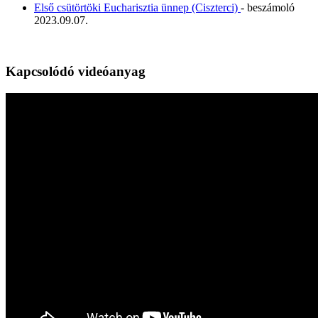
Első csütörtöki Eucharisztia ünnep (Ciszterci)
- beszámoló
2023.09.07.
Kapcsolódó videóanyag