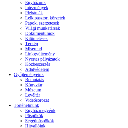
Egyházunk
Intézmények
Plébániák
Lelkipásztori körzetek
Papok, szerzetesek
Világi munkatársak
Dokumentumok
Kitüntetések
Térkép
Miserend
Linkgyűjtemény
Nyertes pályázatok
Közbeszerzés
Adatvédelem
Gyűjteményeink
Bemutatás
Könyvtár
Múzeum
Levéltár
Videósorozat
Történelmünk
Egyházmegyénk
Püspökök
Segédpüspökök
Hitvallóink