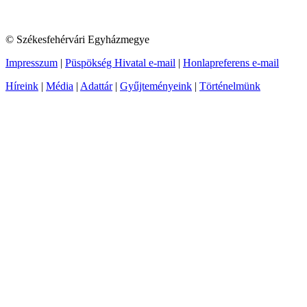
© Székesfehérvári Egyházmegye
Impresszum
|
Püspökség Hivatal e-mail
|
Honlapreferens e-mail
Híreink
|
Média
|
Adattár
|
Gyűjteményeink
|
Történelmünk