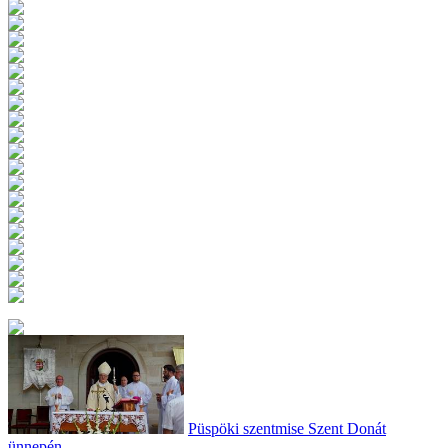
Püspöki szentmise Szent Donát
ünnepén