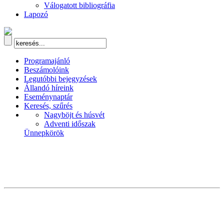
Válogatott bibliográfia
Lapozó
Programajánló
Beszámolóink
Legutóbbi bejegyzések
Állandó híreink
Eseménynaptár
Keresés, szűrés
Nagyböjt és húsvét
Adventi időszak
Ünnepkörök