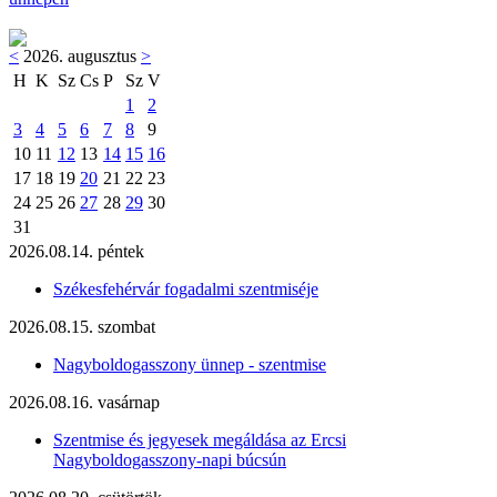
<
2026. augusztus
>
H
K
Sz
Cs
P
Sz
V
1
2
3
4
5
6
7
8
9
10
11
12
13
14
15
16
17
18
19
20
21
22
23
24
25
26
27
28
29
30
31
2026.08.14. péntek
Székesfehérvár fogadalmi szentmiséje
2026.08.15. szombat
Nagyboldogasszony ünnep - szentmise
2026.08.16. vasárnap
Szentmise és jegyesek megáldása az Ercsi
Nagyboldogasszony-napi búcsún