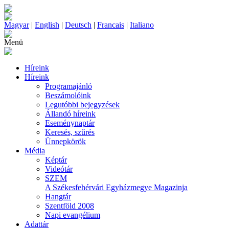
Magyar
|
English
|
Deutsch
|
Francais
|
Italiano
Menü
Híreink
Híreink
Programajánló
Beszámolóink
Legutóbbi bejegyzések
Állandó híreink
Eseménynaptár
Keresés, szűrés
Ünnepkörök
Média
Képtár
Videótár
SZEM
A Székesfehérvári Egyházmegye Magazinja
Hangtár
Szentföld 2008
Napi evangélium
Adattár