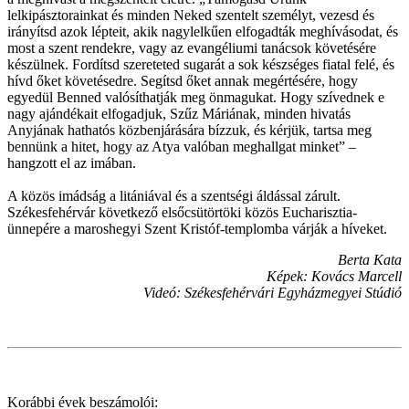
lelkipásztorainkat és minden Neked szentelt személyt, vezesd és
irányítsd azok lépteit, akik nagylelkűen elfogadták meghívásodat, és
most a szent rendekre, vagy az evangéliumi tanácsok követésére
készülnek. Fordítsd szereteted sugarát a sok készséges fiatal felé, és
hívd őket követésedre. Segítsd őket annak megértésére, hogy
egyedül Benned valósíthatják meg önmagukat. Hogy szívednek e
nagy ajándékait elfogadjuk, Szűz Máriának, minden hivatás
Anyjának hathatós közbenjárására bízzuk, és kérjük, tartsa meg
bennünk a hitet, hogy az Atya valóban meghallgat minket” –
hangzott el az imában.
A közös imádság a litániával és a szentségi áldással zárult.
Székesfehérvár következő elsőcsütörtöki közös Eucharisztia-
ünnepére a maroshegyi Szent Kristóf-templomba várják a híveket.
Berta Kata
Képek: Kovács Marcell
Videó: Székesfehérvári Egyházmegyei Stúdió
Korábbi évek beszámolói: