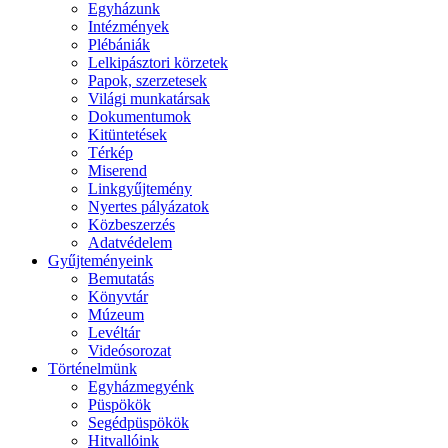
Egyházunk
Intézmények
Plébániák
Lelkipásztori körzetek
Papok, szerzetesek
Világi munkatársak
Dokumentumok
Kitüntetések
Térkép
Miserend
Linkgyűjtemény
Nyertes pályázatok
Közbeszerzés
Adatvédelem
Gyűjteményeink
Bemutatás
Könyvtár
Múzeum
Levéltár
Videósorozat
Történelmünk
Egyházmegyénk
Püspökök
Segédpüspökök
Hitvallóink