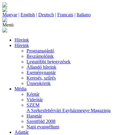
Magyar
|
English
|
Deutsch
|
Francais
|
Italiano
Menü
Híreink
Híreink
Programajánló
Beszámolóink
Legutóbbi bejegyzések
Állandó híreink
Eseménynaptár
Keresés, szűrés
Ünnepkörök
Média
Képtár
Videótár
SZEM
A Székesfehérvári Egyházmegye Magazinja
Hangtár
Szentföld 2008
Napi evangélium
Adattár