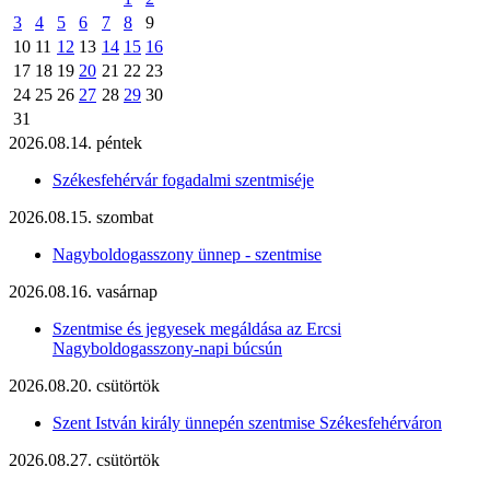
3
4
5
6
7
8
9
10
11
12
13
14
15
16
17
18
19
20
21
22
23
24
25
26
27
28
29
30
31
2026.08.14. péntek
Székesfehérvár fogadalmi szentmiséje
2026.08.15. szombat
Nagyboldogasszony ünnep - szentmise
2026.08.16. vasárnap
Szentmise és jegyesek megáldása az Ercsi
Nagyboldogasszony-napi búcsún
2026.08.20. csütörtök
Szent István király ünnepén szentmise Székesfehérváron
2026.08.27. csütörtök