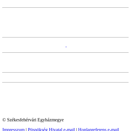
© Székesfehérvári Egyházmegye
Impresszum
|
Püspökség Hivatal e-mail
|
Honlapreferens e-mail