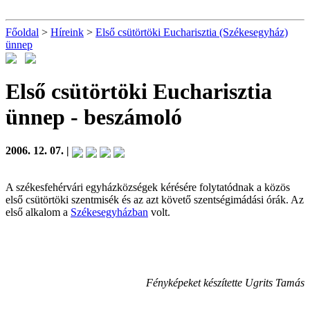
Főoldal
>
Híreink
>
Első csütörtöki Eucharisztia (Székesegyház)
ünnep
Első csütörtöki Eucharisztia
ünnep
- beszámoló
2006. 12. 07. |
A székesfehérvári egyházközségek kérésére folytatódnak a közös
első csütörtöki szentmisék és az azt követő szentségimádási órák. Az
első alkalom a
Székesegyházban
volt.
Fényképeket készítette Ugrits Tamás