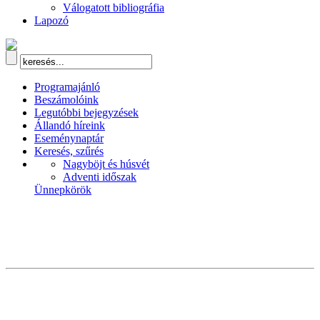
Válogatott bibliográfia
Lapozó
Programajánló
Beszámolóink
Legutóbbi bejegyzések
Állandó híreink
Eseménynaptár
Keresés, szűrés
Nagyböjt és húsvét
Adventi időszak
Ünnepkörök