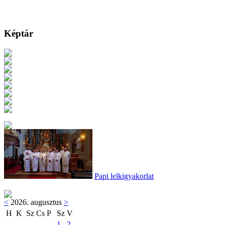
Képtár
Papi lelkigyakorlat
<
2026. augusztus
>
H
K
Sz
Cs
P
Sz
V
1
2