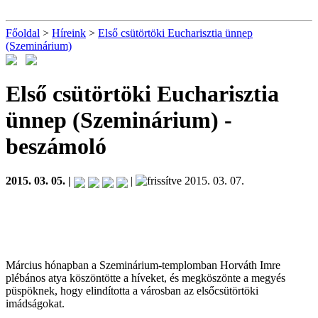
Főoldal
>
Híreink
>
Első csütörtöki Eucharisztia ünnep
(Szeminárium)
Első csütörtöki Eucharisztia
ünnep (Szeminárium)
-
beszámoló
2015. 03. 05. |
|
2015. 03. 07.
Március hónapban a Szeminárium-templomban Horváth Imre
plébános atya köszöntötte a híveket, és megköszönte a megyés
püspöknek, hogy elindította a városban az elsőcsütörtöki
imádságokat.