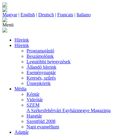
Magyar
|
English
|
Deutsch
|
Francais
|
Italiano
Menü
Híreink
Híreink
Programajánló
Beszámolóink
Legutóbbi bejegyzések
Állandó híreink
Eseménynaptár
Keresés, szűrés
Ünnepkörök
Média
Képtár
Videótár
SZEM
A Székesfehérvári Egyházmegye Magazinja
Hangtár
Szentföld 2008
Napi evangélium
Adattár