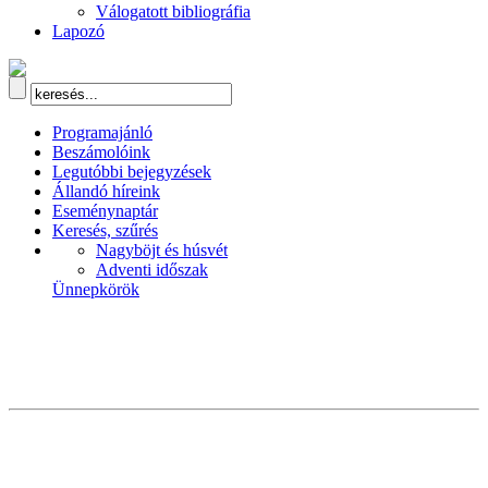
Válogatott bibliográfia
Lapozó
Programajánló
Beszámolóink
Legutóbbi bejegyzések
Állandó híreink
Eseménynaptár
Keresés, szűrés
Nagyböjt és húsvét
Adventi időszak
Ünnepkörök