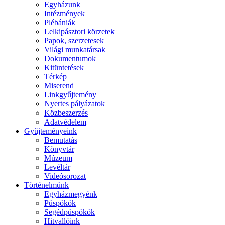
Egyházunk
Intézmények
Plébániák
Lelkipásztori körzetek
Papok, szerzetesek
Világi munkatársak
Dokumentumok
Kitüntetések
Térkép
Miserend
Linkgyűjtemény
Nyertes pályázatok
Közbeszerzés
Adatvédelem
Gyűjteményeink
Bemutatás
Könyvtár
Múzeum
Levéltár
Videósorozat
Történelmünk
Egyházmegyénk
Püspökök
Segédpüspökök
Hitvallóink