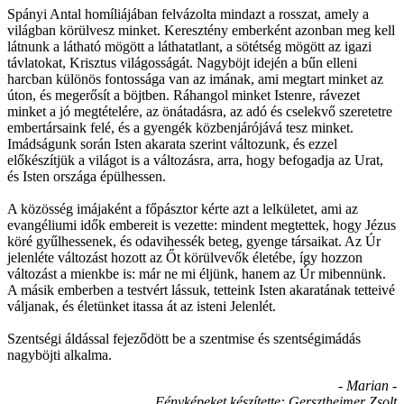
Spányi Antal homíliájában felvázolta mindazt a rosszat, amely a
világban körülvesz minket. Keresztény emberként azonban meg kell
látnunk a látható mögött a láthatatlant, a sötétség mögött az igazi
távlatokat, Krisztus világosságát. Nagyböjt idején a bűn elleni
harcban különös fontossága van az imának, ami megtart minket az
úton, és megerősít a böjtben. Ráhangol minket Istenre, rávezet
minket a jó megtételére, az önátadásra, az adó és cselekvő szeretetre
embertársaink felé, és a gyengék közbenjárójává tesz minket.
Imádságunk során Isten akarata szerint változunk, és ezzel
előkészítjük a világot is a változásra, arra, hogy befogadja az Urat,
és Isten országa épülhessen.
A közösség imájaként a főpásztor kérte azt a lelkületet, ami az
evangéliumi idők embereit is vezette: mindent megtettek, hogy Jézus
köré gyűlhessenek, és odavihessék beteg, gyenge társaikat. Az Úr
jelenléte változást hozott az Őt körülvevők életébe, így hozzon
változást a mienkbe is: már ne mi éljünk, hanem az Úr mibennünk.
A másik emberben a testvért lássuk, tetteink Isten akaratának tetteivé
váljanak, és életünket itassa át az isteni Jelenlét.
Szentségi áldással fejeződött be a szentmise és szentségimádás
nagyböjti alkalma.
- Marian -
Fényképeket készítette: Gersztheimer Zsolt