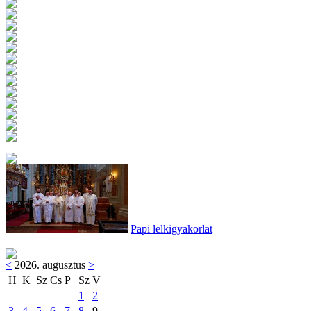
Papi lelkigyakorlat
<
2026. augusztus
>
H
K
Sz
Cs
P
Sz
V
1
2
3
4
5
6
7
8
9