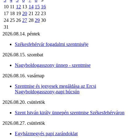
10
11
12
13
14
15
16
17
18
19
20
21
22
23
24
25
26
27
28
29
30
31
2026.08.14. péntek
Székesfehérvár fogadalmi szentmiséje
2026.08.15. szombat
Nagyboldogasszony ünnep - szentmise
2026.08.16. vasárnap
Szentmise és jegyesek megáldása az Ercsi
Nagyboldogasszony-napi búcsún
2026.08.20. csütörtök
Szent István király ünnepén szentmise Székesfehérváron
2026.08.27. csütörtök
Egyházmegyés papi zarándoklat