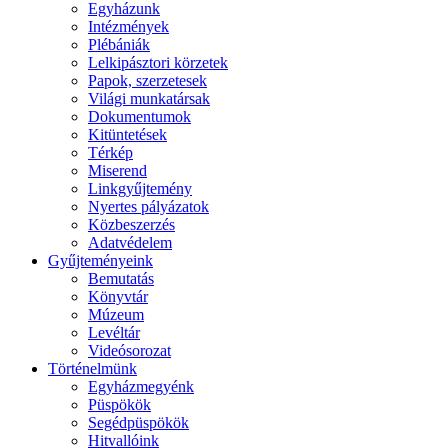
Egyházunk
Intézmények
Plébániák
Lelkipásztori körzetek
Papok, szerzetesek
Világi munkatársak
Dokumentumok
Kitüntetések
Térkép
Miserend
Linkgyűjtemény
Nyertes pályázatok
Közbeszerzés
Adatvédelem
Gyűjteményeink
Bemutatás
Könyvtár
Múzeum
Levéltár
Videósorozat
Történelmünk
Egyházmegyénk
Püspökök
Segédpüspökök
Hitvallóink