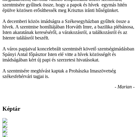
szentmisére gyűlnek össze, hogy a papok és hívek egymás hitén
épülve közösen erősíthessék meg Krisztus iránti hűségünket.
A decemberi közös imádságra a Székesegyházban gyűltek össze a
hívek. A szentmise homíliájában Horváth Imre, a bazilika plébánosa,
Isten akaratának kereséséről, a várakozásról, a találkozásról és az
Istenre találásról beszélt.
A város papjaival koncelebrált szentmisét követő szentségimádásban
Spányi Antal főpásztor Isten elé vitte a hívek közösségét és
imádságában kért új papi és szerzetesi hivatásokat.
A szentmisére meghívást kaptak a Prohászka Imaszövetség
székesfehérvári tagjai is.
- Marian -
Képtár