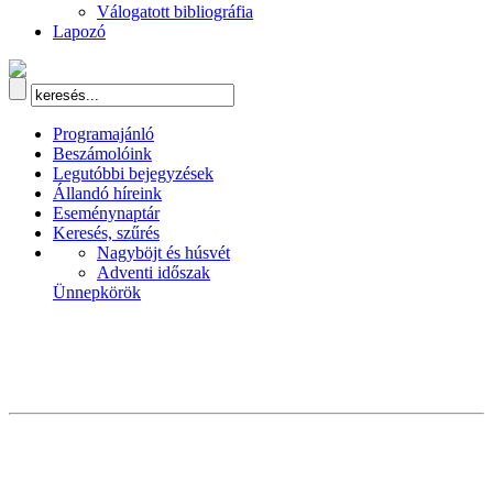
Válogatott bibliográfia
Lapozó
Programajánló
Beszámolóink
Legutóbbi bejegyzések
Állandó híreink
Eseménynaptár
Keresés, szűrés
Nagyböjt és húsvét
Adventi időszak
Ünnepkörök