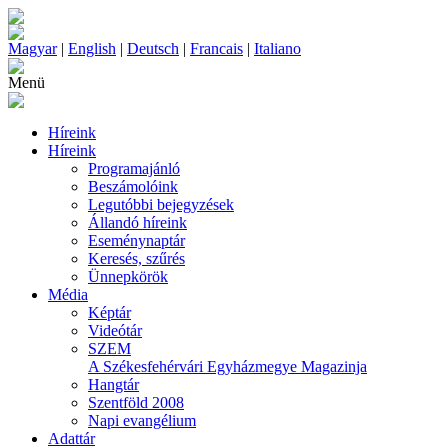
Magyar
|
English
|
Deutsch
|
Francais
|
Italiano
Menü
Híreink
Híreink
Programajánló
Beszámolóink
Legutóbbi bejegyzések
Állandó híreink
Eseménynaptár
Keresés, szűrés
Ünnepkörök
Média
Képtár
Videótár
SZEM
A Székesfehérvári Egyházmegye Magazinja
Hangtár
Szentföld 2008
Napi evangélium
Adattár