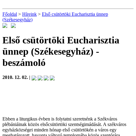
Főoldal
>
Híreink
>
Első csütörtöki Eucharisztia ünnep
(Székesegyház)
Első csütörtöki Eucharisztia
ünnep (Székesegyház)
-
beszámoló
2010. 12. 02. |
Ebben a liturgikus évben is folytatni szeretnénk a Székváros
plébániáinak közös elsőcsütörtöki szentségimádását. A székváros
egyházközségei minden hónap első csütörtökén a város egy
meghatározott, havonta változó templomába közös szentórára,