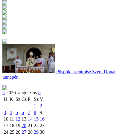
Püspöki szentmise Szent Donát
ünnepén
<
2026. augusztus
>
H
K
Sz
Cs
P
Sz
V
1
2
3
4
5
6
7
8
9
10
11
12
13
14
15
16
17
18
19
20
21
22
23
24
25
26
27
28
29
30