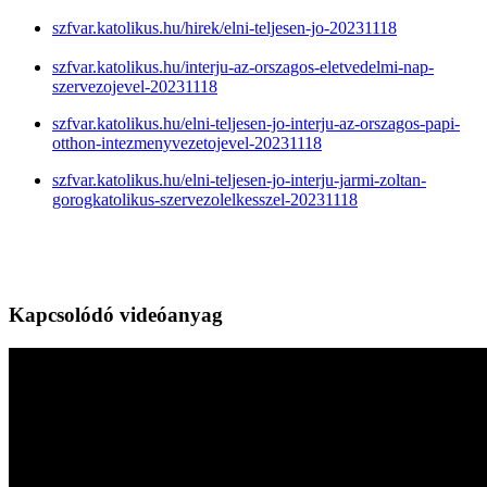
szfvar.katolikus.hu/hirek/elni-teljesen-jo-20231118
szfvar.katolikus.hu/interju-az-orszagos-eletvedelmi-nap-
szervezojevel-20231118
szfvar.katolikus.hu/elni-teljesen-jo-interju-az-orszagos-papi-
otthon-intezmenyvezetojevel-20231118
szfvar.katolikus.hu/elni-teljesen-jo-interju-jarmi-zoltan-
gorogkatolikus-szervezolelkesszel-20231118
Kapcsolódó videóanyag