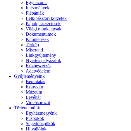
Egyházunk
Intézmények
Plébániák
Lelkipásztori körzetek
Papok, szerzetesek
Világi munkatársak
Dokumentumok
Kitüntetések
Térkép
Miserend
Linkgyűjtemény
Nyertes pályázatok
Közbeszerzés
Adatvédelem
Gyűjteményeink
Bemutatás
Könyvtár
Múzeum
Levéltár
Videósorozat
Történelmünk
Egyházmegyénk
Püspökök
Segédpüspökök
Hitvallóink