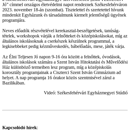
Jó” címmel országos életvédelmi napot rendeznek Székesfehérváron
2023. november 18-án (szombat). Tisztelettel és szertetettel hívunk
mindenkit Egyházunk és társadalmunk kiemelt jelentőségű ügyének
programjára.
Neves előadók részvételével kerekasztal-beszélgetések, tanúság-
tételek, workshopok várják a felnőtteket és középiskolásokat, míg az
általános iskolásoknak a cserkészek készülnek programmal, a
legkisebbeket pedig kézműveskedés, bábelőadás, mese, játék várja.
Az Élni Teljesen Jó napon 9-16 óra között a felnőttek, óvodások,
általános iskolások számára a Szent István Hitoktatási és Művelődési
Ház különböző termeiben lesz program, míg a középiskolás
korosztály programjainak a Ciszterci Szent István Gimnázium ad
helyet. A nap programja 16 órakor közös szentmisével zárul a
Bazilikában.
Videó: Székesfehérvári Egyházmegyei Stúdió
Kapcsolódó hírek
: