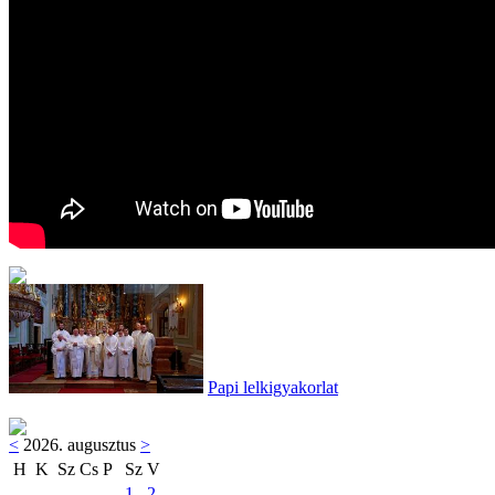
Papi lelkigyakorlat
<
2026. augusztus
>
H
K
Sz
Cs
P
Sz
V
1
2