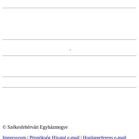
© Székesfehérvári Egyházmegye
Impresszum
|
Püspökség Hivatal e-mail
|
Honlapreferens e-mail