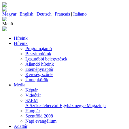
Magyar
|
English
|
Deutsch
|
Francais
|
Italiano
Menü
Híreink
Híreink
Programajánló
Beszámolóink
Legutóbbi bejegyzések
Állandó híreink
Eseménynaptár
Keresés, szűrés
Ünnepkörök
Média
Képtár
Videótár
SZEM
A Székesfehérvári Egyházmegye Magazinja
Hangtár
Szentföld 2008
Napi evangélium
Adattár