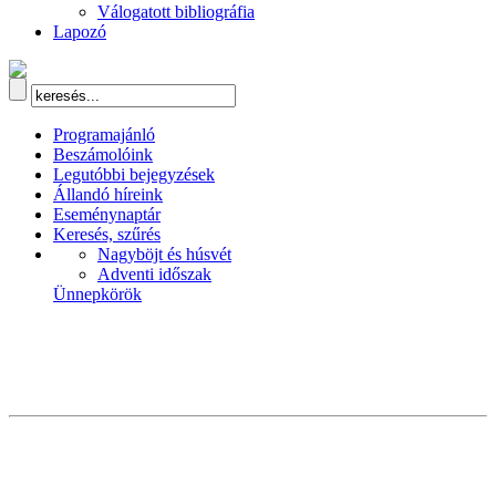
Válogatott bibliográfia
Lapozó
Programajánló
Beszámolóink
Legutóbbi bejegyzések
Állandó híreink
Eseménynaptár
Keresés, szűrés
Nagyböjt és húsvét
Adventi időszak
Ünnepkörök