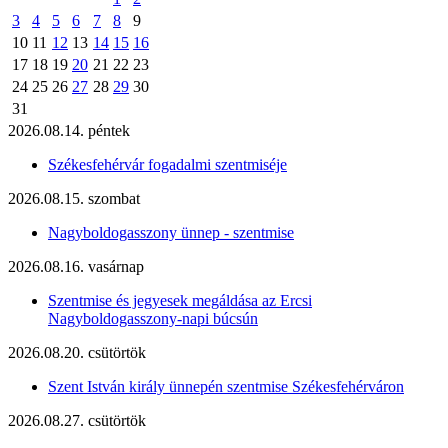
3
4
5
6
7
8
9
10
11
12
13
14
15
16
17
18
19
20
21
22
23
24
25
26
27
28
29
30
31
2026.08.14. péntek
Székesfehérvár fogadalmi szentmiséje
2026.08.15. szombat
Nagyboldogasszony ünnep - szentmise
2026.08.16. vasárnap
Szentmise és jegyesek megáldása az Ercsi
Nagyboldogasszony-napi búcsún
2026.08.20. csütörtök
Szent István király ünnepén szentmise Székesfehérváron
2026.08.27. csütörtök