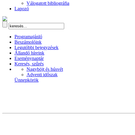
Válogatott bibliográfia
Lapozó
Programajánló
Beszámolóink
Legutóbbi bejegyzések
Állandó híreink
Eseménynaptár
Keresés, szűrés
Nagyböjt és húsvét
Adventi időszak
Ünnepkörök