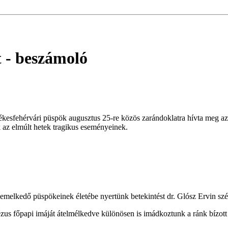
t
- beszámoló
kesfehérvári püspök augusztus 25-re közös zarándoklatra hívta meg a
ak az elmúlt hetek tragikus eseményeinek.
melkedő püspökeinek életébe nyertünk betekintést dr. Glósz Ervin szék
zus főpapi imáját átelmélkedve különösen is imádkoztunk a ránk bízott l