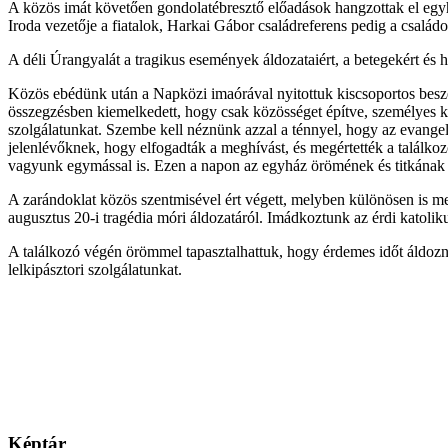
A közös imát követően gondolatébresztő előadások hangzottak el egyhá
Iroda vezetője a fiatalok, Harkai Gábor családreferens pedig a családo
A déli Úrangyalát a tragikus események áldozataiért, a betegekért és 
Közös ebédünk után a Napközi imaórával nyitottuk kiscsoportos beszél
összegzésben kiemelkedett, hogy csak közösséget építve, személyes kapc
szolgálatunkat. Szembe kell néznünk azzal a ténnyel, hogy az evang
jelenlévőknek, hogy elfogadták a meghívást, és megértették a találk
vagyunk egymással is. Ezen a napon az egyház örömének és titkának l
A zarándoklat közös szentmisével ért végett, melyben különösen is m
augusztus 20-i tragédia móri áldozatáról. Imádkoztunk az érdi katolik
A találkozó végén örömmel tapasztalhattuk, hogy érdemes időt áldozn
lelkipásztori szolgálatunkat.
Képtár