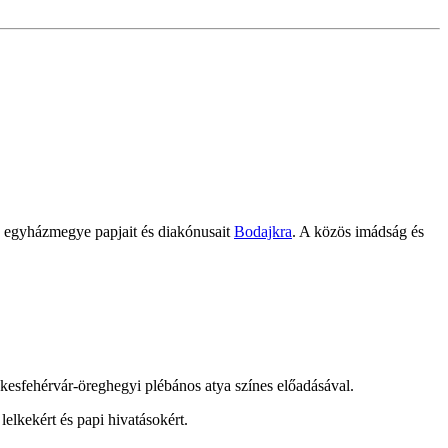
z egyházmegye papjait és diakónusait
Bodajkra
. A közös imádság és
esfehérvár-öreghegyi plébános atya színes előadásával.
elkekért és papi hivatásokért.