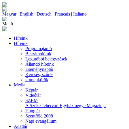
Magyar
|
English
|
Deutsch
|
Francais
|
Italiano
Menü
Híreink
Híreink
Programajánló
Beszámolóink
Legutóbbi bejegyzések
Állandó híreink
Eseménynaptár
Keresés, szűrés
Ünnepkörök
Média
Képtár
Videótár
SZEM
A Székesfehérvári Egyházmegye Magazinja
Hangtár
Szentföld 2008
Napi evangélium
Adattár