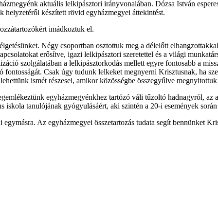
zmegyénk aktuális lelkipásztori irányvonalában. Dózsa István esperes 
k helyzetéről készített rövid egyházmegyei áttekintést.
hozzátartozókért imádkoztuk el.
getésünket. Négy csoportban osztottuk meg a délelőtt elhangzottakkal 
solatokat erősítve, igazi lelkipásztori szeretettel és a világi munkatár
elizáció szolgálatában a lelkipásztorkodás mellett egyre fontosabb a 
ozó fontosságát. Csak úgy tudunk lelkeket megnyerni Krisztusnak, ha s
ehettünk ismét részesei, amikor közösségbe összegyűlve megnyitottuk 
egemlékeztünk egyházmegyénkhez tartózó váli tűzoltó hadnagyról, az aug
us iskola tanulójának gyógyulásáért, aki szintén a 20-i események során 
i egymásra. Az egyházmegyei összetartozás tudata segít bennünket Kri