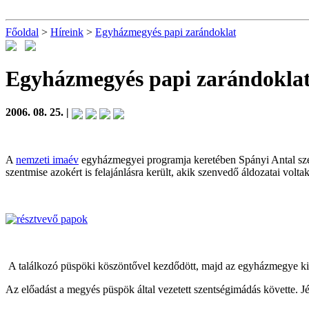
Főoldal
>
Híreink
>
Egyházmegyés papi zarándoklat
Egyházmegyés papi zarándokla
2006. 08. 25. |
A
nemzeti imaév
egyházmegyei programja keretében Spányi Antal szé
szentmise azokért is felajánlásra került, akik szenvedő áldozatai volt
A találkozó püspöki köszöntővel kezdődött, majd az egyházmegye kie
Az előadást a megyés püspök által vezetett szentségimádás követte. Jé