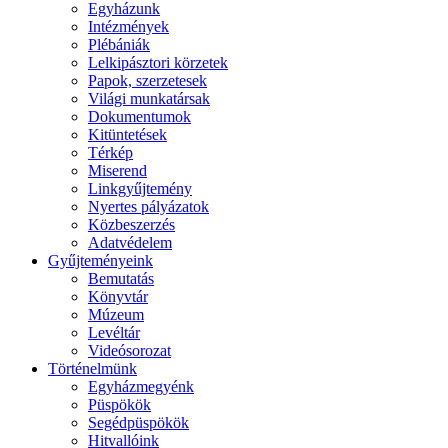
Egyházunk
Intézmények
Plébániák
Lelkipásztori körzetek
Papok, szerzetesek
Világi munkatársak
Dokumentumok
Kitüntetések
Térkép
Miserend
Linkgyűjtemény
Nyertes pályázatok
Közbeszerzés
Adatvédelem
Gyűjteményeink
Bemutatás
Könyvtár
Múzeum
Levéltár
Videósorozat
Történelmünk
Egyházmegyénk
Püspökök
Segédpüspökök
Hitvallóink