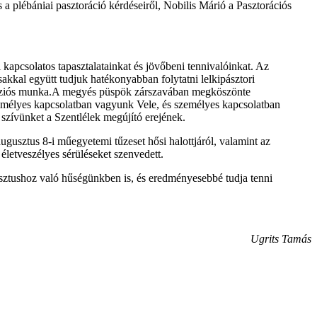
a plébániai pasztoráció kérdéseiről, Nobilis Márió a Pasztorációs
kapcsolatos tapasztalatainkat és jövőbeni tennivalóinkat. Az
sakkal együtt tudjuk hatékonyabban folytatni lelkipásztori
missziós munka.A megyés püspök zárszavában megköszönte
zemélyes kapcsolatban vagyunk Vele, és személyes kapcsolatban
szívünket a Szentlélek megújító erejének.
usztus 8-i műegyetemi tűzeset hősi halottjáról, valamint az
életveszélyes sérüléseket szenvedett.
sztushoz való hűségünkben is, és eredményesebbé tudja tenni
Ugrits Tamás