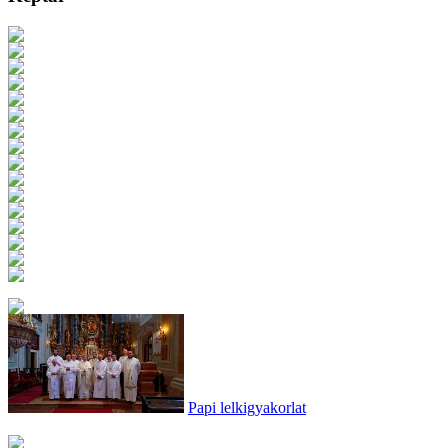
Papi lelkigyakorlat