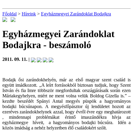
Főoldal
>
Híreink
>
Egyházmegyei Zarándoklat Bodajkra
Egyházmegyei Zarándoklat
Bodajkra
- beszámoló
2011. 09. 11. |
Bodajk ősi zarándokhelyén, már az első magyar szent család is
együtt imádkozott. „A leírt forrásokból biztosan tudjuk, hogy Szent
István és fia Imre többször megfordultak országjárásaik során ezen
Máriakegyhelyen, miért ne ment volna velük Boldog Gizella is.” –
kezdte beszédét Spányi Antal megyés püspök a hagyományos
bodajki búcsúnapon. A megyésfőpásztor új lendületet hozott az
ezeréves zarándokhelynek azzal, hogy évről évre egy meghatározott
, mindennapi problémákat érintő imaszándékra hívja az
egyházmegye híveit, a hagyományos bodajki búcsúra. Idén a
közös imádság a nehéz helyzetben élő családokért szólt.