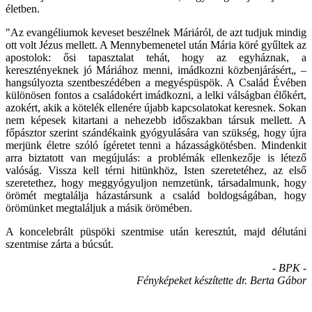
életben.
"Az evangéliumok keveset beszélnek Máriáról, de azt tudjuk mindig
ott volt Jézus mellett. A Mennybemenetel után Mária köré gyűltek az
apostolok: ősi tapasztalat tehát, hogy az egyháznak, a
keresztényeknek jó Máriához menni, imádkozni közbenjárásért„ –
hangsúlyozta szentbeszédében a megyéspüspök. A Család Évében
különösen fontos a családokért imádkozni, a lelki válságban élőkért,
azokért, akik a kötelék ellenére újabb kapcsolatokat keresnek. Sokan
nem képesek kitartani a nehezebb időszakban társuk mellett. A
főpásztor szerint szándékaink gyógyulására van szükség, hogy újra
merjünk életre szóló ígéretet tenni a házasságkötésben. Mindenkit
arra biztatott van megújulás: a problémák ellenkezője is létező
valóság. Vissza kell térni hitünkhöz, Isten szeretetéhez, az első
szeretethez, hogy meggyógyuljon nemzetünk, társadalmunk, hogy
örömét megtalálja házastársunk a család boldogságában, hogy
örömünket megtaláljuk a másik örömében.
A koncelebrált püspöki szentmise után keresztút, majd délutáni
szentmise zárta a búcsút.
- BPK -
Fényképeket készítette dr. Berta Gábor