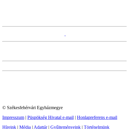
© Székesfehérvári Egyházmegye
Impresszum
|
Püspökség Hivatal e-mail
|
Honlapreferens e-mail
Híreink
|
Média
|
Adattár
|
Gyűjteményeink
|
Történelmünk