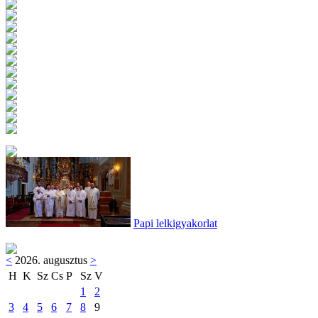
Papi lelkigyakorlat
<
2026. augusztus
>
H
K
Sz
Cs
P
Sz
V
1
2
3
4
5
6
7
8
9