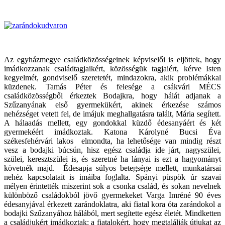
Az egyházmegye családközösségeinek képviselői is eljöttek, hogy
imádkozzanak családtagjaikért, közösségük tagjaiért, kérve Isten
kegyelmét, gondviselő szeretetét, mindazokra, akik problémákkal
küzdenek. Tamás Péter és felesége a csákvári MÉCS
családközösségből érkeztek Bodajkra, hogy hálát adjanak a
Szűzanyának első gyermekükért, akinek érkezése számos
nehézséget vetett fel, de imájuk meghallgatásra talált, Mária segített.
A hálaadás mellett, egy gondokkal küzdő édesanyáért és két
gyermekéért imádkoztak. Katona Károlyné Bucsi Éva
székesfehérvári lakos elmondta, ha lehetősége van mindig részt
vesz a bodajki búcsún, hisz egész családja ide járt, nagyszülei,
szülei, keresztszülei is, és szeretné ha lányai is ezt a hagyományt
követnék majd. Édesapja súlyos betegsége mellett, munkatársai
nehéz kapcsolatait is imáiba foglalta. Spányi püspök úr szavai
mélyen érintették miszerint sok a csonka család, és sokan nevelnek
különböző családokból jövő gyermekeket Varga Imréné 90 éves
édesanyjával érkezett zarándoklatra, aki fiatal kora óta zarándokol a
bodajki Szűzanyához hálából, mert segítette egész életét. Mindketten
a családjukért imádkoztak: a fiatalokért, hogy megtalálják útjukat az