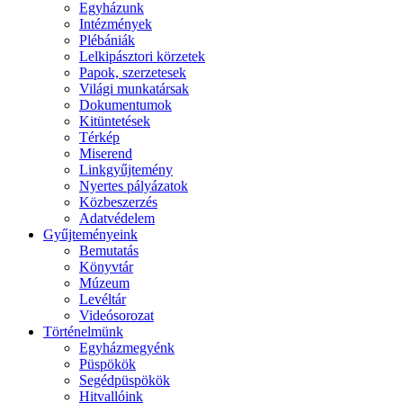
Egyházunk
Intézmények
Plébániák
Lelkipásztori körzetek
Papok, szerzetesek
Világi munkatársak
Dokumentumok
Kitüntetések
Térkép
Miserend
Linkgyűjtemény
Nyertes pályázatok
Közbeszerzés
Adatvédelem
Gyűjteményeink
Bemutatás
Könyvtár
Múzeum
Levéltár
Videósorozat
Történelmünk
Egyházmegyénk
Püspökök
Segédpüspökök
Hitvallóink