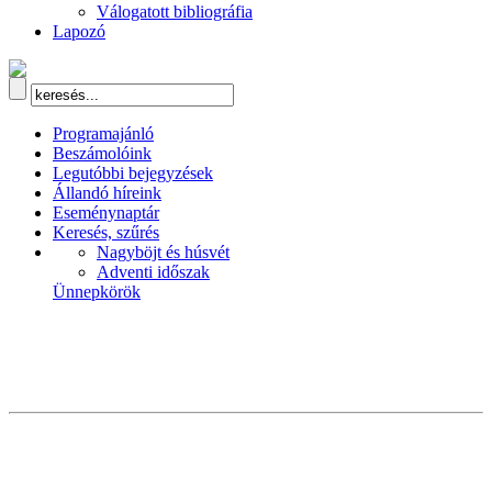
Válogatott bibliográfia
Lapozó
Programajánló
Beszámolóink
Legutóbbi bejegyzések
Állandó híreink
Eseménynaptár
Keresés, szűrés
Nagyböjt és húsvét
Adventi időszak
Ünnepkörök