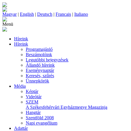
Magyar
|
English
|
Deutsch
|
Francais
|
Italiano
Menü
Híreink
Híreink
Programajánló
Beszámolóink
Legutóbbi bejegyzések
Állandó híreink
Eseménynaptár
Keresés, szűrés
Ünnepkörök
Média
Képtár
Videótár
SZEM
A Székesfehérvári Egyházmegye Magazinja
Hangtár
Szentföld 2008
Napi evangélium
Adattár