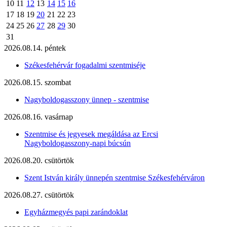
10
11
12
13
14
15
16
17
18
19
20
21
22
23
24
25
26
27
28
29
30
31
2026.08.14. péntek
Székesfehérvár fogadalmi szentmiséje
2026.08.15. szombat
Nagyboldogasszony ünnep - szentmise
2026.08.16. vasárnap
Szentmise és jegyesek megáldása az Ercsi
Nagyboldogasszony-napi búcsún
2026.08.20. csütörtök
Szent István király ünnepén szentmise Székesfehérváron
2026.08.27. csütörtök
Egyházmegyés papi zarándoklat