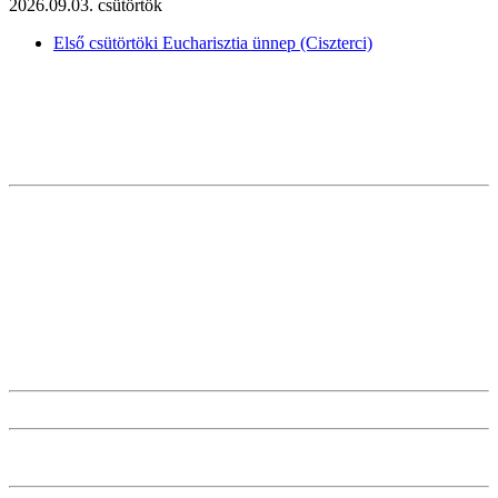
2026.09.03. csütörtök
Első csütörtöki Eucharisztia ünnep (Ciszterci)