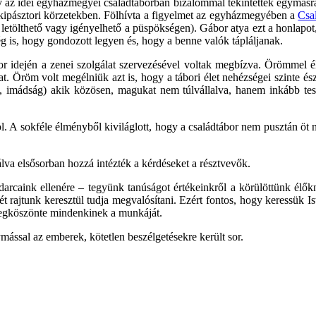
y az idei egyházmegyei családtáborban bizalommal tekintettek egymásra a
elkipásztori körzetekben. Fölhívta a figyelmet az egyházmegyében a
Csa
tölthető vagy igényelhető a püspökségen). Gábor atya ezt a honlapot, m
ég is, hogy gondozott legyen és, hogy a benne valók tápláljanak.
or idején a zenei szolgálat szervezésével voltak megbízva. Örömmel él
lat. Öröm volt megélniük azt is, hogy a tábori élet nehézségei szinte é
és, imádság) akik közösen, magukat nem túlvállalva, hanem inkább tes
öl. A sokféle élményből kiviláglott, hogy a családtábor nem pusztán öt 
álva elsősorban hozzá intézték a kérdéseket a résztvevők.
arcaink ellenére – tegyünk tanúságot értékeinkről a körülöttünk élők
ét rajtunk keresztül tudja megvalósítani. Ezért fontos, hogy keressük Ist
megköszönte mindenkinek a munkáját.
mással az emberek, kötetlen beszélgetésekre került sor.