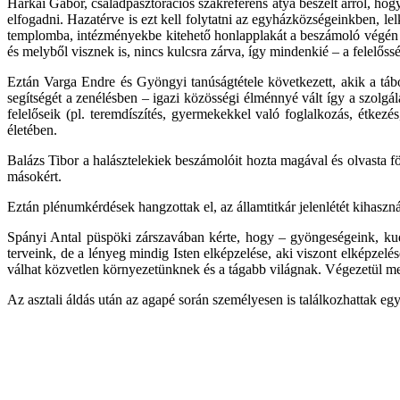
Harkai Gábor, családpasztorációs szakreferens atya beszélt arról, hog
elfogadni. Hazatérve is ezt kell folytatni az egyházközségeinkben, l
templomba, intézményekbe kitehető honlapplakát a beszámoló végén le
és melyből visznek is, nincs kulcsra zárva, így mindenkié – a felelőss
Eztán Varga Endre és Gyöngyi tanúságtétele következett, akik a táb
segítségét a zenélésben – igazi közösségi élménnyé vált így a szolgá
felelőseik (pl. teremdíszítés, gyermekekkel való foglalkozás, étkez
életében.
Balázs Tibor a halásztelekiek beszámolóit hozta magával és olvasta f
másokért.
Eztán plénumkérdések hangzottak el, az államtitkár jelenlétét kihaszn
Spányi Antal püspöki zárszavában kérte, hogy – gyöngeségeink, kud
terveink, de a lényeg mindig Isten elképzelése, aki viszont elképzelés
válhat közvetlen környezetünknek és a tágabb világnak. Végezetül 
Az asztali áldás után az agapé során személyesen is találkozhattak egy