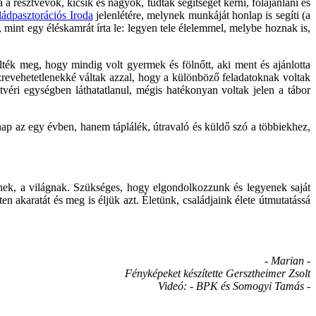
 résztvevők, kicsik és nagyok, tudtak segítséget kérni, fölajánlani és
ládpasztorációs Iroda
jelenlétére, melynek munkáját honlap is segíti (a
int egy éléskamrát írta le: legyen tele élelemmel, melybe hoznak is,
ték meg, hogy mindig volt gyermek és fölnőtt, aki ment és ajánlotta
szrevehetetlenekké váltak azzal, hogy a különböző feladatoknak voltak
tvéri egységben láthatatlanul, mégis hatékonyan voltak jelen a tábor
nap az egy évben, hanem táplálék, útravaló és küldő szó a többiekhez,
nek, a világnak. Szükséges, hogy elgondolkozzunk és legyenek saját
en akaratát és meg is éljük azt. Életünk, családjaink élete útmutatássá
- Marian -
Fényképeket készítette Gersztheimer Zsolt
Videó: - BPK és Somogyi Tamás -