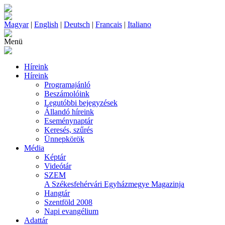
Magyar
|
English
|
Deutsch
|
Francais
|
Italiano
Menü
Híreink
Híreink
Programajánló
Beszámolóink
Legutóbbi bejegyzések
Állandó híreink
Eseménynaptár
Keresés, szűrés
Ünnepkörök
Média
Képtár
Videótár
SZEM
A Székesfehérvári Egyházmegye Magazinja
Hangtár
Szentföld 2008
Napi evangélium
Adattár