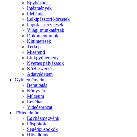
Egyházunk
Intézmények
Plébániák
Lelkipásztori körzetek
Papok, szerzetesek
Világi munkatársak
Dokumentumok
Kitüntetések
Térkép
Miserend
Linkgyűjtemény
Nyertes pályázatok
Közbeszerzés
Adatvédelem
Gyűjteményeink
Bemutatás
Könyvtár
Múzeum
Levéltár
Videósorozat
Történelmünk
Egyházmegyénk
Püspökök
Segédpüspökök
Hitvallóink