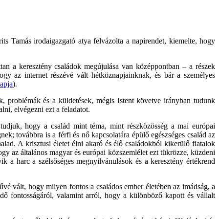
its Tamás irodaigazgató atya felvázolta a napirendet, kiemelte, hogy
tan a keresztény családok megújulása van középpontban – a részek
ogy az internet részévé vált hétköznapjainknak, és bár a személyes
apja
).
k, problémák és a küldetések, mégis Istent követve irányban tudunk
ni, elvégezni ezt a feladatot.
tudjuk, hogy a család mint téma, mint részközösség a mai európai
ek; továbbra is a férfi és nő kapcsolatára épülő egészséges család az
d. A krisztusi életet élni akaró és élő családokból kikerülő fiatalok
ogy az általános magyar és európai közszemlélet ezt tükrözze, küzdeni
yik a harc a szélsőséges megnyilvánulások és a keresztény értékrend
űvé vált, hogy milyen fontos a családos ember életében az imádság, a
 idő fontosságáról, valamint arról, hogy a különböző kapott és vállalt