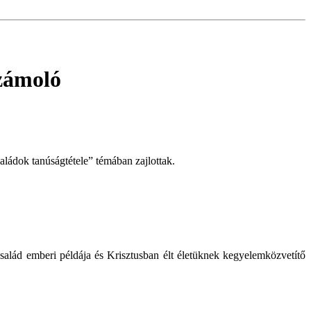
zámoló
ádok tanúságtétele” témában zajlottak.
salád emberi példája és Krisztusban élt életüknek kegyelemközvetítő