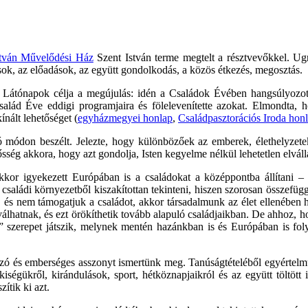
stván Művelődési Ház
Szent István terme megtelt a résztvevőkkel. Ugr
sok, az előadások, az együtt gondolkodás, a közös étkezés, megosztás.
Látónapok célja a megújulás: idén a Családok Évében hangsúlyozot
salád Éve eddigi programjaira és fölelevenítette azokat. Elmondta, h
ínált lehetőséget (
egyházmegyei honlap
,
Családpasztorációs Iroda honl
tó módon beszélt. Jelezte, hogy különbözőek az emberek, élethelyzete
ség akkora, hogy azt gondolja, Isten kegyelme nélkül lehetetlen elvállal
kor igyekezett Európában is a családokat a középpontba állítani – 
saládi környezetből kiszakítottan tekinteni, hiszen szorosan összefüggn
és nem támogatjuk a családot, akkor társadalmunk az élet ellenében hala
lhatnak, és ezt örökíthetik tovább alapuló családjaikban. De ahhoz, h
ó” szerepet játszik, melynek mentén hazánkban is és Európában is fol
ozó és emberséges asszonyt ismertünk meg. Tanúságtételéből egyértelm
kiségükről, kirándulások, sport, hétköznapjaikról és az együtt töltött
ítik ki azt.