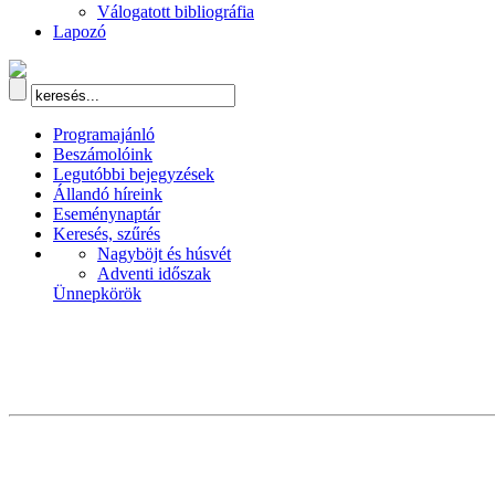
Válogatott bibliográfia
Lapozó
Programajánló
Beszámolóink
Legutóbbi bejegyzések
Állandó híreink
Eseménynaptár
Keresés, szűrés
Nagyböjt és húsvét
Adventi időszak
Ünnepkörök