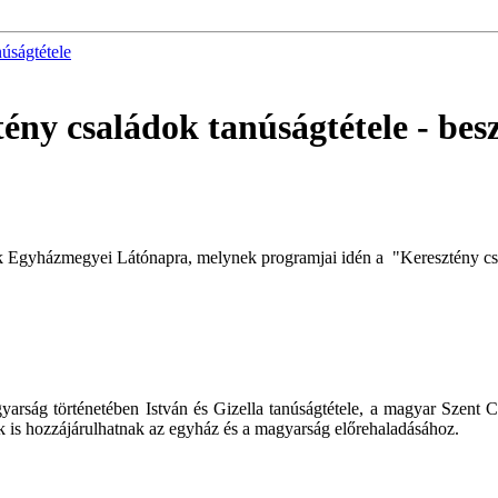
úságtétele
ény családok tanúságtétele
- bes
 Egyházmegyei Látónapra, melynek programjai idén a "Keresztény csal
yarság történetében István és Gizella tanúságtétele, a magyar Szent C
k is hozzájárulhatnak az egyház és a magyarság előrehaladásához.