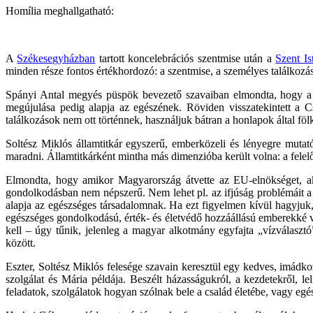
Homília meghallgatható:
A
Székesegyházban
tartott koncelebrációs szentmise után a
Szent I
minden része fontos értékhordozó: a szentmise, a személyes találkozá
Spányi Antal megyés püspök bevezető szavaiban elmondta, hogy a 
megújulása pedig alapja az egészének. Röviden visszatekintett a C
találkozások nem ott történnek, használjuk bátran a honlapok által fölk
Soltész Miklós államtitkár egyszerű, emberközeli és lényegre muta
maradni. Államtitkárként mintha más dimenzióba került volna: a felelős
Elmondta, hogy amikor Magyarország átvette az EU-elnökséget, ak
gondolkodásban nem népszerű. Nem lehet pl. az ifjúság problémáit a c
alapja az egészséges társadalomnak. Ha ezt figyelmen kívül hagyjuk, 
egészséges gondolkodású, érték- és életvédő hozzáállású emberekké vá
kell – úgy tűnik, jelenleg a magyar alkotmány egyfajta „vízválaszt
között.
Eszter, Soltész Miklós felesége szavain keresztül egy kedves, imádk
szolgálat és Mária példája. Beszélt házasságukról, a kezdetekről, lel
feladatok, szolgálatok hogyan szólnak bele a család életébe, vagy egész