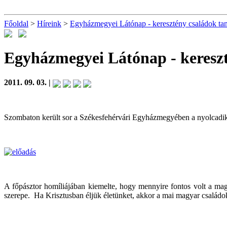
Főoldal
>
Híreink
>
Egyházmegyei Látónap - keresztény családok tan
Egyházmegyei Látónap - kereszt
2011. 09. 03. |
Szombaton került sor a Székesfehérvári Egyházmegyében a nyolcadik
A főpásztor homíliájában kiemelte, hogy mennyire fontos volt a mag
szerepe. Ha Krisztusban éljük életünket, akkor a mai magyar családo