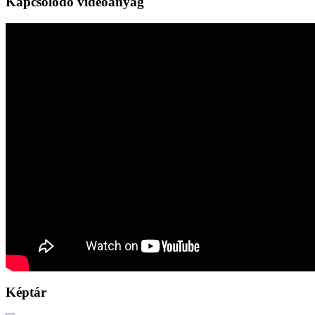
Kapcsolódó videóanyag
Képtár