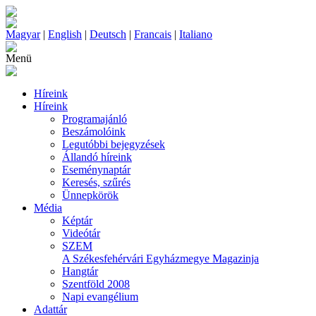
Magyar
|
English
|
Deutsch
|
Francais
|
Italiano
Menü
Híreink
Híreink
Programajánló
Beszámolóink
Legutóbbi bejegyzések
Állandó híreink
Eseménynaptár
Keresés, szűrés
Ünnepkörök
Média
Képtár
Videótár
SZEM
A Székesfehérvári Egyházmegye Magazinja
Hangtár
Szentföld 2008
Napi evangélium
Adattár