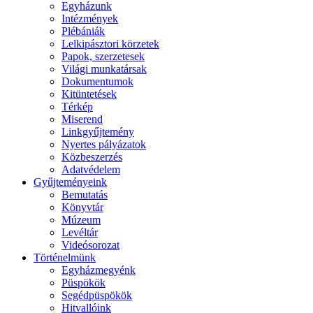
Egyházunk
Intézmények
Plébániák
Lelkipásztori körzetek
Papok, szerzetesek
Világi munkatársak
Dokumentumok
Kitüntetések
Térkép
Miserend
Linkgyűjtemény
Nyertes pályázatok
Közbeszerzés
Adatvédelem
Gyűjteményeink
Bemutatás
Könyvtár
Múzeum
Levéltár
Videósorozat
Történelmünk
Egyházmegyénk
Püspökök
Segédpüspökök
Hitvallóink