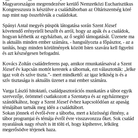
Magyarországon megrendezésre kerülő Nemzetközi Eucharisztikus
Kongresszusra is készülve a családtáborban az Oltáriszentség köré
nap mint nap összehívták a családokat.
Spányi Antal megyés püspök látogatása során Szent József
követendő erényeiről beszélt és arról, hogy az apák és a családok,
hogyan kérhetik az egyházban, az ő segítő támogatását. Üzenete ma
is aktuális minden ember számára, - hangsúlyozta a főpásztor, - az a
tanítás, hogy minden körülmények között Isten szavára kell figyelni
és azt készségesen befogadni.
Kovács Zoltán családreferens pap, amikor rmunkatársaival a Szent
József év kapcsán mottót kerestek a tábornak, ezt választották: „lelke
igaz volt és szíve tiszta.”- mert mindkettő: az igaz lelkiség is és a
szív tisztasága is aktuális üzenet a mai ember számára.
Varga László hitoktató, családpasztorációs munkatárs a tábor egyik
szervezője, örömmel csatlakozott a Szentatya és az egyházmegye
szándékához, hogy a Szent József évhez kapcsolódóan az apaság
témájában tartsák meg idén a családtábort.
Sokan jönnek el évről-évre a táborba, mert a közösségi élmény, a
tábor programjai és témája évről évre visszavonzza őket. Sok család
nyaralásuk nagy részét is itt tölti el, hogy kipihenve, lelkileg
megerősödve térjenek haza.