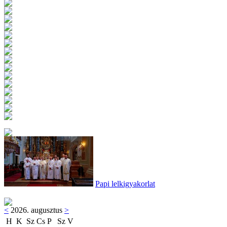
Papi lelkigyakorlat
<
2026. augusztus
>
H
K
Sz
Cs
P
Sz
V