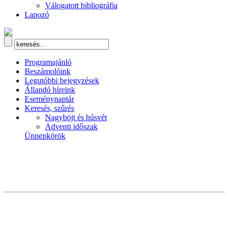
Válogatott bibliográfia
Lapozó
Programajánló
Beszámolóink
Legutóbbi bejegyzések
Állandó híreink
Eseménynaptár
Keresés, szűrés
Nagyböjt és húsvét
Adventi időszak
Ünnepkörök