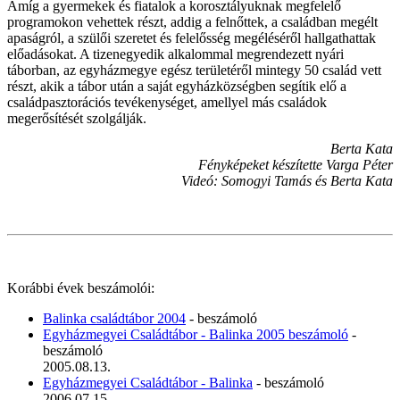
Amíg a gyermekek és fiatalok a korosztályuknak megfelelő
programokon vehettek részt, addig a felnőttek, a családban megélt
apaságról, a szülői szeretet és felelősség megéléséről hallgathattak
előadásokat. A tizenegyedik alkalommal megrendezett nyári
táborban, az egyházmegye egész területéről mintegy 50 család vett
részt, akik a tábor után a saját egyházközségben segítik elő a
családpasztorációs tevékenységet, amellyel más családok
megerősítését szolgálják.
Berta Kata
Fényképeket készítette Varga Péter
Videó: Somogyi Tamás és Berta Kata
Korábbi évek beszámolói:
Balinka családtábor 2004
- beszámoló
Egyházmegyei Családtábor - Balinka 2005 beszámoló
-
beszámoló
2005.08.13.
Egyházmegyei Családtábor - Balinka
- beszámoló
2006.07.15.