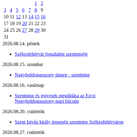
1
2
3
4
5
6
7
8
9
10
11
12
13
14
15
16
17
18
19
20
21
22
23
24
25
26
27
28
29
30
31
2026.08.14. péntek
Székesfehérvár fogadalmi szentmiséje
2026.08.15. szombat
Nagyboldogasszony ünnep - szentmise
2026.08.16. vasárnap
Szentmise és jegyesek megáldása az Ercsi
Nagyboldogasszony-napi búcsún
2026.08.20. csütörtök
Szent István király ünnepén szentmise Székesfehérváron
2026.08.27. csütörtök