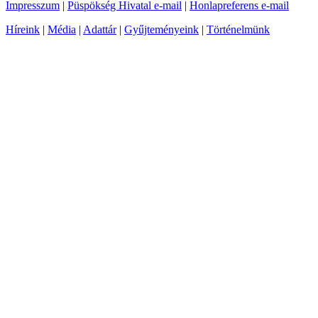
Impresszum
|
Püspökség Hivatal e-mail
|
Honlapreferens e-mail
Híreink
|
Média
|
Adattár
|
Gyűjteményeink
|
Történelmünk