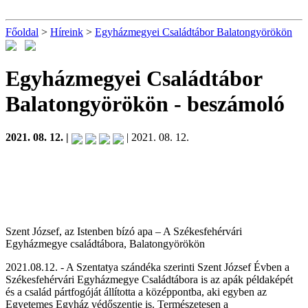
Főoldal
>
Híreink
>
Egyházmegyei Családtábor Balatongyörökön
Egyházmegyei Családtábor
Balatongyörökön
- beszámoló
2021. 08. 12. |
| 2021. 08. 12.
Szent József, az Istenben bízó apa – A Székesfehérvári
Egyházmegye családtábora, Balatongyörökön
2021.08.12. - A Szentatya szándéka szerinti Szent József Évben a
Székesfehérvári Egyházmegye Családtábora is az apák példaképét
és a család pártfogóját állította a középpontba, aki egyben az
Egyetemes Egyház védőszentje is. Természetesen a