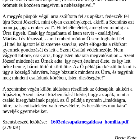
örömeit és közösen megvívni a nehézségeivel.”
A megyés püspök végül arra szólította fel az apákat, fedezzék fel
újra Szent Józsefet, mint olyan eszményképet, akiről a Szentírás azt
mondja, „igaz ember volt”. Hittel élte életét, amelyben mindig az
Úrra figyelt. Csak így fogadhatta el Isten tervét - családjával,
Máriával és Jézussal, - amit emberi módon Ő sem foghatott fel.
„Hittel hallgatott lelkiismerete szavára, ezért elfogadta a rábízott
gyermek gondozását és lett a Szent Család védelmezője. Nem
vágyott többre, csak arra, hogy Isten akarata megvalósuljon... Szent
József mindenét az Úrnak adta, így nyert értelmet élete, és így lett
béke benne, bármi történt körülötte. Az Ő példájára készüljünk mi is
úgy a közelgő húsvétra, hogy bízzunk mindent az Úrra, és tegyünk
meg mindent családunk körében, Isten dicsőségére!”
A szentmise végén külön áldásban részültek az édesapák, akikért a
főpásztor, Szent József közbenjárását kérte, hogy az apák, mint a
család kisegyházának papjai, az Ő példája nyomán „imádságra,
hitre, az istentiszteleten való részvételre, és becsületes munkára”
neveljék gyermekeiket.
Szentsbeszéd letöltése:
1603edesapakmegaldasa_homilia.pdf
(279 kB)
Berta Kata