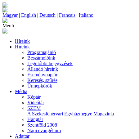
Magyar
|
English
|
Deutsch
|
Francais
|
Italiano
Menü
Híreink
Híreink
Programajánló
Beszámolóink
Legutóbbi bejegyzések
Állandó híreink
Eseménynaptár
Keresés, szűrés
Ünnepkörök
Média
Képtár
Videótár
SZEM
A Székesfehérvári Egyházmegye Magazinja
Hangtár
Szentföld 2008
Napi evangélium
Adattár