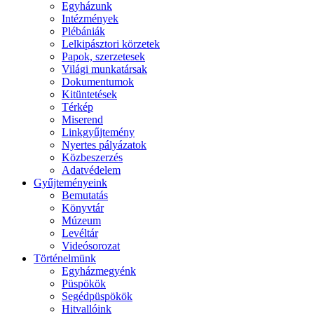
Egyházunk
Intézmények
Plébániák
Lelkipásztori körzetek
Papok, szerzetesek
Világi munkatársak
Dokumentumok
Kitüntetések
Térkép
Miserend
Linkgyűjtemény
Nyertes pályázatok
Közbeszerzés
Adatvédelem
Gyűjteményeink
Bemutatás
Könyvtár
Múzeum
Levéltár
Videósorozat
Történelmünk
Egyházmegyénk
Püspökök
Segédpüspökök
Hitvallóink