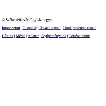
© Székesfehérvári Egyházmegye
Impresszum
|
Püspökség Hivatal e-mail
|
Honlapreferens e-mail
Híreink
|
Média
|
Adattár
|
Gyűjteményeink
|
Történelmünk