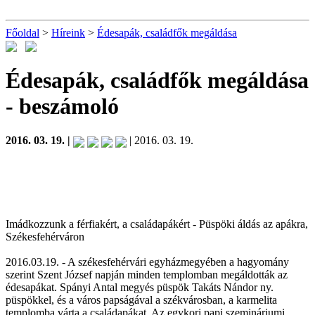
Főoldal
>
Híreink
>
Édesapák, családfők megáldása
Édesapák, családfők megáldása
- beszámoló
2016. 03. 19. |
| 2016. 03. 19.
Imádkozzunk a férfiakért, a családapákért - Püspöki áldás az apákra,
Székesfehérváron
2016.03.19. - A székesfehérvári egyházmegyében a hagyomány
szerint Szent József napján minden templomban megáldották az
édesapákat. Spányi Antal megyés püspök Takáts Nándor ny.
püspökkel, és a város papságával a székvárosban, a karmelita
templomba várta a családapákat. Az egykori papi szemináriumi