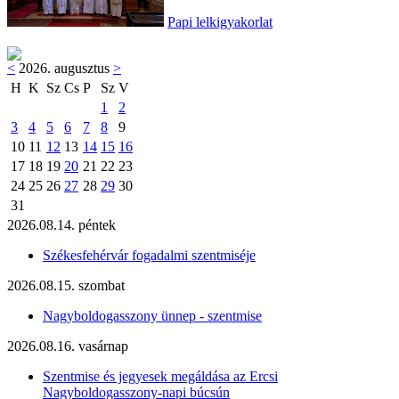
Papi lelkigyakorlat
<
2026. augusztus
>
H
K
Sz
Cs
P
Sz
V
1
2
3
4
5
6
7
8
9
10
11
12
13
14
15
16
17
18
19
20
21
22
23
24
25
26
27
28
29
30
31
2026.08.14. péntek
Székesfehérvár fogadalmi szentmiséje
2026.08.15. szombat
Nagyboldogasszony ünnep - szentmise
2026.08.16. vasárnap
Szentmise és jegyesek megáldása az Ercsi
Nagyboldogasszony-napi búcsún