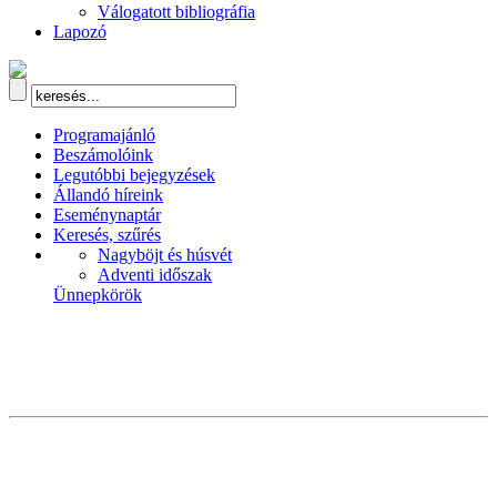
Válogatott bibliográfia
Lapozó
Programajánló
Beszámolóink
Legutóbbi bejegyzések
Állandó híreink
Eseménynaptár
Keresés, szűrés
Nagyböjt és húsvét
Adventi időszak
Ünnepkörök