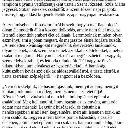
templom ugyanis védőszentjeként tiszteli Szent Józsefet, Szűz Mária
jegyesét. Sokan érkeztek családfők a Szent József-napi püspöki
misére, hogy áldást kérjenek életükre, apai-nagyapai hivatásukra.
A szentmisében a főpásztor arról beszélt, hogy a mai fiatalok elé
olyan életmodellt állít a közgondolkodás, amely nem felel meg az
Istentől elgondolt emberi élet céljának. Lerombolnak minden olyan
eszményt, ami a jóban megtart, és magasztos életfelfogásra buzdít.
„A rendetlen kívánságokat megerősítik életvezetési tanácsadók,
olyan celebek, akik szembe mennek azokkal az értékekkel, amely a
családot megtartja. Hányan lettek már a megfékezhetetlen vágyak,
szenvedélyek rabjai, és lett oda mindenük. Túl nagy az önzés
világunkban, ami elválaszt az igaz értékektől. A hamisság
kultuszában kevés szó esik az áldozatvállalásról, a tiszta életről, a
tiszta szerelem szépségéről.” - hangzott el a beszédben.
„Ne méricskéljünk, ne hasonlítgassunk, mennyit adtam, mennyit
kaptam, mit mutat a mérleg, mert ez nem a szeretet útja!
Követeléssel, elvárásokkal nem lehet boldog életet építeni a
családban! Meg kell tanulni, hogy igazán az az enyém, amit oda
adtam már másnak! Legyünk hűségesek, és építsünk a
nehézségekben is az Isten kegyelmére, mert aki Istenben bízik, az
nem csalódik. Legyen a férfi biztos pont a házastárs, a család
életében, akire lehet építeni nem csak ma, hanem mindhalálig, akire
építve lehet családot alapítani, és közösen megélni a családi élet