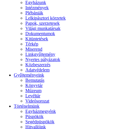
Egyházunk
Intézmények
Plébániák
Lelkipásztori körzetek
Papok, szerzetesek
Világi munkatársak
Dokumentumok
Kitüntetések
Térkép
Miserend
Linkgyűjtemény
Nyertes pályázatok
Közbeszerzés
Adatvédelem
Gyűjteményeink
Bemutatás
Könyvtár
Múzeum
Levéltár
Videósorozat
Történelmünk
Egyházmegyénk
Püspökök
Segédpüspökök
Hitvallóink