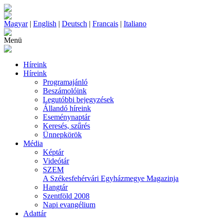
Magyar
|
English
|
Deutsch
|
Francais
|
Italiano
Menü
Híreink
Híreink
Programajánló
Beszámolóink
Legutóbbi bejegyzések
Állandó híreink
Eseménynaptár
Keresés, szűrés
Ünnepkörök
Média
Képtár
Videótár
SZEM
A Székesfehérvári Egyházmegye Magazinja
Hangtár
Szentföld 2008
Napi evangélium
Adattár