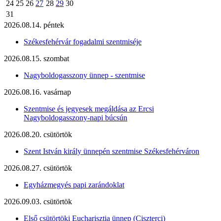
24
25
26
27
28
29
30
31
2026.08.14. péntek
Székesfehérvár fogadalmi szentmiséje
2026.08.15. szombat
Nagyboldogasszony ünnep - szentmise
2026.08.16. vasárnap
Szentmise és jegyesek megáldása az Ercsi
Nagyboldogasszony-napi búcsún
2026.08.20. csütörtök
Szent István király ünnepén szentmise Székesfehérváron
2026.08.27. csütörtök
Egyházmegyés papi zarándoklat
2026.09.03. csütörtök
Első csütörtöki Eucharisztia ünnep (Ciszterci)