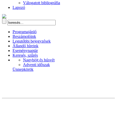
Válogatott bibliográfia
Lapozó
Programajánló
Beszámolóink
Legutóbbi bejegyzések
Állandó híreink
Eseménynaptár
Keresés, szűrés
Nagyböjt és húsvét
Adventi időszak
Ünnepkörök