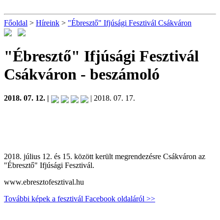
Főoldal
>
Híreink
>
"Ébresztő" Ifjúsági Fesztivál Csákváron
"Ébresztő" Ifjúsági Fesztivál
Csákváron
- beszámoló
2018. 07. 12. |
| 2018. 07. 17.
2018. július 12. és 15. között került megrendezésre Csákváron az
"Ébresztő" Ifjúsági Fesztivál.
www.ebresztofesztival.hu
További képek a fesztivál Facebook oldaláról >>