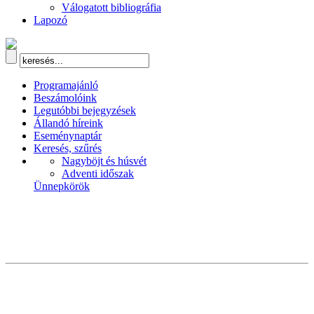
Válogatott bibliográfia
Lapozó
Programajánló
Beszámolóink
Legutóbbi bejegyzések
Állandó híreink
Eseménynaptár
Keresés, szűrés
Nagyböjt és húsvét
Adventi időszak
Ünnepkörök