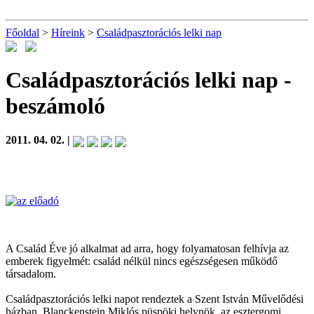
Főoldal
>
Híreink
>
Családpasztorációs lelki nap
Családpasztorációs lelki nap
-
beszámoló
2011. 04. 02. |
A Család Éve jó alkalmat ad arra, hogy folyamatosan felhívja az
emberek figyelmét: család nélkül nincs egészségesen működő
társadalom.
Családpasztorációs lelki napot rendeztek a Szent István Művelődési
házban. Blanckenstein Miklós püspöki helynök, az esztergomi