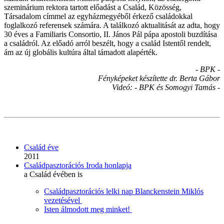
szeminárium rektora tartott előadást a Család, Közösség,
Társadalom címmel az egyházmegyéből érkező családokkal
foglalkozó referensek számára. A találkozó aktualitását az adta, hogy
30 éves a Familiaris Consortio, II. János Pál pápa apostoli buzdítása
a családról. Az előadó arról beszélt, hogy a család Istentől rendelt,
ám az új globális kultúra által támadott alapérték.
- BPK -
Fényképeket készítette dr. Berta Gábor
Videó: - BPK és Somogyi Tamás -
Család éve
2011
Családpasztorációs Iroda honlapja
a Család évében is
Családpasztorációs lelki nap Blanckenstein Miklós
vezetésével
Isten álmodott meg minket!