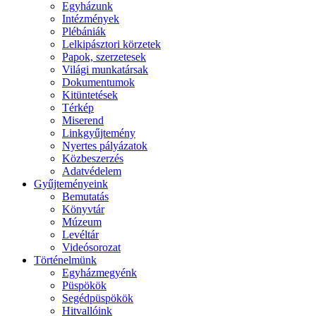
Egyházunk
Intézmények
Plébániák
Lelkipásztori körzetek
Papok, szerzetesek
Világi munkatársak
Dokumentumok
Kitüntetések
Térkép
Miserend
Linkgyűjtemény
Nyertes pályázatok
Közbeszerzés
Adatvédelem
Gyűjteményeink
Bemutatás
Könyvtár
Múzeum
Levéltár
Videósorozat
Történelmünk
Egyházmegyénk
Püspökök
Segédpüspökök
Hitvallóink