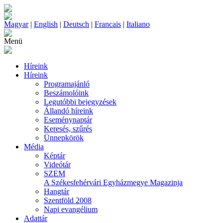
Magyar
|
English
|
Deutsch
|
Francais
|
Italiano
Menü
Híreink
Híreink
Programajánló
Beszámolóink
Legutóbbi bejegyzések
Állandó híreink
Eseménynaptár
Keresés, szűrés
Ünnepkörök
Média
Képtár
Videótár
SZEM
A Székesfehérvári Egyházmegye Magazinja
Hangtár
Szentföld 2008
Napi evangélium
Adattár