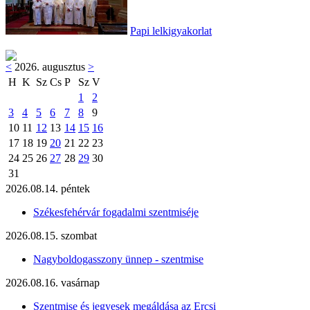
Papi lelkigyakorlat
<
2026. augusztus
>
H
K
Sz
Cs
P
Sz
V
1
2
3
4
5
6
7
8
9
10
11
12
13
14
15
16
17
18
19
20
21
22
23
24
25
26
27
28
29
30
31
2026.08.14. péntek
Székesfehérvár fogadalmi szentmiséje
2026.08.15. szombat
Nagyboldogasszony ünnep - szentmise
2026.08.16. vasárnap
Szentmise és jegyesek megáldása az Ercsi