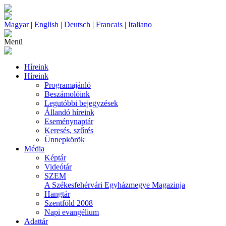
Magyar
|
English
|
Deutsch
|
Francais
|
Italiano
Menü
Híreink
Híreink
Programajánló
Beszámolóink
Legutóbbi bejegyzések
Állandó híreink
Eseménynaptár
Keresés, szűrés
Ünnepkörök
Média
Képtár
Videótár
SZEM
A Székesfehérvári Egyházmegye Magazinja
Hangtár
Szentföld 2008
Napi evangélium
Adattár