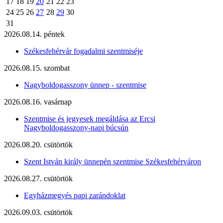
17
18
19
20
21
22
23
24
25
26
27
28
29
30
31
2026.08.14. péntek
Székesfehérvár fogadalmi szentmiséje
2026.08.15. szombat
Nagyboldogasszony ünnep - szentmise
2026.08.16. vasárnap
Szentmise és jegyesek megáldása az Ercsi
Nagyboldogasszony-napi búcsún
2026.08.20. csütörtök
Szent István király ünnepén szentmise Székesfehérváron
2026.08.27. csütörtök
Egyházmegyés papi zarándoklat
2026.09.03. csütörtök