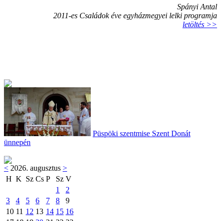
Spányi Antal
2011-es Családok éve egyházmegyei lelki programja
letöltés >>
Püspöki szentmise Szent Donát
ünnepén
<
2026. augusztus
>
H
K
Sz
Cs
P
Sz
V
1
2
3
4
5
6
7
8
9
10
11
12
13
14
15
16