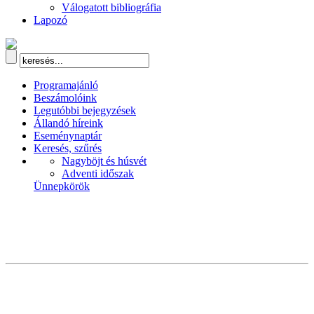
Válogatott bibliográfia
Lapozó
Programajánló
Beszámolóink
Legutóbbi bejegyzések
Állandó híreink
Eseménynaptár
Keresés, szűrés
Nagyböjt és húsvét
Adventi időszak
Ünnepkörök