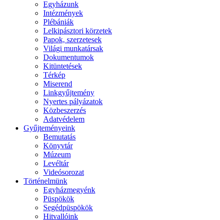
Egyházunk
Intézmények
Plébániák
Lelkipásztori körzetek
Papok, szerzetesek
Világi munkatársak
Dokumentumok
Kitüntetések
Térkép
Miserend
Linkgyűjtemény
Nyertes pályázatok
Közbeszerzés
Adatvédelem
Gyűjteményeink
Bemutatás
Könyvtár
Múzeum
Levéltár
Videósorozat
Történelmünk
Egyházmegyénk
Püspökök
Segédpüspökök
Hitvallóink