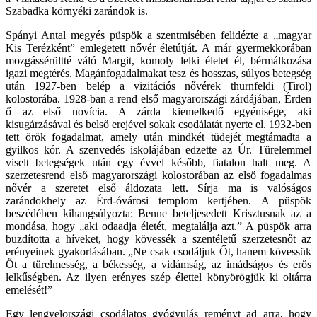
Szabadka környéki zarándok is.
Spányi Antal megyés püspök a szentmisében felidézte a „magyar
Kis Terézként” emlegetett nővér életútját. A már gyermekkorában
mozgássérültté váló Margit, komoly lelki életet él, bérmálkozása
igazi megtérés. Magánfogadalmakat tesz és hosszas, súlyos betegség
után 1927-ben belép a vizitációs nővérek thurnfeldi (Tirol)
kolostorába. 1928-ban a rend első magyarországi zárdájában, Érden
ő az első novícia. A zárda kiemelkedő egyénisége, aki
kisugárzásával és belső erejével sokak csodálatát nyerte el. 1932-ben
tett örök fogadalmat, amely után mindkét tüdejét megtámadta a
gyilkos kór. A szenvedés iskolájában edzette az Úr. Türelemmel
viselt betegségek után egy évvel később, fiatalon halt meg. A
szerzetesrend első magyarországi kolostorában az első fogadalmas
nővér a szeretet első áldozata lett. Sírja ma is valóságos
zarándokhely az Érd-óvárosi templom kertjében. A püspök
beszédében kihangsúlyozta: Benne beteljesedett Krisztusnak az a
mondása, hogy „aki odaadja életét, megtalálja azt.” A püspök arra
buzdította a híveket, hogy kövessék a szentéletű szerzetesnőt az
erényeinek gyakorlásában. „Ne csak csodáljuk Őt, hanem kövessük
Őt a türelmesség, a békesség, a vidámság, az imádságos és erős
lelkűségben. Az ilyen erényes szép élettel könyörögjük ki oltárra
emelését!”
Egy lengyelországi csodálatos gyógyulás reményt ad arra, hogy