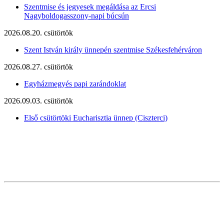
Szentmise és jegyesek megáldása az Ercsi
Nagyboldogasszony-napi búcsún
2026.08.20. csütörtök
Szent István király ünnepén szentmise Székesfehérváron
2026.08.27. csütörtök
Egyházmegyés papi zarándoklat
2026.09.03. csütörtök
Első csütörtöki Eucharisztia ünnep (Ciszterci)