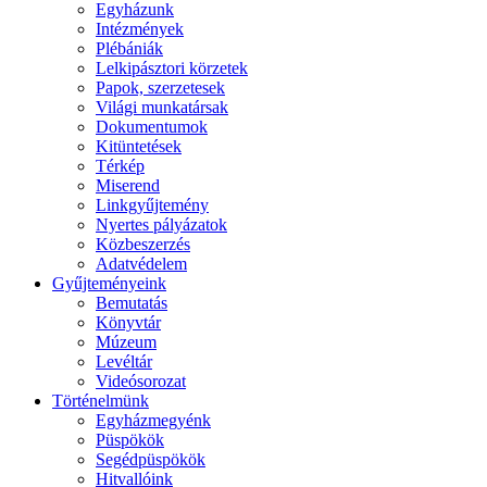
Egyházunk
Intézmények
Plébániák
Lelkipásztori körzetek
Papok, szerzetesek
Világi munkatársak
Dokumentumok
Kitüntetések
Térkép
Miserend
Linkgyűjtemény
Nyertes pályázatok
Közbeszerzés
Adatvédelem
Gyűjteményeink
Bemutatás
Könyvtár
Múzeum
Levéltár
Videósorozat
Történelmünk
Egyházmegyénk
Püspökök
Segédpüspökök
Hitvallóink