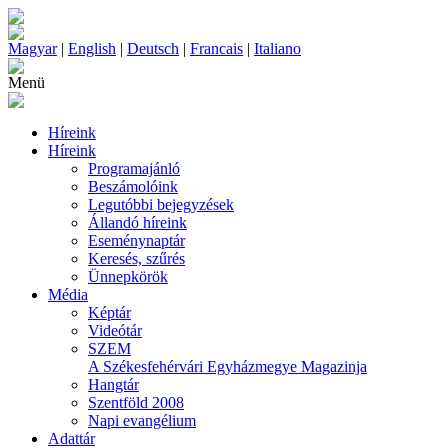
Magyar
|
English
|
Deutsch
|
Francais
|
Italiano
Menü
Híreink
Híreink
Programajánló
Beszámolóink
Legutóbbi bejegyzések
Állandó híreink
Eseménynaptár
Keresés, szűrés
Ünnepkörök
Média
Képtár
Videótár
SZEM
A Székesfehérvári Egyházmegye Magazinja
Hangtár
Szentföld 2008
Napi evangélium
Adattár