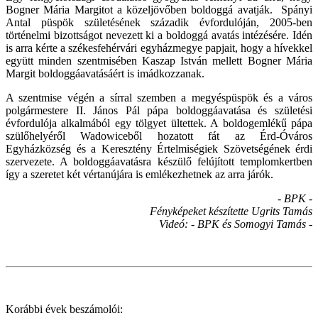
Bogner Mária Margitot a közeljövőben boldoggá avatják. Spányi
Antal püspök születésének századik évfordulóján, 2005-ben
történelmi bizottságot nevezett ki a boldoggá avatás intézésére. Idén
is arra kérte a székesfehérvári egyházmegye papjait, hogy a hívekkel
együtt minden szentmisében Kaszap István mellett Bogner Mária
Margit boldoggáavatásáért is imádkozzanak.
A szentmise végén a sírral szemben a megyéspüspök és a város
polgármestere II. János Pál pápa boldoggáavatása és születési
évfordulója alkalmából egy tölgyet ültettek. A boldogemlékű pápa
szülőhelyéről Wadowiceből hozatott fát az Érd-Óváros
Egyházközség és a Keresztény Értelmiségiek Szövetségének érdi
szervezete. A boldoggáavatásra készülő felújított templomkertben
így a szeretet két vértanújára is emlékezhetnek az arra járók.
- BPK -
Fényképeket készítette Ugrits Tamás
Videó: - BPK és Somogyi Tamás -
Korábbi évek beszámolói: