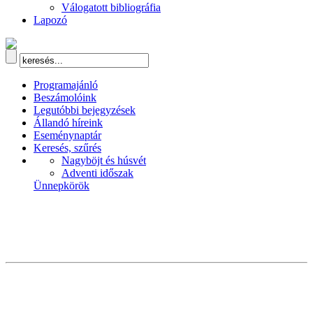
Válogatott bibliográfia
Lapozó
Programajánló
Beszámolóink
Legutóbbi bejegyzések
Állandó híreink
Eseménynaptár
Keresés, szűrés
Nagyböjt és húsvét
Adventi időszak
Ünnepkörök