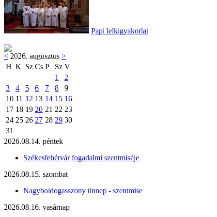
Papi lelkigyakorlat
<
2026. augusztus
>
H
K
Sz
Cs
P
Sz
V
1
2
3
4
5
6
7
8
9
10
11
12
13
14
15
16
17
18
19
20
21
22
23
24
25
26
27
28
29
30
31
2026.08.14. péntek
Székesfehérvár fogadalmi szentmiséje
2026.08.15. szombat
Nagyboldogasszony ünnep - szentmise
2026.08.16. vasárnap