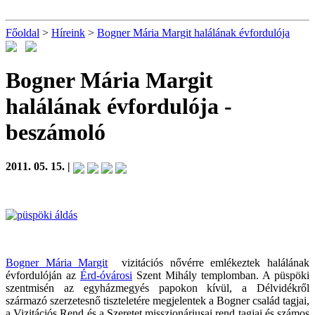
Főoldal
>
Híreink
>
Bogner Mária Margit halálának évfordulója
Bogner Mária Margit
halálának évfordulója
-
beszámoló
2011. 05. 15. |
Bogner Mária Margit
vizitációs nővérre emlékeztek halálának
évfordulóján az
Érd-óvárosi
Szent Mihály templomban. A püspöki
szentmisén az egyházmegyés papokon kívül, a Délvidékről
származó szerzetesnő tiszteletére megjelentek a Bogner család tagjai,
a Vizitációs Rend és a Szeretet misszionáriusai rend tagjai és számos