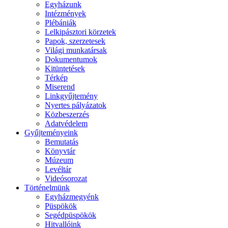
Egyházunk
Intézmények
Plébániák
Lelkipásztori körzetek
Papok, szerzetesek
Világi munkatársak
Dokumentumok
Kitüntetések
Térkép
Miserend
Linkgyűjtemény
Nyertes pályázatok
Közbeszerzés
Adatvédelem
Gyűjteményeink
Bemutatás
Könyvtár
Múzeum
Levéltár
Videósorozat
Történelmünk
Egyházmegyénk
Püspökök
Segédpüspökök
Hitvallóink