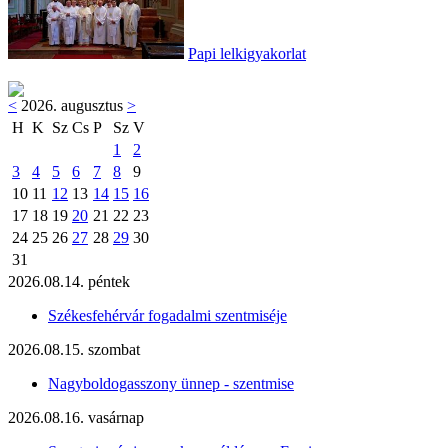
Papi lelkigyakorlat
<
2026. augusztus
>
H
K
Sz
Cs
P
Sz
V
1
2
3
4
5
6
7
8
9
10
11
12
13
14
15
16
17
18
19
20
21
22
23
24
25
26
27
28
29
30
31
2026.08.14. péntek
Székesfehérvár fogadalmi szentmiséje
2026.08.15. szombat
Nagyboldogasszony ünnep - szentmise
2026.08.16. vasárnap