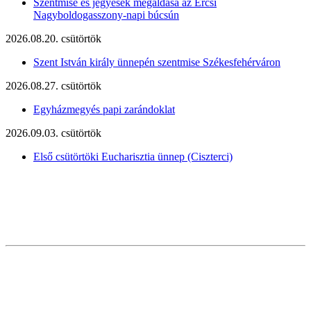
Szentmise és jegyesek megáldása az Ercsi
Nagyboldogasszony-napi búcsún
2026.08.20. csütörtök
Szent István király ünnepén szentmise Székesfehérváron
2026.08.27. csütörtök
Egyházmegyés papi zarándoklat
2026.09.03. csütörtök
Első csütörtöki Eucharisztia ünnep (Ciszterci)