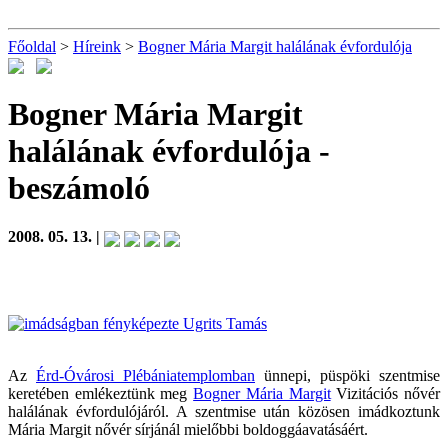
Főoldal
>
Híreink
>
Bogner Mária Margit halálának évfordulója
Bogner Mária Margit
halálának évfordulója
-
beszámoló
2008. 05. 13. |
Az
Érd-Óvárosi Plébániatemplomban
ünnepi, püspöki szentmise
keretében emlékeztünk meg
Bogner Mária Margit
Vizitációs nővér
halálának évfordulójáról. A szentmise után közösen imádkoztunk
Mária Margit nővér sírjánál mielőbbi boldoggáavatásáért.