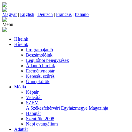
Magyar
|
English
|
Deutsch
|
Francais
|
Italiano
Menü
Híreink
Híreink
Programajánló
Beszámolóink
Legutóbbi bejegyzések
Állandó híreink
Eseménynaptár
Keresés, szűrés
Ünnepkörök
Média
Képtár
Videótár
SZEM
A Székesfehérvári Egyházmegye Magazinja
Hangtár
Szentföld 2008
Napi evangélium
Adattár