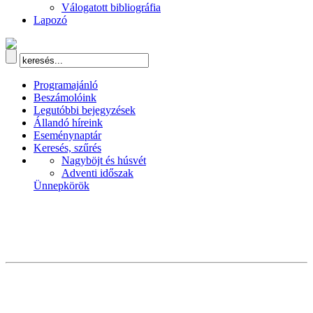
Válogatott bibliográfia
Lapozó
Programajánló
Beszámolóink
Legutóbbi bejegyzések
Állandó híreink
Eseménynaptár
Keresés, szűrés
Nagyböjt és húsvét
Adventi időszak
Ünnepkörök