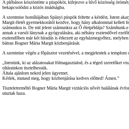
A plébános köszöntötte a püspököt, kifejezve a hívő közösség örömét,
bekapcsolódni a közös imádságba.
A szentmise homíliájában Spányi püspök feltette a kérdést, Istent aka
Margit életét gyermekkorától kezdve, hogy hány alkalommal kellett felad
számunkra is. De mit jelent számunkra az Ő életpéldája? Számítunk-e kö
annak a varsói lánynak a gyógyulására, aki néhány esztendővel ezelőtt
esztendőben már két híradás is érkezett az egyházmegyéhez, melyben i
bátran Bogner Mária Margit közbenjárását.
A szentmise végén a főpásztor vezetésével, a megjelentek a templom 
„Istenünk, ki az alázatosakat fölmagasztalod, és a téged szeretőket vi
oltárainkon tisztelhessük.
Általa ajánlom neked jelen ügyemet.
Kérlek, mutasd meg, hogy közbenjárása kedves előtted! Ámen.”
Tiszteletreméltó Bogner Mária Margit vizitációs nővér halálának évfor
utaztak haza.