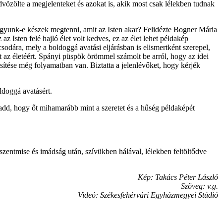
vözölte a megjelenteket és azokat is, akik most csak lélekben tudnak
vagyunk-e készek megtenni, amit az Isten akar? Felidézte Bogner Mária
z Isten felé hajló élet volt kedves, ez az élet lehet példakép
sodára, mely a boldoggá avatási eljárásban is elismertként szerepel,
t az életéért. Spányi püspök örömmel számolt be arról, hogy az idei
ítése még folyamatban van. Biztatta a jelenlévőket, hogy kérjék
ldoggá avatásért.
s add, hogy őt mihamarább mint a szeretet és a hűség példaképét
szentmise és imádság után, szívükben hálával, lélekben feltöltődve
Kép: Takács Péter László
Szöveg: v.g.
Videó: Székesfehérvári Egyházmegyei Stúdió