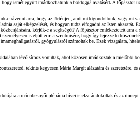
 hogy ismét együtt imádkozhatunk a boldoggá avatásért. A főpásztor üd
rjuk-e rávenni arra, hogy az történjen, amit mi kigondoltunk, vagy mi 
nia saját elképzelését, és hogyan tudta elfogadni az Isten akaratát. Ez a
zbenjárására, kérjük-e a segítségét? A főpásztor emlékeztetett arra a c
 személyesen is eljött erre a szentmisére, hogy így fejezze ki köszöneté
mameghallgatásról, gyógyulásról számoltak be. Ezek vizsgálata, hiteles
oldalában lévő sírhoz vonultak, ahol közösen imádkoztak a mielőbbi bo
szontszereted, tekints kegyesen Mária Margit alázatára és szeretetére, é
dulójára a máriabesnyői plébánia hívei is elzarándokoltak és az ünnepi 