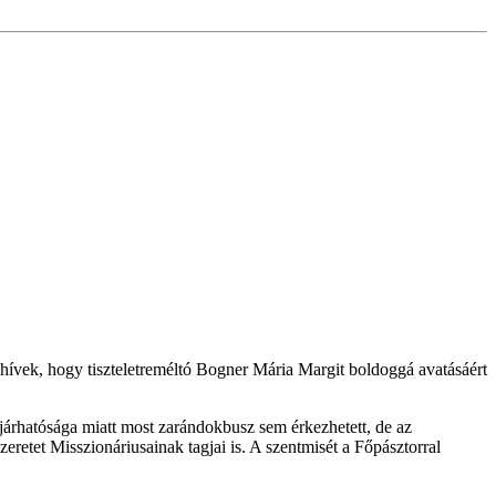
hívek, hogy tiszteletreméltó Bogner Mária Margit boldoggá avatásáért
átjárhatósága miatt most zarándokbusz sem érkezhetett, de az
eretet Misszionáriusainak tagjai is. A szentmisét a Főpásztorral