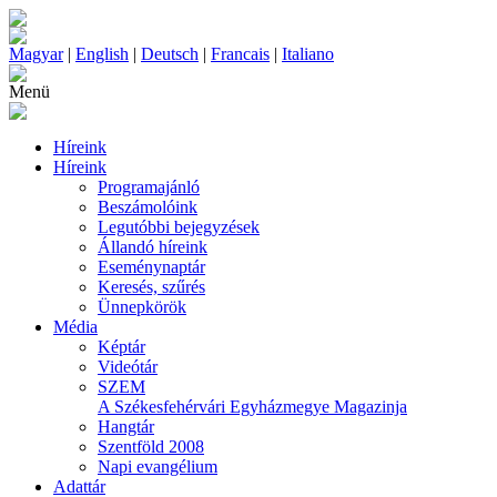
Magyar
|
English
|
Deutsch
|
Francais
|
Italiano
Menü
Híreink
Híreink
Programajánló
Beszámolóink
Legutóbbi bejegyzések
Állandó híreink
Eseménynaptár
Keresés, szűrés
Ünnepkörök
Média
Képtár
Videótár
SZEM
A Székesfehérvári Egyházmegye Magazinja
Hangtár
Szentföld 2008
Napi evangélium
Adattár