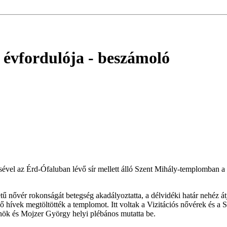
 évfordulója
- beszámoló
vel az Érd-Ófaluban lévő sír mellett álló Szent Mihály-templomban a 
letű nővér rokonságát betegség akadályoztatta, a délvidéki határ nehéz 
hívek megtöltötték a templomot. Itt voltak a Vizitációs nővérek és a Sz
ynök és Mojzer György helyi plébános mutatta be.