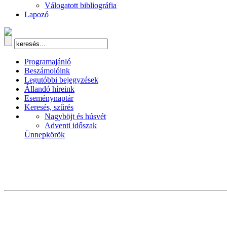
Válogatott bibliográfia
Lapozó
Programajánló
Beszámolóink
Legutóbbi bejegyzések
Állandó híreink
Eseménynaptár
Keresés, szűrés
Nagyböjt és húsvét
Adventi időszak
Ünnepkörök