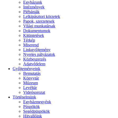
Egyházunk
Intézmények
Plébániák
Lelkipásztori körzetek
Papok, szerzetesek
Világi munkatársak
Dokumentumok
Kitüntetések
Térkép
Miserend
Linkgyűjtemény
Nyertes pályázatok
Közbeszerzés
Adatvédelem
Gyűjteményeink
Bemutatás
Könyvtár
Múzeum
Levéltár
Videósorozat
Történelmünk
Egyházmegyénk
Püspökök
Segédpüspökök
Hitvallóink