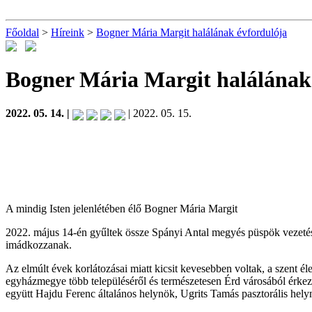
Főoldal
>
Híreink
>
Bogner Mária Margit halálának évfordulója
Bogner Mária Margit halálának
2022. 05. 14. |
| 2022. 05. 15.
A mindig Isten jelenlétében élő Bogner Mária Margit
2022. május 14-én gyűltek össze Spányi Antal megyés püspök vezetésé
imádkozzanak.
Az elmúlt évek korlátozásai miatt kicsit kevesebben voltak, a szent é
egyházmegye több településéről és természetesen Érd városából érkező 
együtt Hajdu Ferenc általános helynök, Ugrits Tamás pasztorális hel