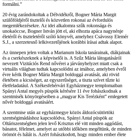
formálni.”
20 évig zarándokoltak a Délvidékről, Bogner Mária Margit
szülőföldjéről tisztelői és közvetlen rokonai az évfordulós
megemlékezésekre. Az idei alkalomra szűk rokonsága és
unokaöccse, Bogner István jött el, aki elhozta apáca nagynénje
életéről és tiszteletéről szóló könyvét, amelyhez Csávossy Elemér
S.J., a szerzetesnő lelkivezetőjének korábbi írásai adtak alapot.
Az ünnepen jelen voltak a Marianum Iskola tanárainak, diákjainak
és a cserkészeknek a képviselői is. A Szűz Mária látogatásáról
nevezett Vizitációs Rend nővérei a járványhelyzet miatt csak a
virtuális világban tudtak kapcsolódni az imához, amelyben évről
évre kérik Bogner Mária Margit boldoggá avatását, aki rövid
életében a kicsiséget, az egyszerűséget, a tiszta szívet tűzte ki
életfeladatául. A Székesfehérvári Egyházmegye templomaiban
Spányi Antal megyés püspök kérésére 11 éve fohászkodnak a
szentmisék könyörgéseiben a „magyar Kis Terézként” emlegetett
nővér boldoggá avatásáért.
A szentmise után az egyházmegye közös áldozócsütörtöki
szentségimádáshoz kapcsolódva, Spányi Antal püspök az
Oltáriszentségben jelen levő Krisztus elé vitt minden aggódást,
bánatot, félelmet, amelyet az utóbbi időkben megéltünk, de minden
örömöt és hálát is. Azért fohászkodott, hogy minden ember élete