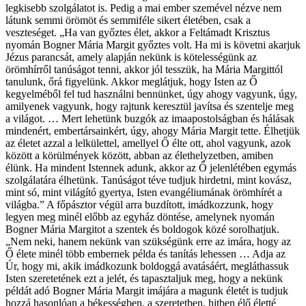
legkisebb szolgálatot is. Pedig a mai ember szemével nézve nem
látunk semmi örömöt és semmiféle sikert életében, csak a
veszteséget. „Ha van győztes élet, akkor a Feltámadt Krisztus
nyomán Bogner Mária Margit győztes volt. Ha mi is követni akarjuk
Jézus parancsát, amely alapján nekünk is kötelességünk az
örömhírről tanúságot tenni, akkor jól tesszük, ha Mária Margittól
tanulunk, őrá figyelünk. Akkor meglátjuk, hogy Isten az Ő
kegyelméből fel tud használni bennünket, úgy ahogy vagyunk, úgy,
amilyenek vagyunk, hogy rajtunk keresztül javítsa és szentelje meg
a világot. … Mert lehetünk buzgók az imaapostolságban és hálásak
mindenért, embertársainkért, úgy, ahogy Mária Margit tette. Élhetjük
az életet azzal a lelkülettel, amellyel Ő élte ott, ahol vagyunk, azok
között a körülmények között, abban az élethelyzetben, amiben
élünk. Ha mindent Istennek adunk, akkor az Ő jelenlétében egymás
szolgálatára élhetünk. Tanúságot téve tudjuk hirdetni, mint kovász,
mint só, mint világító gyertya, Isten evangéliumának örömhírét a
világba.” A főpásztor végül arra buzdított, imádkozzunk, hogy
legyen meg minél előbb az egyház döntése, amelynek nyomán
Bogner Mária Margitot a szentek és boldogok közé sorolhatjuk.
„Nem neki, hanem nekünk van szükségünk erre az imára, hogy az
Ő élete minél több embernek példa és tanítás lehessen … Adja az
Úr, hogy mi, akik imádkozunk boldoggá avatásáért, megláthassuk
Isten szeretetének ezt a jelét, és tapasztaljuk meg, hogy a nekünk
példát adó Bogner Mária Margit imájára a magunk életét is tudjuk
hozzá hasonlóan a békességben, a szeretetben, hitben élő életté