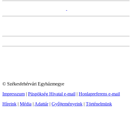
© Székesfehérvári Egyházmegye
Impresszum
|
Püspökség Hivatal e-mail
|
Honlapreferens e-mail
Híreink
|
Média
|
Adattár
|
Gyűjteményeink
|
Történelmünk