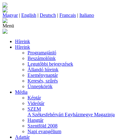
Magyar
|
English
|
Deutsch
|
Francais
|
Italiano
Menü
Híreink
Híreink
Programajánló
Beszámolóink
Legutóbbi bejegyzések
Állandó híreink
Eseménynaptár
Keresés, szűrés
Ünnepkörök
Média
Képtár
Videótár
SZEM
A Székesfehérvári Egyházmegye Magazinja
Hangtár
Szentföld 2008
Napi evangélium
Adattár