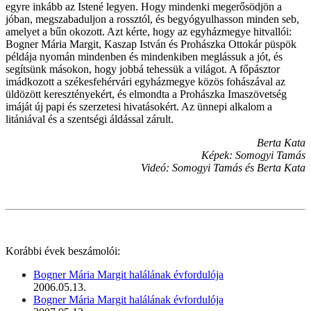
egyre inkább az Istené legyen. Hogy mindenki megerősödjön a
jóban, megszabaduljon a rossztól, és begyógyulhasson minden seb,
amelyet a bűn okozott. Azt kérte, hogy az egyházmegye hitvallói:
Bogner Mária Margit, Kaszap István és Prohászka Ottokár püspök
példája nyomán mindenben és mindenkiben meglássuk a jót, és
segítsünk másokon, hogy jobbá tehessük a világot. A főpásztor
imádkozott a székesfehérvári egyházmegye közös fohászával az
üldözött keresztényekért, és elmondta a Prohászka Imaszövetség
imáját új papi és szerzetesi hivatásokért. Az ünnepi alkalom a
litániával és a szentségi áldással zárult.
Berta Kata
Képek: Somogyi Tamás
Videó: Somogyi Tamás és Berta Kata
Korábbi évek beszámolói:
Bogner Mária Margit halálának évfordulója
2006.05.13.
Bogner Mária Margit halálának évfordulója