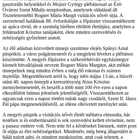
pasztorális helynökkel és Mojzer György plébánossal az Érd-
Óvárosi Szent Mihály-templomban, amelynek oldalánál áll
Tiszteletreméltó Bogner Mária Margit vizitációs nővér sírja. A
szerzetesnő halálának 88. évfordulóján a főpásztor visszaemlékezett
az apáca rövid, de a szentség hírében eltöltött életútjára, amelyben a
feltámadott Krisztus tanújaként, élete minden szenvedésén és
nehézségén győzelmet aratott.
Az élő adásban közvetített ünnepi szentmise elején Spányi Antal
püspököt, a város polgármesterét és a megjelent híveket a plébános
köszöntötte. A megyés főpásztor a székesfehérvári egyházmegye
kiemelt hitvallójának nevezte Bogner Mária Margitot, akit méltán
ünnepelnek meg minden évben a még élő rokonai és számos
tisztelője. Megemlékezett arról is, hogy idén május 13-án, a húsvét
utáni 40. napon ünnepli a kereszténység Jézus Krisztus
mennybemenetelét, és beszélt a több mint 100 éve ezen a napon
elkezdődött fatimai jelenések jelentőségéről. Visszaemlékezett az
ugyancsak ezen a napon történt másik nagy csodáról, Szent II. János
Pál pápa megmeneküléséről, az ellene elkövetett merénylet után.
A megyés püspök a vizitációs nővér életét méltatva elmondta, bár
testében is és embertársaitól is sok szenvedést kellett elviselnie, nem
a panasz embere volt. Nem tette fel a kérdéseket Istennek, miért pont
őt sújtja az élet nehézségekkel. Mindenért, még beteg állapotáért is
hálát tudott adni, és mindent megköszönt, amit csak tehetett, a