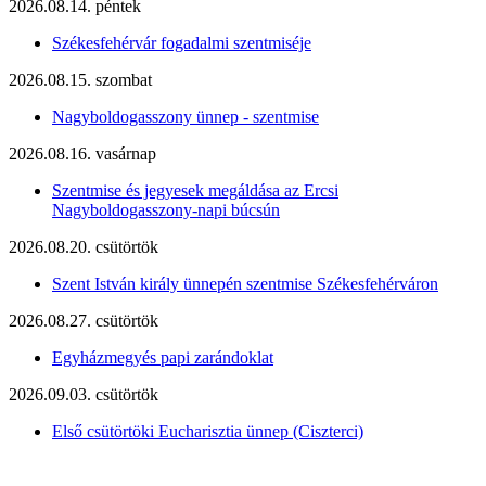
2026.08.14. péntek
Székesfehérvár fogadalmi szentmiséje
2026.08.15. szombat
Nagyboldogasszony ünnep - szentmise
2026.08.16. vasárnap
Szentmise és jegyesek megáldása az Ercsi
Nagyboldogasszony-napi búcsún
2026.08.20. csütörtök
Szent István király ünnepén szentmise Székesfehérváron
2026.08.27. csütörtök
Egyházmegyés papi zarándoklat
2026.09.03. csütörtök
Első csütörtöki Eucharisztia ünnep (Ciszterci)