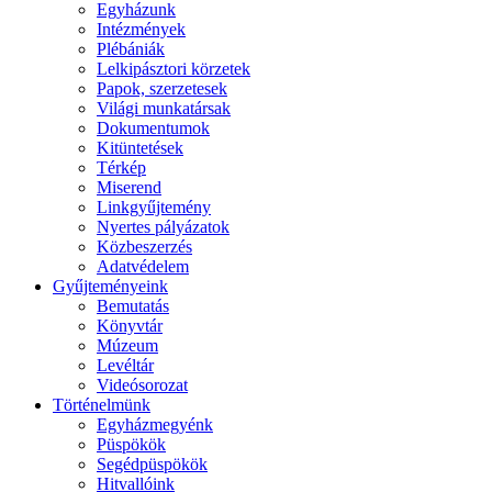
Egyházunk
Intézmények
Plébániák
Lelkipásztori körzetek
Papok, szerzetesek
Világi munkatársak
Dokumentumok
Kitüntetések
Térkép
Miserend
Linkgyűjtemény
Nyertes pályázatok
Közbeszerzés
Adatvédelem
Gyűjteményeink
Bemutatás
Könyvtár
Múzeum
Levéltár
Videósorozat
Történelmünk
Egyházmegyénk
Püspökök
Segédpüspökök
Hitvallóink