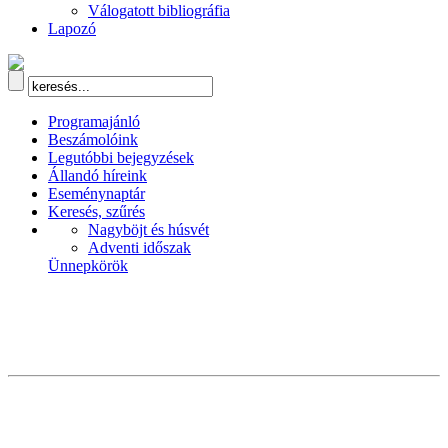
Válogatott bibliográfia
Lapozó
Programajánló
Beszámolóink
Legutóbbi bejegyzések
Állandó híreink
Eseménynaptár
Keresés, szűrés
Nagyböjt és húsvét
Adventi időszak
Ünnepkörök