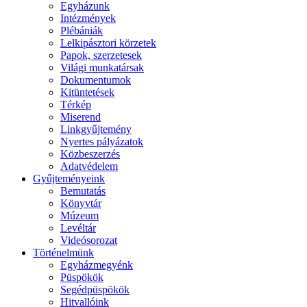
Egyházunk
Intézmények
Plébániák
Lelkipásztori körzetek
Papok, szerzetesek
Világi munkatársak
Dokumentumok
Kitüntetések
Térkép
Miserend
Linkgyűjtemény
Nyertes pályázatok
Közbeszerzés
Adatvédelem
Gyűjteményeink
Bemutatás
Könyvtár
Múzeum
Levéltár
Videósorozat
Történelmünk
Egyházmegyénk
Püspökök
Segédpüspökök
Hitvallóink