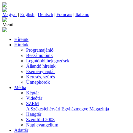
Magyar
|
English
|
Deutsch
|
Francais
|
Italiano
Menü
Híreink
Híreink
Programajánló
Beszámolóink
Legutóbbi bejegyzések
Állandó híreink
Eseménynaptár
Keresés, szűrés
Ünnepkörök
Média
Képtár
Videótár
SZEM
A Székesfehérvári Egyházmegye Magazinja
Hangtár
Szentföld 2008
Napi evangélium
Adattár