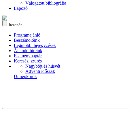
Válogatott bibliográfia
Lapozó
Programajánló
Beszámolóink
Legutóbbi bejegyzések
Állandó híreink
Eseménynaptár
Keresés, szűrés
Nagyböjt és húsvét
Adventi időszak
Ünnepkörök