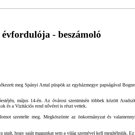
 évfordulója
- beszámoló
lékezett meg Spányi Antal püspök az egyházmegye papságával Bogner M
estéjén, május 14-én. Az óvárosi szentmisén többek között Aradszki
k és a Vizitációs rend nővérei is részt vettek.
emplomot szentelte meg. Megköszönte az önkormányzat és valamennyi
utalt, hogy saját magunkat sem a világ szemével kell megítélniük. Ez 