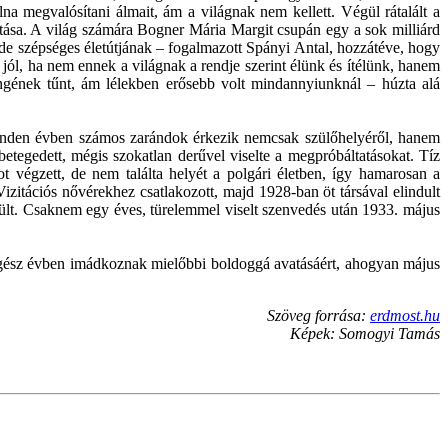
olna megvalósítani álmait, ám a világnak nem kellett. Végül rátalált a
futása. A világ számára Bogner Mária Margit csupán egy a sok milliárd
, de szépséges életútjának – fogalmazott Spányi Antal, hozzátéve, hogy
l, ha nem ennek a világnak a rendje szerint élünk és ítélünk, hanem
ngének tűnt, ám lélekben erősebb volt mindannyiunknál – húzta alá
 minden évben számos zarándok érkezik nemcsak szülőhelyéről, hanem
tegedett, mégis szokatlan derűvel viselte a megpróbáltatásokat. Tíz
 végzett, de nem találta helyét a polgári életben, így hamarosan a
 Vizitációs nővérekhez csatlakozott, majd 1928-ban öt társával elindult
rült. Csaknem egy éves, türelemmel viselt szenvedés után 1933. május
gész évben imádkoznak mielőbbi boldoggá avatásáért, ahogyan május
Szöveg forrása:
erdmost.hu
Képek: Somogyi Tamás