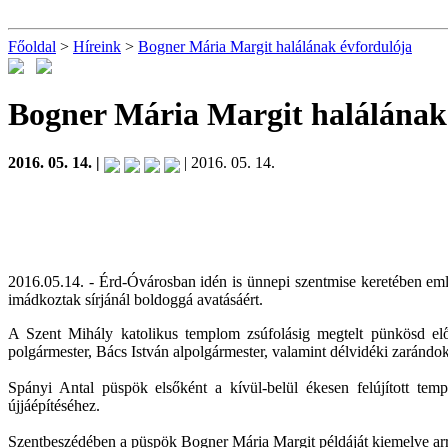
Főoldal
>
Híreink
>
Bogner Mária Margit halálának évfordulója
Bogner Mária Margit halálának
2016. 05. 14. |
| 2016. 05. 14.
2016.05.14. - Érd-Óvárosban idén is ünnepi szentmise keretében em
imádkoztak sírjánál boldoggá avatásáért.
A Szent Mihály katolikus templom zsúfolásig megtelt pünkösd elő
polgármester, Bács István alpolgármester, valamint délvidéki zarándoko
Spányi Antal püspök elsőként a kívül-belül ékesen felújított t
újjáépítéséhez.
Szentbeszédében a püspök Bogner Mária Margit példáját kiemelve arra 