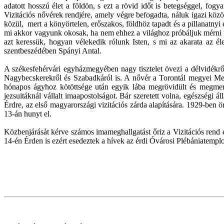
adatott hosszú élet a földön, s ezt a rövid időt is betegséggel, fogy
Vizitációs nővérek rendjére, amely végre befogadta, náluk igazi közö
közül, mert a könyörtelen, erőszakos, földhöz tapadt és a pillanatnyi
mi akkor vagyunk okosak, ha nem ehhez a világhoz próbáljuk mérni m
azt keressük, hogyan vélekedik rólunk Isten, s mi az akarata az 
szentbeszédében Spányi Antal.
A székesfehérvári egyházmegyében nagy tisztelet övezi a délvidékr
Nagybecskerekről és Szabadkáról is. A nővér a Torontál megyei Mele
hónapos ágyhoz kötöttsége után egyik lába megrövidült és megmerev
jezsuitáknál vállalt imaapostolságot. Bár szeretett volna, egészségi á
Érdre, az első magyarországi vizitációs zárda alapítására. 1929-ben
13-án hunyt el.
Közbenjárását kérve számos imameghallgatást őriz a Vizitációs re
14-én Érden is ezért esedeztek a hívek az érdi Óvárosi Plébániatemp