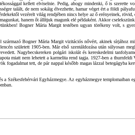
atékossággal kellett elviselnie. Pedig, ahogy mindenki, ő is szerette v
sségre talált, de nem sokáig élvezhette, hamar véget ért a földi pálya
 érdekektől vezérelt világ rendjében nincs helye az ő erényeinek, rövid
agunkat, hanem őt állítjuk magunk elé példaként. Akkor cselekszünk jó
életünkben! Bogner Mária Margit testében ugyan törékeny volt, s gye
ől származó Bogner Mária Margit vizitációs nővért, akinek sírjához
ncén született 1905-ben. Már első szentáldozása után súlyosan megbe
edett. Nagybecskereken polgári iskolát és kereskedelmi tanfolyamot
llapota miatt nem lehetett a karmelita rend tagja. 1927-ben a thurnfeldi
 örök fogadalmat tett, de pár nappal később magas lázzal betegágyba ke
nd és a Székesfehérvári Egyházmegye. Az egyházmegye templomaiban e
lomban.