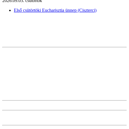
2026.09.03. csütörtök
Első csütörtöki Eucharisztia ünnep (Ciszterci)