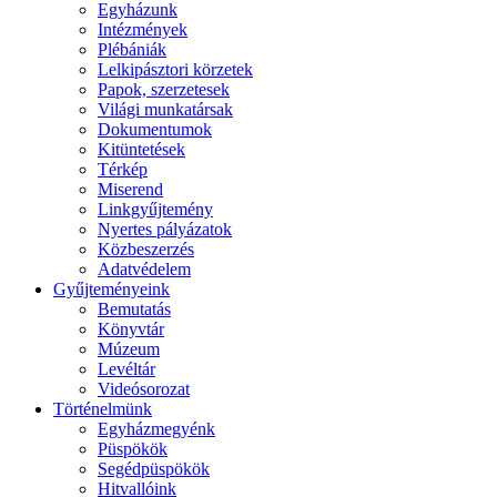
Egyházunk
Intézmények
Plébániák
Lelkipásztori körzetek
Papok, szerzetesek
Világi munkatársak
Dokumentumok
Kitüntetések
Térkép
Miserend
Linkgyűjtemény
Nyertes pályázatok
Közbeszerzés
Adatvédelem
Gyűjteményeink
Bemutatás
Könyvtár
Múzeum
Levéltár
Videósorozat
Történelmünk
Egyházmegyénk
Püspökök
Segédpüspökök
Hitvallóink