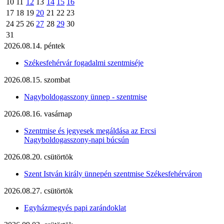
10
11
12
13
14
15
16
17
18
19
20
21
22
23
24
25
26
27
28
29
30
31
2026.08.14. péntek
Székesfehérvár fogadalmi szentmiséje
2026.08.15. szombat
Nagyboldogasszony ünnep - szentmise
2026.08.16. vasárnap
Szentmise és jegyesek megáldása az Ercsi
Nagyboldogasszony-napi búcsún
2026.08.20. csütörtök
Szent István király ünnepén szentmise Székesfehérváron
2026.08.27. csütörtök
Egyházmegyés papi zarándoklat