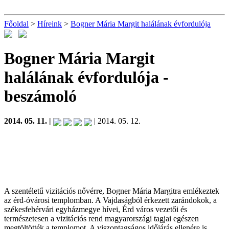
Főoldal
>
Híreink
>
Bogner Mária Margit halálának évfordulója
Bogner Mária Margit
halálának évfordulója
-
beszámoló
2014. 05. 11. |
| 2014. 05. 12.
A szentéletű vizitációs nővérre, Bogner Mária Margitra emlékeztek
az érd-óvárosi templomban. A Vajdaságból érkezett zarándokok, a
székesfehérvári egyházmegye hívei, Érd város vezetői és
természetesen a vizitációs rend magyarországi tagjai egészen
megtöltötték a templomot. A viszontagságos időjárás ellenére is