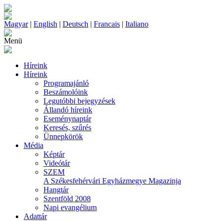
Magyar
|
English
|
Deutsch
|
Francais
|
Italiano
Menü
Híreink
Híreink
Programajánló
Beszámolóink
Legutóbbi bejegyzések
Állandó híreink
Eseménynaptár
Keresés, szűrés
Ünnepkörök
Média
Képtár
Videótár
SZEM
A Székesfehérvári Egyházmegye Magazinja
Hangtár
Szentföld 2008
Napi evangélium
Adattár