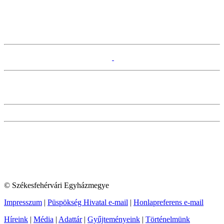
© Székesfehérvári Egyházmegye
Impresszum
|
Püspökség Hivatal e-mail
|
Honlapreferens e-mail
Híreink
|
Média
|
Adattár
|
Gyűjteményeink
|
Történelmünk