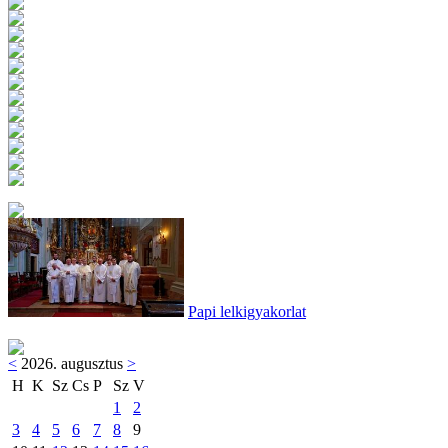
Papi lelkigyakorlat
<
2026. augusztus
>
H
K
Sz
Cs
P
Sz
V
1
2
3
4
5
6
7
8
9