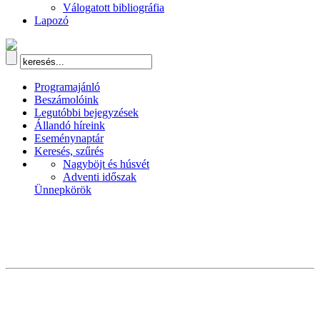
Válogatott bibliográfia
Lapozó
Programajánló
Beszámolóink
Legutóbbi bejegyzések
Állandó híreink
Eseménynaptár
Keresés, szűrés
Nagyböjt és húsvét
Adventi időszak
Ünnepkörök