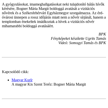
A gyógyulásokat, imameghallgatásokat neki tulajdonító hálás hívők
kérésére, Bogner Mária Margit boldoggá avatását a vizitációs
nővérek és a Székesfehérvári Egyházmegye szorgalmazza. Az érd-
óvárosi ünnepen a rossz időjárás miatt nem a nővér sírjánál, hanem a
templomban énekeltek imádkoztak a hívek a vizitációs nővér
mihamarabbi boldoggá avatásáért.
BPK
Fényképeket készítette Ugrits Tamás
Videó: Somogyi Tamás és BPK
Kapcsolódó cikk:
Magyar Kurír
A magyar Kis Szent Teréz: Bogner Mária Margit