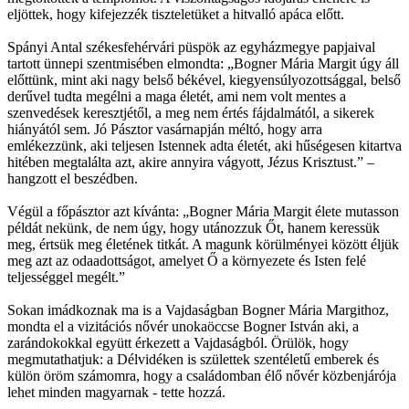
eljöttek, hogy kifejezzék tiszteletüket a hitvalló apáca előtt.
Spányi Antal székesfehérvári püspök az egyházmegye papjaival
tartott ünnepi szentmisében elmondta: „Bogner Mária Margit úgy áll
előttünk, mint aki nagy belső békével, kiegyensúlyozottsággal, belső
derűvel tudta megélni a maga életét, ami nem volt mentes a
szenvedések keresztjétől, a meg nem értés fájdalmától, a sikerek
hiányától sem. Jó Pásztor vasárnapján méltó, hogy arra
emlékezzünk, aki teljesen Istennek adta életét, aki hűségesen kitartva
hitében megtalálta azt, akire annyira vágyott, Jézus Krisztust.” –
hangzott el beszédben.
Végül a főpásztor azt kívánta: „Bogner Mária Margit élete mutasson
példát nekünk, de nem úgy, hogy utánozzuk Őt, hanem keressük
meg, értsük meg életének titkát. A magunk körülményei között éljük
meg azt az odaadottságot, amelyet Ő a környezete és Isten felé
teljességgel megélt.”
Sokan imádkoznak ma is a Vajdaságban Bogner Mária Margithoz,
mondta el a vizitációs nővér unokaöccse Bogner István aki, a
zarándokokkal együtt érkezett a Vajdaságból. Örülök, hogy
megmutathatjuk: a Délvidéken is születtek szentéletű emberek és
külön öröm számomra, hogy a családomban élő nővér közbenjárója
lehet minden magyarnak - tette hozzá.