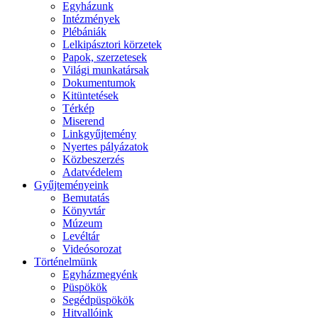
Egyházunk
Intézmények
Plébániák
Lelkipásztori körzetek
Papok, szerzetesek
Világi munkatársak
Dokumentumok
Kitüntetések
Térkép
Miserend
Linkgyűjtemény
Nyertes pályázatok
Közbeszerzés
Adatvédelem
Gyűjteményeink
Bemutatás
Könyvtár
Múzeum
Levéltár
Videósorozat
Történelmünk
Egyházmegyénk
Püspökök
Segédpüspökök
Hitvallóink