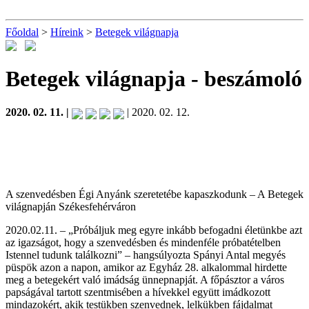
Főoldal
>
Híreink
>
Betegek világnapja
Betegek világnapja
- beszámoló
2020. 02. 11. |
| 2020. 02. 12.
A szenvedésben Égi Anyánk szeretetébe kapaszkodunk – A Betegek
világnapján Székesfehérváron
2020.02.11. – „Próbáljuk meg egyre inkább befogadni életünkbe azt
az igazságot, hogy a szenvedésben és mindenféle próbatételben
Istennel tudunk találkozni” – hangsúlyozta Spányi Antal megyés
püspök azon a napon, amikor az Egyház 28. alkalommal hirdette
meg a betegekért való imádság ünnepnapját. A főpásztor a város
papságával tartott szentmisében a hívekkel együtt imádkozott
mindazokért, akik testükben szenvednek, lelkükben fájdalmat