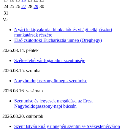
24
25
26
27
28
29
30
31
Ma
Nyári lelkigyakorlat hitoktatók és világi lelkipásztori
munkatársak részére
Első csütörtöki Eucharisztia ünnep (Öreghegy)
2026.08.14. péntek
Székesfehérvár fogadalmi szentmiséje
2026.08.15. szombat
Nagyboldogasszony ünnep - szentmise
2026.08.16. vasárnap
Szentmise és jegyesek megáldása az Ercsi
Nagyboldogasszony-napi búcsún
2026.08.20. csütörtök
Szent István király ünnepén szentmise Székesfehérváron