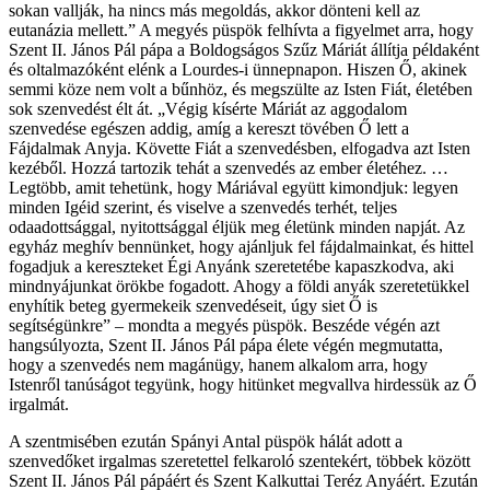
sokan vallják, ha nincs más megoldás, akkor dönteni kell az
eutanázia mellett.” A megyés püspök felhívta a figyelmet arra, hogy
Szent II. János Pál pápa a Boldogságos Szűz Máriát állítja példaként
és oltalmazóként elénk a Lourdes-i ünnepnapon. Hiszen Ő, akinek
semmi köze nem volt a bűnhöz, és megszülte az Isten Fiát, életében
sok szenvedést élt át. „Végig kísérte Máriát az aggodalom
szenvedése egészen addig, amíg a kereszt tövében Ő lett a
Fájdalmak Anyja. Követte Fiát a szenvedésben, elfogadva azt Isten
kezéből. Hozzá tartozik tehát a szenvedés az ember életéhez. …
Legtöbb, amit tehetünk, hogy Máriával együtt kimondjuk: legyen
minden Igéid szerint, és viselve a szenvedés terhét, teljes
odaadottsággal, nyitottsággal éljük meg életünk minden napját. Az
egyház meghív bennünket, hogy ajánljuk fel fájdalmainkat, és hittel
fogadjuk a kereszteket Égi Anyánk szeretetébe kapaszkodva, aki
mindnyájunkat örökbe fogadott. Ahogy a földi anyák szeretetükkel
enyhítik beteg gyermekeik szenvedéseit, úgy siet Ő is
segítségünkre” – mondta a megyés püspök. Beszéde végén azt
hangsúlyozta, Szent II. János Pál pápa élete végén megmutatta,
hogy a szenvedés nem magánügy, hanem alkalom arra, hogy
Istenről tanúságot tegyünk, hogy hitünket megvallva hirdessük az Ő
irgalmát.
A szentmisében ezután Spányi Antal püspök hálát adott a
szenvedőket irgalmas szeretettel felkaroló szentekért, többek között
Szent II. János Pál pápáért és Szent Kalkuttai Teréz Anyáért. Ezután