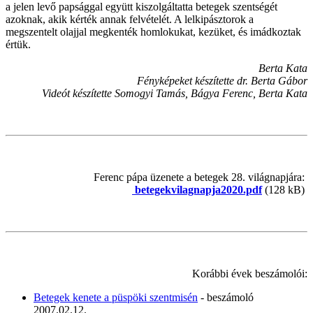
a jelen levő papsággal együtt kiszolgáltatta betegek szentségét
azoknak, akik kérték annak felvételét. A lelkipásztorok a
megszentelt olajjal megkenték homlokukat, kezüket, és imádkoztak
értük.
Berta Kata
Fényképeket készítette dr. Berta Gábor
Videót készítette Somogyi Tamás, Bágya Ferenc, Berta Kata
Ferenc pápa üzenete a betegek 28. világnapjára:
betegekvilagnapja2020.pdf
(128 kB)
Korábbi évek beszámolói:
Betegek kenete a püspöki szentmisén
- beszámoló
2007.02.12.