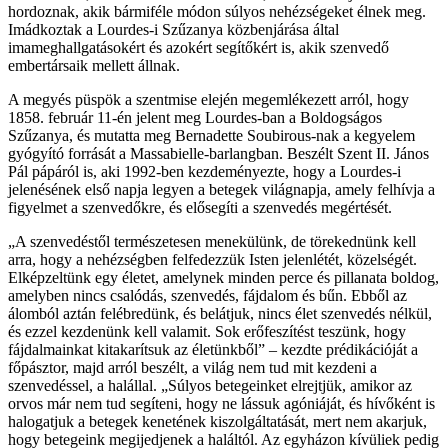
hordoznak, akik bármiféle módon súlyos nehézségeket élnek meg.
Imádkoztak a Lourdes-i Szűzanya közbenjárása által
imameghallgatásokért és azokért segítőkért is, akik szenvedő
embertársaik mellett állnak.
A megyés püspök a szentmise elején megemlékezett arról, hogy
1858. február 11-én jelent meg Lourdes-ban a Boldogságos
Szűzanya, és mutatta meg Bernadette Soubirous-nak a kegyelem
gyógyító forrását a Massabielle-barlangban. Beszélt Szent II. János
Pál pápáról is, aki 1992-ben kezdeményezte, hogy a Lourdes-i
jelenésének első napja legyen a betegek világnapja, amely felhívja a
figyelmet a szenvedőkre, és elősegíti a szenvedés megértését.
„A szenvedéstől természetesen menekülünk, de törekednünk kell
arra, hogy a nehézségben felfedezzük Isten jelenlétét, közelségét.
Elképzeltünk egy életet, amelynek minden perce és pillanata boldog,
amelyben nincs csalódás, szenvedés, fájdalom és bűn. Ebből az
álomból aztán felébredünk, és belátjuk, nincs élet szenvedés nélkül,
és ezzel kezdenünk kell valamit. Sok erőfeszítést teszünk, hogy
fájdalmainkat kitakarítsuk az életünkből” – kezdte prédikációját a
főpásztor, majd arról beszélt, a világ nem tud mit kezdeni a
szenvedéssel, a halállal. „Súlyos betegeinket elrejtjük, amikor az
orvos már nem tud segíteni, hogy ne lássuk agóniáját, és hívőként is
halogatjuk a betegek kenetének kiszolgáltatását, mert nem akarjuk,
hogy betegeink megijedjenek a haláltól. Az egyházon kívüliek pedig