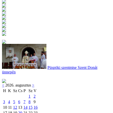
Püspöki szentmise Szent Donát
ünnepén
<
2026. augusztus
>
H
K
Sz
Cs
P
Sz
V
1
2
3
4
5
6
7
8
9
10
11
12
13
14
15
16
17
18
19
20
21
22
23