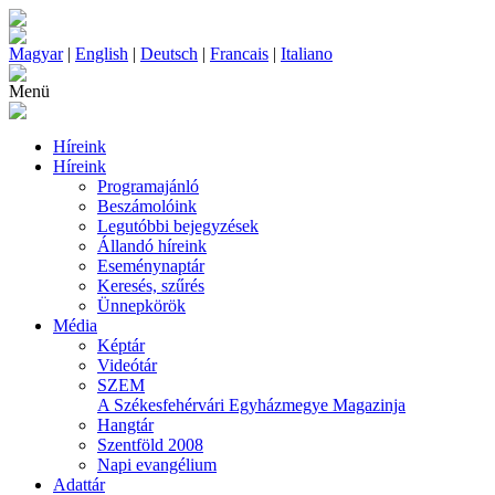
Magyar
|
English
|
Deutsch
|
Francais
|
Italiano
Menü
Híreink
Híreink
Programajánló
Beszámolóink
Legutóbbi bejegyzések
Állandó híreink
Eseménynaptár
Keresés, szűrés
Ünnepkörök
Média
Képtár
Videótár
SZEM
A Székesfehérvári Egyházmegye Magazinja
Hangtár
Szentföld 2008
Napi evangélium
Adattár