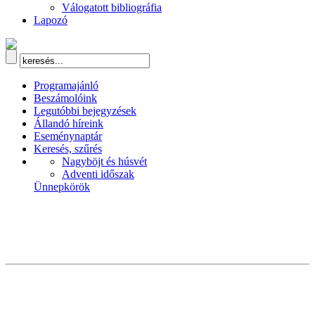
Válogatott bibliográfia
Lapozó
Programajánló
Beszámolóink
Legutóbbi bejegyzések
Állandó híreink
Eseménynaptár
Keresés, szűrés
Nagyböjt és húsvét
Adventi időszak
Ünnepkörök