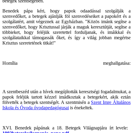
betegek szentségében.
Benedek pápa kéri, hogy papok odaadással szolgálják a
szenvedőket, a betegek ajánlják föl szenvedéseiket a papokért és a
szolgálatért, amit végeznek az Egyházban. "Közös imánk segítse a
szenvedőket, hogy Krisztussal járják a maguk keresztútját, segítse a
többieket, hogy feléjük szeretettel forduljanak, és imáikkal és
szolgálataikkal támogassák őket, és így a világ jobban megértse
Krisztus szeretetének titkát!"
Homília meghallgatása:
A szentbeszéd után a hívek megújították keresztségi fogadalmukat, a
papok feléjük tartott kézzel imádkoztak a betegekért, akik eztán
fölvették a betegek szentségét. A szentmisén a
Szent Imre Általános
Iskola és Óvoda óvodapedagógusai
is énekeltek.
XVI. Benedek pápának a 18. Betegek Világnapjára írt levele: