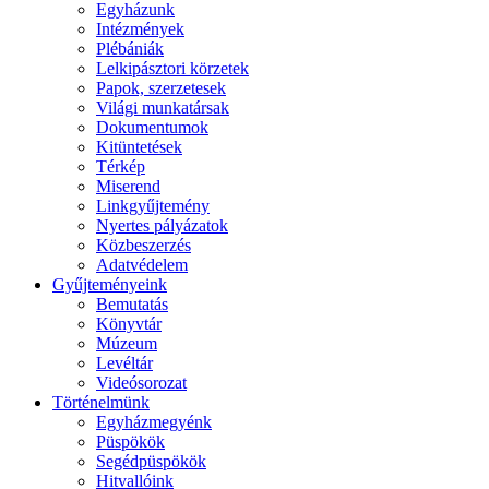
Egyházunk
Intézmények
Plébániák
Lelkipásztori körzetek
Papok, szerzetesek
Világi munkatársak
Dokumentumok
Kitüntetések
Térkép
Miserend
Linkgyűjtemény
Nyertes pályázatok
Közbeszerzés
Adatvédelem
Gyűjteményeink
Bemutatás
Könyvtár
Múzeum
Levéltár
Videósorozat
Történelmünk
Egyházmegyénk
Püspökök
Segédpüspökök
Hitvallóink