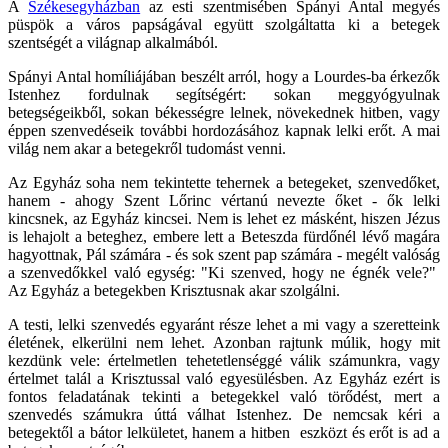
A
Székesegyházban
az esti szentmisében Spányi Antal megyés
püspök a város papságával együtt szolgáltatta ki a betegek
szentségét a világnap alkalmából.
Spányi Antal homíliájában beszélt arról, hogy a Lourdes-ba érkezők
Istenhez fordulnak segítségért: sokan meggyógyulnak
betegségeikből, sokan békességre lelnek, növekednek hitben, vagy
éppen szenvedéseik további hordozásához kapnak lelki erőt. A mai
világ nem akar a betegekről tudomást venni.
Az Egyház soha nem tekintette tehernek a betegeket, szenvedőket,
hanem - ahogy Szent Lőrinc vértanú nevezte őket - ők lelki
kincsnek, az Egyház kincsei. Nem is lehet ez másként, hiszen Jézus
is lehajolt a beteghez, embere lett a Beteszda fürdőnél lévő magára
hagyottnak, Pál számára - és sok szent pap számára - megélt valóság
a szenvedőkkel való egység: "Ki szenved, hogy ne égnék vele?"
Az Egyház a betegekben Krisztusnak akar szolgálni.
A testi, lelki szenvedés egyaránt része lehet a mi vagy a szeretteink
életének, elkerülni nem lehet. Azonban rajtunk múlik, hogy mit
kezdünk vele: értelmetlen tehetetlenséggé válik számunkra, vagy
értelmet talál a Krisztussal való egyesülésben. Az Egyház ezért is
fontos feladatának tekinti a betegekkel való törődést, mert a
szenvedés számukra úttá válhat Istenhez. De nemcsak kéri a
betegektől a bátor lelkületet, hanem a hitben eszközt és erőt is ad a