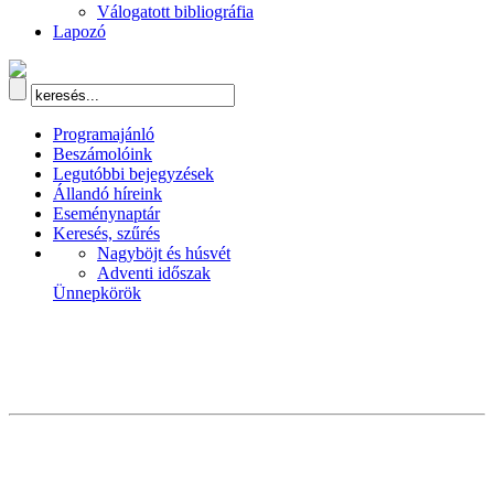
Válogatott bibliográfia
Lapozó
Programajánló
Beszámolóink
Legutóbbi bejegyzések
Állandó híreink
Eseménynaptár
Keresés, szűrés
Nagyböjt és húsvét
Adventi időszak
Ünnepkörök