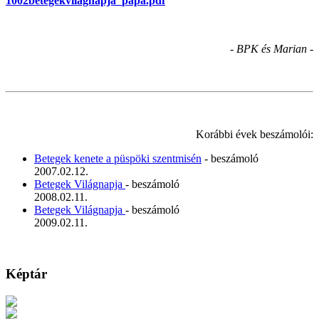
1002betegekvilagnapja_papa.pdf
- BPK és Marian -
Korábbi évek beszámolói:
Betegek kenete a püspöki szentmisén
- beszámoló
2007.02.12.
Betegek Világnapja
- beszámoló
2008.02.11.
Betegek Világnapja
- beszámoló
2009.02.11.
Képtár