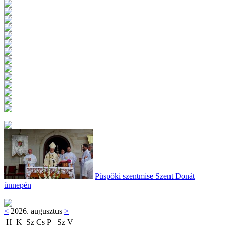
Püspöki szentmise Szent Donát
ünnepén
<
2026. augusztus
>
H
K
Sz
Cs
P
Sz
V