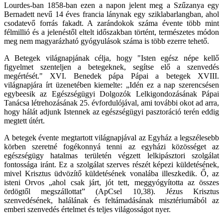
Lourdes-ban 1858-ban ezen a napon jelent meg a Szűzanya egy
Bernadett nevű 14 éves francia lánynak egy sziklabarlangban, ahol
csodatevő forrás fakadt. A zarándokok száma évente több mint
félmillió és a jelenéstől eltelt időszakban történt, természetes módon
meg nem magyarázható gyógyulások száma is több ezerre tehető.
A Betegek világnapjának célja, hogy "Isten egész népe kellő
figyelmet szenteljen a betegeknek, segítse elő a szenvedés
megértését." XVI. Benedek pápa Pápai a betegek XVIII.
világnapjára írt üzenetében kiemelte: „Idén ez a nap szerencsésen
egybeesik az Egészségügyi Dolgozók Lelkigondozásának Pápai
Tanácsa létrehozásának 25. évfordulójával, ami további okot ad arra,
hogy hálát adjunk Istennek az egészségügyi pasztoráció terén eddig
megtett útért.
A betegek évente megtartott világnapjával az Egyház a legszélesebb
körben szeretné fogékonnyá tenni az egyházi közösséget az
egészségügy hatalmas területén végzett lelkipásztori szolgálat
fontossága iránt. Ez a szolgálat szerves részét képezi küldetésének,
mivel Krisztus üdvözítő küldetésének vonalába illeszkedik. Ő, az
isteni Orvos „ahol csak járt, jót tett, meggyógyította az összes
ördögtől megszállottat” (ApCsel 10,38). Jézus Krisztus
szenvedésének, halálának és feltámadásának misztériumából az
emberi szenvedés értelmet és teljes világosságot nyer.