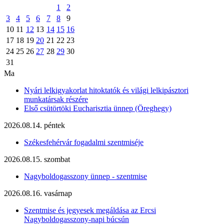
1
2
3
4
5
6
7
8
9
10
11
12
13
14
15
16
17
18
19
20
21
22
23
24
25
26
27
28
29
30
31
Ma
Nyári lelkigyakorlat hitoktatók és világi lelkipásztori
munkatársak részére
Első csütörtöki Eucharisztia ünnep (Öreghegy)
2026.08.14. péntek
Székesfehérvár fogadalmi szentmiséje
2026.08.15. szombat
Nagyboldogasszony ünnep - szentmise
2026.08.16. vasárnap
Szentmise és jegyesek megáldása az Ercsi
Nagyboldogasszony-napi búcsún