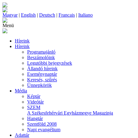
Magyar
|
English
|
Deutsch
|
Francais
|
Italiano
Menü
Híreink
Híreink
Programajánló
Beszámolóink
Legutóbbi bejegyzések
Állandó híreink
Eseménynaptár
Keresés, szűrés
Ünnepkörök
Média
Képtár
Videótár
SZEM
A Székesfehérvári Egyházmegye Magazinja
Hangtár
Szentföld 2008
Napi evangélium
Adattár