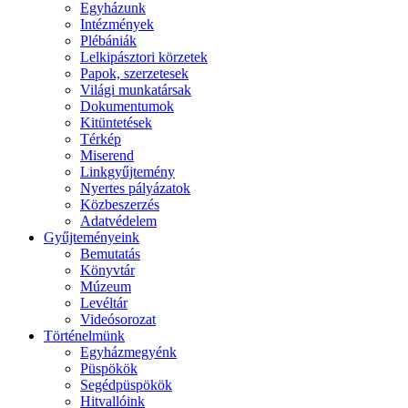
Egyházunk
Intézmények
Plébániák
Lelkipásztori körzetek
Papok, szerzetesek
Világi munkatársak
Dokumentumok
Kitüntetések
Térkép
Miserend
Linkgyűjtemény
Nyertes pályázatok
Közbeszerzés
Adatvédelem
Gyűjteményeink
Bemutatás
Könyvtár
Múzeum
Levéltár
Videósorozat
Történelmünk
Egyházmegyénk
Püspökök
Segédpüspökök
Hitvallóink