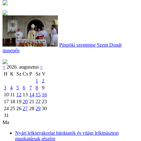
Püspöki szentmise Szent Donát
ünnepén
<
2026. augusztus
>
H
K
Sz
Cs
P
Sz
V
1
2
3
4
5
6
7
8
9
10
11
12
13
14
15
16
17
18
19
20
21
22
23
24
25
26
27
28
29
30
31
Ma
Nyári lelkigyakorlat hitoktatók és világi lelkipásztori
munkatársak részére