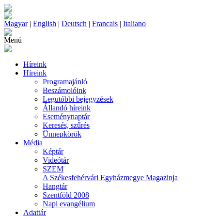
Magyar
|
English
|
Deutsch
|
Francais
|
Italiano
Menü
Híreink
Híreink
Programajánló
Beszámolóink
Legutóbbi bejegyzések
Állandó híreink
Eseménynaptár
Keresés, szűrés
Ünnepkörök
Média
Képtár
Videótár
SZEM
A Székesfehérvári Egyházmegye Magazinja
Hangtár
Szentföld 2008
Napi evangélium
Adattár