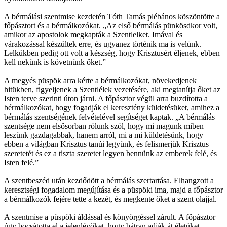
A bérmálási szentmise kezdetén Tóth Tamás plébános köszöntötte a
főpásztort és a bérmálkozókat. „Az első bérmálás pünkösdkor volt,
amikor az apostolok megkapták a Szentlelket. Imával és
várakozással készültek erre, és ugyanez történik ma is velünk.
Lelkükben pedig ott volt a készség, hogy Krisztusért éljenek, ebben
kell nekünk is követnünk őket.”
A megyés püspök arra kérte a bérmálkozókat, növekedjenek
hitükben, figyeljenek a Szentlélek vezetésére, aki megtanítja őket az
Isten terve szerinti úton járni. A főpásztor végül arra buzdította a
bérmálkozókat, hogy fogadják el keresztény küldetésüket, amihez a
bérmálás szentségének felvételével segítséget kaptak. „A bérmálás
szentsége nem elsősorban rólunk szól, hogy mi magunk miben
leszünk gazdagabbak, hanem arról, mi a mi küldetésünk, hogy
ebben a világban Krisztus tanúi legyünk, és felismerjük Krisztus
szeretetét és ez a tiszta szeretet legyen bennünk az emberek felé, és
Isten felé.”
A szentbeszéd után kezdődött a bérmálás szertartása. Elhangzott a
keresztségi fogadalom megújítása és a püspöki ima, majd a főpásztor
a bérmálkozók fejére tette a kezét, és megkente őket a szent olajjal.
A szentmise a püspöki áldással és könyörgéssel zárult. A főpásztor
úgy bocsátotta el a jelenlévőket, hogy bátran adják át életüket