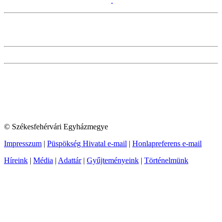
© Székesfehérvári Egyházmegye
Impresszum
|
Püspökség Hivatal e-mail
|
Honlapreferens e-mail
Híreink
|
Média
|
Adattár
|
Gyűjteményeink
|
Történelmünk