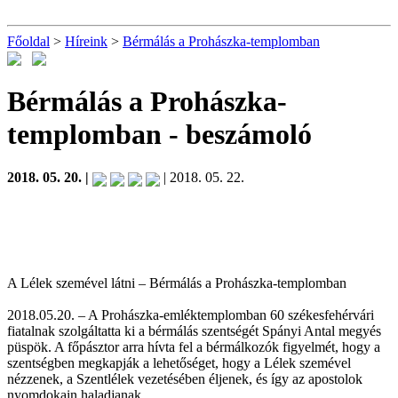
Főoldal
>
Híreink
>
Bérmálás a Prohászka-templomban
Bérmálás a Prohászka-
templomban
- beszámoló
2018. 05. 20. |
| 2018. 05. 22.
A Lélek szemével látni – Bérmálás a Prohászka-templomban
2018.05.20. – A Prohászka-emléktemplomban 60 székesfehérvári
fiatalnak szolgáltatta ki a bérmálás szentségét Spányi Antal megyés
püspök. A főpásztor arra hívta fel a bérmálkozók figyelmét, hogy a
szentségben megkapják a lehetőséget, hogy a Lélek szemével
nézzenek, a Szentlélek vezetésében éljenek, és így az apostolok
nyomdokain haladjanak.