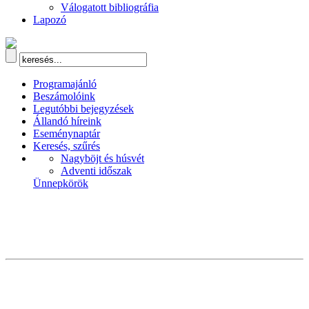
Válogatott bibliográfia
Lapozó
Programajánló
Beszámolóink
Legutóbbi bejegyzések
Állandó híreink
Eseménynaptár
Keresés, szűrés
Nagyböjt és húsvét
Adventi időszak
Ünnepkörök