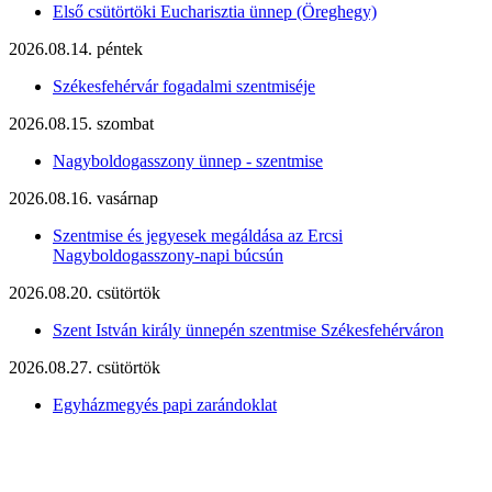
Első csütörtöki Eucharisztia ünnep (Öreghegy)
2026.08.14. péntek
Székesfehérvár fogadalmi szentmiséje
2026.08.15. szombat
Nagyboldogasszony ünnep - szentmise
2026.08.16. vasárnap
Szentmise és jegyesek megáldása az Ercsi
Nagyboldogasszony-napi búcsún
2026.08.20. csütörtök
Szent István király ünnepén szentmise Székesfehérváron
2026.08.27. csütörtök
Egyházmegyés papi zarándoklat