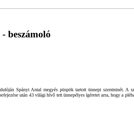
- beszámoló
ulóján Spányi Antal megyés püspök tartott ünnepi szentmisét. A szen
ejezése után 43 világi hívő tett ünnepélyes ígéretet arra, hogy a pléb