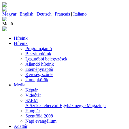
Magyar
|
English
|
Deutsch
|
Francais
|
Italiano
Menü
Híreink
Híreink
Programajánló
Beszámolóink
Legutóbbi bejegyzések
Állandó híreink
Eseménynaptár
Keresés, szűrés
Ünnepkörök
Média
Képtár
Videótár
SZEM
A Székesfehérvári Egyházmegye Magazinja
Hangtár
Szentföld 2008
Napi evangélium
Adattár