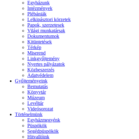
Egyházunk
Intézmények
Plébániák
Lelkipásztori körzetek
Papok, szerzetesek
Világi munkatársak
Dokumentumok
Kitüntetések
Térkép
Miserend
Linkgyűjtemény
Nyertes pályázatok
Közbeszerzés
Adatvédelem
Gyűjteményeink
Bemutatás
Könyvtár
Múzeum
Levéltár
Videósorozat
Történelmünk
Egyházmegyénk
Püspökök
Segédpüspökök
Hitvallóink