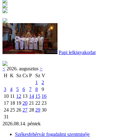
Papi lelkigyakorlat
<
2026. augusztus
>
H
K
Sz
Cs
P
Sz
V
1
2
3
4
5
6
7
8
9
10
11
12
13
14
15
16
17
18
19
20
21
22
23
24
25
26
27
28
29
30
31
2026.08.14. péntek
Székesfehérvár fogadalmi szentmiséje