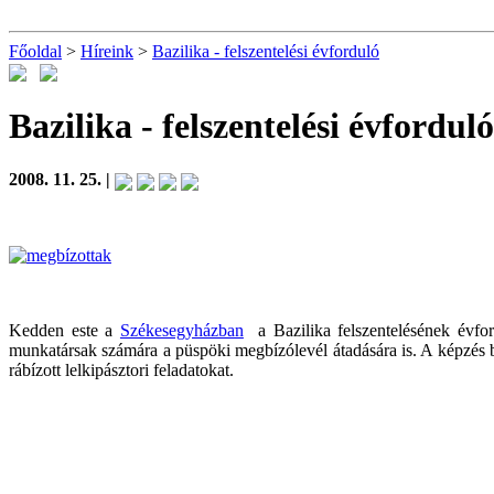
Főoldal
>
Híreink
>
Bazilika - felszentelési évforduló
Bazilika - felszentelési évforduló
2008. 11. 25. |
Kedden este a
Székesegyházban
a Bazilika felszentelésének évford
munkatársak számára a püspöki megbízólevél átadására is. A képzés bef
rábízott lelkipásztori feladatokat.