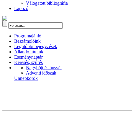
Válogatott bibliográfia
Lapozó
Programajánló
Beszámolóink
Legutóbbi bejegyzések
Állandó híreink
Eseménynaptár
Keresés, szűrés
Nagyböjt és húsvét
Adventi időszak
Ünnepkörök