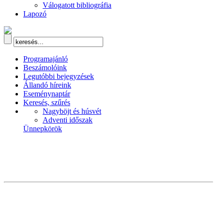
Válogatott bibliográfia
Lapozó
Programajánló
Beszámolóink
Legutóbbi bejegyzések
Állandó híreink
Eseménynaptár
Keresés, szűrés
Nagyböjt és húsvét
Adventi időszak
Ünnepkörök