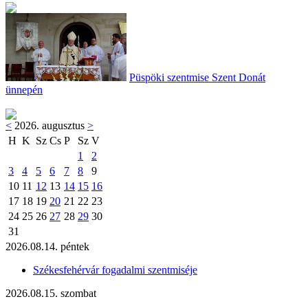
Püspöki szentmise Szent Donát
ünnepén
<
2026. augusztus
>
H
K
Sz
Cs
P
Sz
V
1
2
3
4
5
6
7
8
9
10
11
12
13
14
15
16
17
18
19
20
21
22
23
24
25
26
27
28
29
30
31
2026.08.14. péntek
Székesfehérvár fogadalmi szentmiséje
2026.08.15. szombat