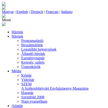
Magyar
|
English
|
Deutsch
|
Francais
|
Italiano
Menü
Híreink
Híreink
Programajánló
Beszámolóink
Legutóbbi bejegyzések
Állandó híreink
Eseménynaptár
Keresés, szűrés
Ünnepkörök
Média
Képtár
Videótár
SZEM
A Székesfehérvári Egyházmegye Magazinja
Hangtár
Szentföld 2008
Napi evangélium
Adattár