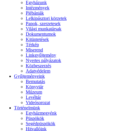
Egyházunk
Intézmények
Plébániák
Lelkipásztori körzetek
Papok, szerzetesek
Világi munkatársak
Dokumentumok
Kitüntetések
Térkép
Miserend
Linkgyűjtemény
Nyertes pályázatok
Közbeszerzés
Adatvédelem
Gyűjteményeink
Bemutatás
Könyvtár
Múzeum
Levéltár
Videósorozat
Történelmünk
Egyházmegyénk
Püspökök
Segédpüspökök
Hitvallóink