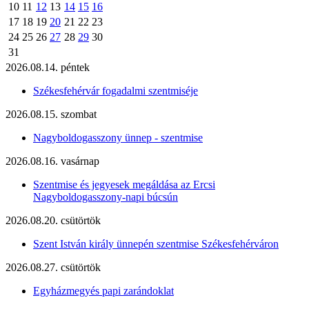
10
11
12
13
14
15
16
17
18
19
20
21
22
23
24
25
26
27
28
29
30
31
2026.08.14. péntek
Székesfehérvár fogadalmi szentmiséje
2026.08.15. szombat
Nagyboldogasszony ünnep - szentmise
2026.08.16. vasárnap
Szentmise és jegyesek megáldása az Ercsi
Nagyboldogasszony-napi búcsún
2026.08.20. csütörtök
Szent István király ünnepén szentmise Székesfehérváron
2026.08.27. csütörtök
Egyházmegyés papi zarándoklat