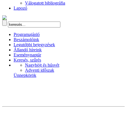
Válogatott bibliográfia
Lapozó
Programajánló
Beszámolóink
Legutóbbi bejegyzések
Állandó híreink
Eseménynaptár
Keresés, szűrés
Nagyböjt és húsvét
Adventi időszak
Ünnepkörök