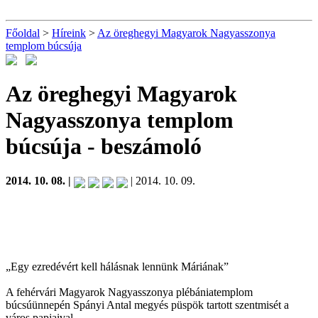
Főoldal
>
Híreink
>
Az öreghegyi Magyarok Nagyasszonya
templom búcsúja
Az öreghegyi Magyarok
Nagyasszonya templom
búcsúja
- beszámoló
2014. 10. 08. |
| 2014. 10. 09.
„Egy ezredévért kell hálásnak lennünk Máriának”
A fehérvári Magyarok Nagyasszonya plébániatemplom
búcsúünnepén Spányi Antal megyés püspök tartott szentmisét a
város papjaival.