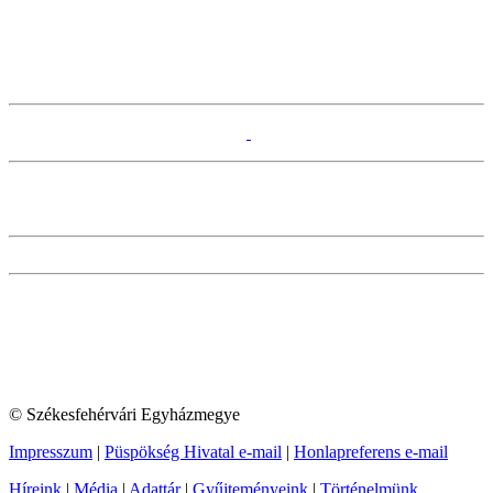
© Székesfehérvári Egyházmegye
Impresszum
|
Püspökség Hivatal e-mail
|
Honlapreferens e-mail
Híreink
|
Média
|
Adattár
|
Gyűjteményeink
|
Történelmünk