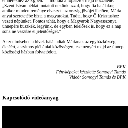
emberekhez az Égben.” – mondta a főpásztor majd hozzátette:
„Szent István példát mutatott nekünk azzal, hogy fia halálakor,
amikor minden reménye elveszett az ország jövőjét illetően, Mária
anyai szeretetébe bízta a magyarokat. Tudta, hogy Ő Krisztushoz
vezeti népünket. Fontos tehát, hogy a Magyarok Nagyasszonya
ünnepére büszkék, legyünk, de egyben felelősek is, hogy ez a nap
soha ne veszítse el jelentőségét.”
A szentmisében a hívek hálát adtak Máriának az egyházközség
életéért, a számos plébániai közösségért, eseményért majd az ünnep
közösségi házban folytatódott.
BPK
Fényképeket készítette Somogyi Tamás
Videó: Somogyi Tamás és BPK
Kapcsolódó videóanyag