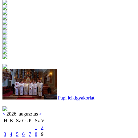
Papi lelkigyakorlat
<
2026. augusztus
>
H
K
Sz
Cs
P
Sz
V
1
2
3
4
5
6
7
8
9