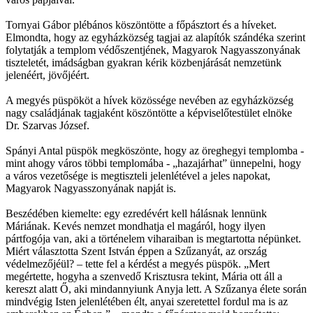
Tornyai Gábor plébános köszöntötte a főpásztort és a híveket.
Elmondta, hogy az egyházközség tagjai az alapítók szándéka szerint
folytatják a templom védőszentjének, Magyarok Nagyasszonyának
tiszteletét, imádságban gyakran kérik közbenjárását nemzetünk
jelenéért, jövőjéért.
A megyés püspököt a hívek közössége nevében az egyházközség
nagy családjának tagjaként köszöntötte a képviselőtestület elnöke
Dr. Szarvas József.
Spányi Antal püspök megköszönte, hogy az öreghegyi templomba -
mint ahogy város többi templomába - „hazajárhat” ünnepelni, hogy
a város vezetősége is megtiszteli jelenlétével a jeles napokat,
Magyarok Nagyasszonyának napját is.
Beszédében kiemelte: egy ezredévért kell hálásnak lennünk
Máriának. Kevés nemzet mondhatja el magáról, hogy ilyen
pártfogója van, aki a történelem viharaiban is megtartotta népünket.
Miért választotta Szent István éppen a Szűzanyát, az ország
védelmezőjéül? – tette fel a kérdést a megyés püspök. „Mert
megértette, hogyha a szenvedő Krisztusra tekint, Mária ott áll a
kereszt alatt Ő, aki mindannyiunk Anyja lett. A Szűzanya élete során
mindvégig Isten jelenlétében élt, anyai szeretettel fordul ma is az