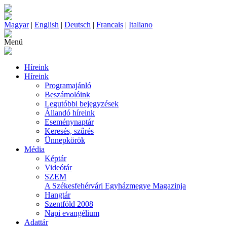
Magyar
|
English
|
Deutsch
|
Francais
|
Italiano
Menü
Híreink
Híreink
Programajánló
Beszámolóink
Legutóbbi bejegyzések
Állandó híreink
Eseménynaptár
Keresés, szűrés
Ünnepkörök
Média
Képtár
Videótár
SZEM
A Székesfehérvári Egyházmegye Magazinja
Hangtár
Szentföld 2008
Napi evangélium
Adattár