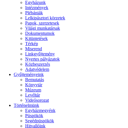
Egyházunk
Intézmények
Plébániák
Lelkipásztori körzetek
Papok, szerzetesek
Világi munkatársak
Dokumentumok
Kitüntetések
Térkép
Miserend
Linkgyűjtemény
Nyertes pályázatok
Közbeszerzés
Adatvédelem
Gyűjteményeink
Bemutatás
Könyvtár
Múzeum
Levéltár
Videósorozat
Történelmünk
Egyházmegyénk
Püspökök
Segédpüspökök
Hitvallóink