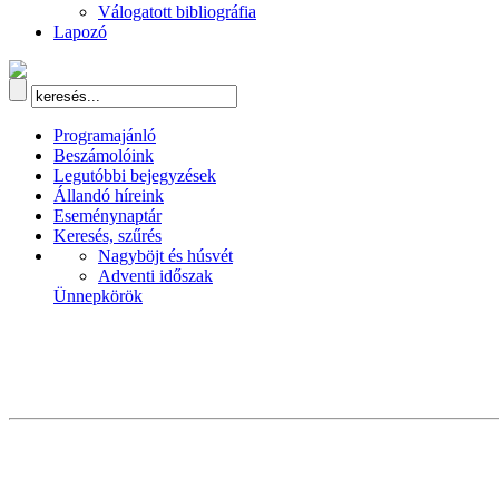
Válogatott bibliográfia
Lapozó
Programajánló
Beszámolóink
Legutóbbi bejegyzések
Állandó híreink
Eseménynaptár
Keresés, szűrés
Nagyböjt és húsvét
Adventi időszak
Ünnepkörök