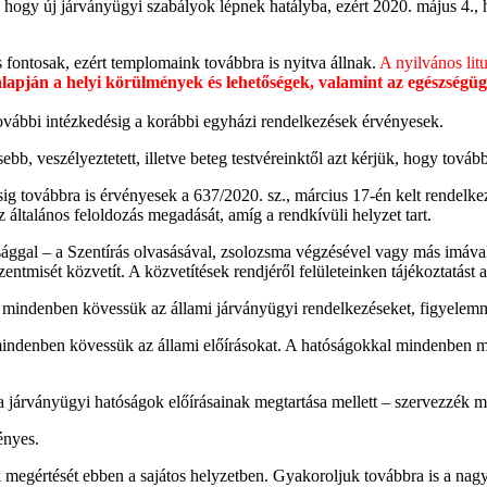
 hogy új járványügyi szabályok lépnek hatályba, ezért 2020. május 4., 
s fontosak, ezért templomaink továbbra is nyitva állnak.
A nyilvános lit
ján a helyi körülmények és lehetőségek, valamint az egészségügy
további intézkedésig a korábbi egyházi rendelkezések érvényesek.
b, veszélyeztetett, illetve beteg testvéreinktől azt kérjük, hogy továb
sig továbbra is érvényesek a 637/2020. sz., március 17-én kelt rendelke
z általános feloldozás megadását, amíg a rendkívüli helyzet tart.
mádsággal – a Szentírás olvasásával, zsolozsma végzésével vagy más imáv
ntmisét közvetít. A közvetítések rendjéről felületeinken tájékoztatást 
n is mindenben kövessük az állami járványügyi rendelkezéseket, figyele
 mindenben kövessük az állami előírásokat. A hatóságokkal mindenben m
a járványügyi hatóságok előírásainak megtartása mellett – szervezzék meg
ényes.
k megértését ebben a sajátos helyzetben. Gyakoroljuk továbbra is a nag