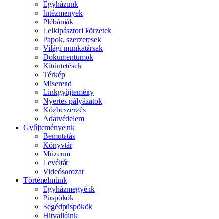
Egyházunk
Intézmények
Plébániák
Lelkipásztori körzetek
Papok, szerzetesek
Világi munkatársak
Dokumentumok
Kitüntetések
Térkép
Miserend
Linkgyűjtemény
Nyertes pályázatok
Közbeszerzés
Adatvédelem
Gyűjteményeink
Bemutatás
Könyvtár
Múzeum
Levéltár
Videósorozat
Történelmünk
Egyházmegyénk
Püspökök
Segédpüspökök
Hitvallóink