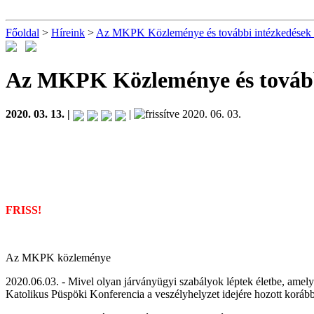
Főoldal
>
Híreink
>
Az MKPK Közleménye és további intézkedések a
Az MKPK Közleménye és további
2020. 03. 13. |
|
2020. 06. 03.
FRISS!
Az MKPK közleménye
2020.06.03. - Mivel olyan járványügyi szabályok léptek életbe, amely
Katolikus Püspöki Konferencia a veszélyhelyzet idejére hozott korább