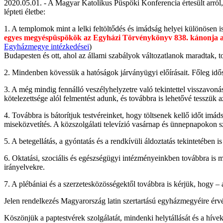
2020.05.01. - A Magyar Katolikus Püspöki Konferencia értesült arról,
lépteti életbe:
1. A templomok mint a lelki feltöltődés és imádság helyei különösen i
egyes megyéspüspökök az Egyházi Törvénykönyv 838. kánonja alap
Egyházmegye intézkedései
)
Budapesten és ott, ahol az állami szabályok változatlanok maradtak, 
2. Mindenben kövessük a hatóságok járványügyi előírásait. Főleg időseb
3. A még mindig fennálló veszélyhelyzetre való tekintettel visszavoná
kötelezettsége alól felmentést adunk, és továbbra is lehetővé tesszük a
4. Továbbra is bátorítjuk testvéreinket, hogy töltsenek kellő időt i
miseközvetítés. A közszolgálati televízió vasárnap és ünnepnapokon sze
5. A betegellátás, a gyóntatás és a rendkívüli áldoztatás tekintetébe
6. Oktatási, szociális és egészségügyi intézményeinkben továbbra is
irányelvekre.
7. A plébániai és a szerzetesközösségektől továbbra is kérjük, hogy – 
Jelen rendelkezés Magyarország latin szertartású egyházmegyéire érv
Köszönjük a paptestvérek szolgálatát, mindenki helytállását és a híve