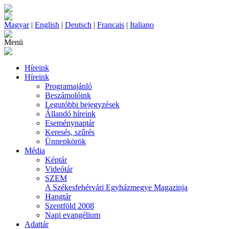
Magyar
|
English
|
Deutsch
|
Francais
|
Italiano
Menü
Híreink
Híreink
Programajánló
Beszámolóink
Legutóbbi bejegyzések
Állandó híreink
Eseménynaptár
Keresés, szűrés
Ünnepkörök
Média
Képtár
Videótár
SZEM
A Székesfehérvári Egyházmegye Magazinja
Hangtár
Szentföld 2008
Napi evangélium
Adattár