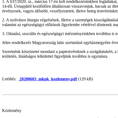
1. A 637/2020. sz., március 17-én kelt rendelkezésünkben foglaltakat, 
14-től, Úrnapjától kezdődően általánosan visszavonjuk, hacsak az ill
érvényesek, vagyis idősebb, veszélyeztetett, illetve beteg testvéreinkr
2. A nyilvános liturgia végzésének, illetve a szentségek kiszolgált
valamint az egészségügyi előírások figyelembe vételével döntenek ma
3. Oktatási, szociális és egészségügyi intézményeinkben továbbra is 
Jelen rendelkezés Magyarország latin szertartású egyházmegyéire érv
Szeretnénk köszönetet mondani a paptestvéreknek a szolgálatukért, a h
területén. Imádságos lelkülettel figyeljünk továbbra is egymásra.
Letöltés:
20200603_mkpk_kozlemeny.pdf
(129 kB)
Közlemény