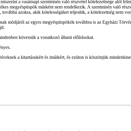
miszerint a vasárnapi szentmisén való részvétel kötelezettsége alól felm
etékes megyéspüspök másként nem rendelkezik. A szentmisén való részvét
e, továbbá azokra, akik kötelességüket teljesítik, a kötelezettség nem vo
atásának módjáról az egyes megyéspüspökök továbbra is az Egyházi Törv
jd.
mindenben kövessük a vonatkozó állami előírásokat.
ényes.
íveknek a kitartásukért és imáikért, és ezúton is köszönjük mindenkine