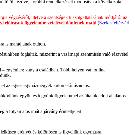
hétfőtől kezdve, korábbi rendelkezéseit módosítva a következőket
urgia végzéséről, illetve a szentségek kiszolgáltatásának módjáról
az
i előírások figyelembe vételével döntenek majd
.
(
Székesfehérvári
bra is maradjanak otthon.
zésünkben foglaltak, miszerint a vasárnapi szentmisén való részvétel
al – egyénileg vagy a családban. Több helyen van online
adunk.
mmel az egyes egyházmegyék külön előírásaira is.
űködjünk együtt és legyünk figyelemmel az általuk adott általános
 a folyamatos imát a járvány érintettjeiért.
ylelkűség erényét és különösen is figyeljünk egymásra.