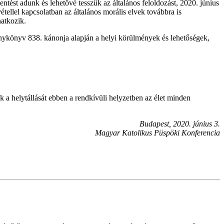
entést adunk és lehetővé tesszük az általános feloldozást, 2020. június
ellel kapcsolatban az általános morális elvek továbbra is
natkozik.
énykönyv 838. kánonja alapján a helyi körülmények és lehetőségek,
k a helytállását ebben a rendkívüli helyzetben az élet minden
Budapest, 2020. június 3.
Magyar Katolikus Püspöki Konferencia