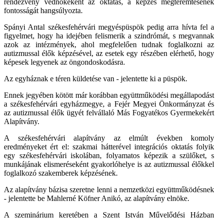
rendezvény védnökeként az oktatás, a képzés megteremtésének
fontosságát hangsúlyozta.
Spányi Antal székesfehérvári megyéspüspök pedig arra hívta fel a
figyelmet, hogy ha idejében felismerik a szindrómát, s megvannak
azok az intézmények, ahol megfelelően tudnak foglalkozni az
autizmussal élők képzésével, az esetek egy részében elérhető, hogy
képesek legyenek az öngondoskodásra.
Az egyháznak e téren küldetése van - jelentette ki a püspök.
Ennek jegyében kötött már korábban együttműködési megállapodást
a székesfehérvári egyházmegye, a Fejér Megyei Önkormányzat és
az autizmussal élők ügyét felvállaló Más Fogyatékos Gyermekekért
Alapítvány.
A székesfehérvári alapítvány az elmúlt években komoly
eredményeket ért el: szakmai hátterével integrációs oktatás folyik
egy székesfehérvári iskolában, folyamatos képezik a szülőket, s
munkájának elismeréseként gyakorlóhelye is az autizmussal élőkkel
foglalkozó szakemberek képzésének.
Az alapítvány bázisa szeretne lenni a nemzetközi együttműködésnek
- jelentette be Mahlerné Köfner Anikó, az alapítvány elnöke.
A szeminárium keretében a Szent István Művelődési Házban