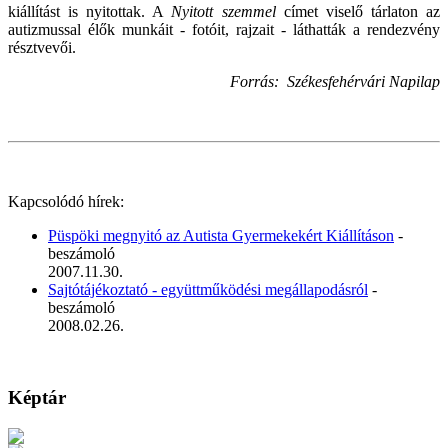
kiállítást is nyitottak. A
Nyitott szemmel
címet viselő tárlaton az
autizmussal élők munkáit - fotóit, rajzait - láthatták a rendezvény
résztvevői.
Forrás: Székesfehérvári Napilap
Kapcsolódó hírek:
Püspöki megnyitó az Autista Gyermekekért Kiállításon
-
beszámoló
2007.11.30.
Sajtótájékoztató - együttműködési megállapodásról
-
beszámoló
2008.02.26.
Képtár