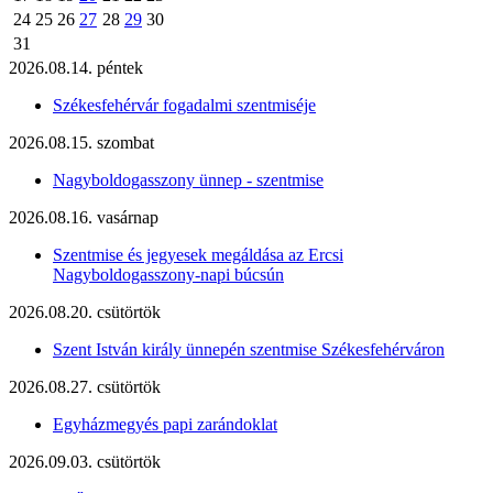
24
25
26
27
28
29
30
31
2026.08.14. péntek
Székesfehérvár fogadalmi szentmiséje
2026.08.15. szombat
Nagyboldogasszony ünnep - szentmise
2026.08.16. vasárnap
Szentmise és jegyesek megáldása az Ercsi
Nagyboldogasszony-napi búcsún
2026.08.20. csütörtök
Szent István király ünnepén szentmise Székesfehérváron
2026.08.27. csütörtök
Egyházmegyés papi zarándoklat
2026.09.03. csütörtök