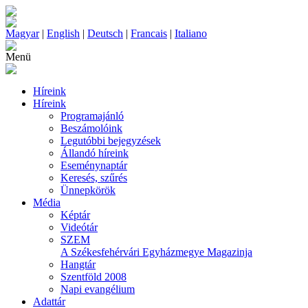
Magyar
|
English
|
Deutsch
|
Francais
|
Italiano
Menü
Híreink
Híreink
Programajánló
Beszámolóink
Legutóbbi bejegyzések
Állandó híreink
Eseménynaptár
Keresés, szűrés
Ünnepkörök
Média
Képtár
Videótár
SZEM
A Székesfehérvári Egyházmegye Magazinja
Hangtár
Szentföld 2008
Napi evangélium
Adattár