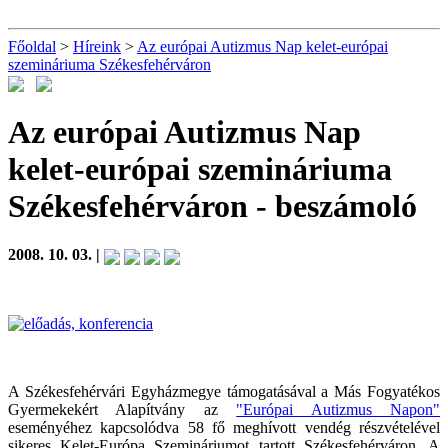
Főoldal
>
Híreink
>
Az európai Autizmus Nap kelet-európai
szemináriuma Székesfehérváron
Az európai Autizmus Nap
kelet-európai szemináriuma
Székesfehérváron
- beszámoló
2008. 10. 03. |
A Székesfehérvári Egyházmegye támogatásával a Más Fogyatékos
Gyermekekért Alapítvány az
"Európai Autizmus Napon"
eseményéhez kapcsolódva 58 fő meghívott vendég részvételével
sikeres Kelet-Európa Szemináriumot tartott Székesfehérváron. A