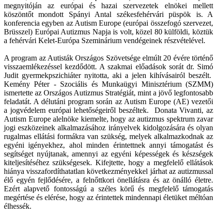
megnyitóján az európai és hazai szervezetek elnökei mellett
köszöntőt mondott Spányi Antal székesfehérvári püspök is. A
konferencia egyben az Autism Europe (európai összefogó szervezet,
Brüsszel) Európai Autizmus Napja is volt, közel 80 külföldi, köztük
a fehérvári Kelet-Európa Szeminárium vendégeinek részvételével.
A program az Autisták Országos Szövetsége elmúlt 20 évére történő
visszaemlékezéssel kezdődött. A szakmai előadások sorát dr. Simó
Judit gyermekpszichiáter nyitotta, aki a jelen kihívásairól beszélt.
Kemény Péter - Szociális és Munkaügyi Minisztérium (SZMM)
ismertette az Országos Autizmus Stratégiát, mint a jövő legfontosabb
feladatát. A délutáni program során az Autism Europe (AE) vezetői
a jogvédelem európai lehetőségeiről beszéltek. Donata Vivanti, az
Autism Europe alelnöke kiemelte, hogy az autizmus spektrum zavar
jogi eszközeinek alkalmazásához irányelvek kidolgozására és olyan
rugalmas ellátási formákra van szükség, melyek alkalmazkodnak az
egyéni igényekhez, ahol minden érintettnek annyi támogatást és
segítséget nyújtanak, amennyi az egyéni képességek és készségek
kiteljesítéséhez szükségesek. Kifejtette, hogy a megfelelő ellátások
hiánya visszafordíthatatlan következményekkel járhat az autizmussal
élő egyén fejlődésére, a felnőttkori önellátásra és az önálló életre.
Ezért alapvető fontosságú a széles körű és megfelelő támogatás
megértése és elérése, hogy az érintettek mindennapi életüket méltóan
élhessék.