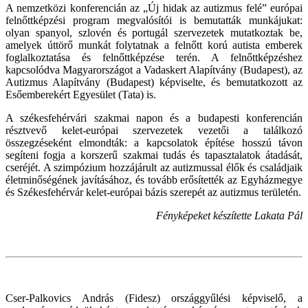
A nemzetközi konferencián az „Új hidak az autizmus felé” európai
felnőttképzési program megvalósítói is bemutatták munkájukat:
olyan spanyol, szlovén és portugál szervezetek mutatkoztak be,
amelyek úttörő munkát folytatnak a felnőtt korú autista emberek
foglalkoztatása és felnőttképzése terén. A felnőttképzéshez
kapcsolódva Magyarországot a Vadaskert Alapítvány (Budapest), az
Autizmus Alapítvány (Budapest) képviselte, és bemutatkozott az
Esőemberekért Egyesület (Tata) is.
A székesfehérvári szakmai napon és a budapesti konferencián
résztvevő kelet-európai szervezetek vezetői a találkozó
összegzéseként elmondták: a kapcsolatok építése hosszú távon
segíteni fogja a korszerű szakmai tudás és tapasztalatok átadását,
cseréjét. A szimpózium hozzájárult az autizmussal élők és családjaik
életminőségének javításához, és tovább erősítették az Egyházmegye
és Székesfehérvár kelet-európai bázis szerepét az autizmus területén.
Fényképeket készítette Lakata Pál
Cser-Palkovics András (Fidesz) országgyűlési képviselő, a