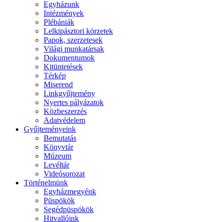
Egyházunk
Intézmények
Plébániák
Lelkipásztori körzetek
Papok, szerzetesek
Világi munkatársak
Dokumentumok
Kitüntetések
Térkép
Miserend
Linkgyűjtemény
Nyertes pályázatok
Közbeszerzés
Adatvédelem
Gyűjteményeink
Bemutatás
Könyvtár
Múzeum
Levéltár
Videósorozat
Történelmünk
Egyházmegyénk
Püspökök
Segédpüspökök
Hitvallóink