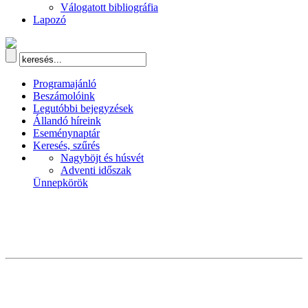
Válogatott bibliográfia
Lapozó
Programajánló
Beszámolóink
Legutóbbi bejegyzések
Állandó híreink
Eseménynaptár
Keresés, szűrés
Nagyböjt és húsvét
Adventi időszak
Ünnepkörök