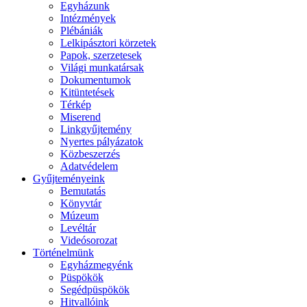
Egyházunk
Intézmények
Plébániák
Lelkipásztori körzetek
Papok, szerzetesek
Világi munkatársak
Dokumentumok
Kitüntetések
Térkép
Miserend
Linkgyűjtemény
Nyertes pályázatok
Közbeszerzés
Adatvédelem
Gyűjteményeink
Bemutatás
Könyvtár
Múzeum
Levéltár
Videósorozat
Történelmünk
Egyházmegyénk
Püspökök
Segédpüspökök
Hitvallóink