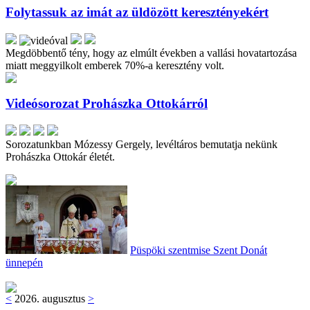
Folytassuk az imát az üldözött keresztényekért
Megdöbbentő tény, hogy az elmúlt években a vallási hovatartozása
miatt meggyilkolt emberek 70%-a keresztény volt.
Videósorozat Prohászka Ottokárról
Sorozatunkban Mózessy Gergely, levéltáros bemutatja nekünk
Prohászka Ottokár életét.
Püspöki szentmise Szent Donát
ünnepén
<
2026. augusztus
>