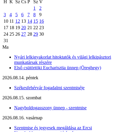
H
K
Sz
Cs
P
Sz
V
1
2
3
4
5
6
7
8
9
10
11
12
13
14
15
16
17
18
19
20
21
22
23
24
25
26
27
28
29
30
31
Ma
Nyári lelkigyakorlat hitoktatók és világi lelkipásztori
munkatársak részére
Első csütörtöki Eucharisztia ünnep (Öreghegy)
2026.08.14. péntek
Székesfehérvár fogadalmi szentmiséje
2026.08.15. szombat
Nagyboldogasszony ünnep - szentmise
2026.08.16. vasárnap
Szentmise és jegyesek megáldása az Ercsi