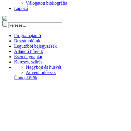
Válogatott bibliográfia
Lapozó
Programajánló
Beszámolóink
Legutóbbi bejegyzések
Állandó híreink
Eseménynaptár
Keresés, szűrés
Nagyböjt és húsvét
Adventi időszak
Ünnepkörök