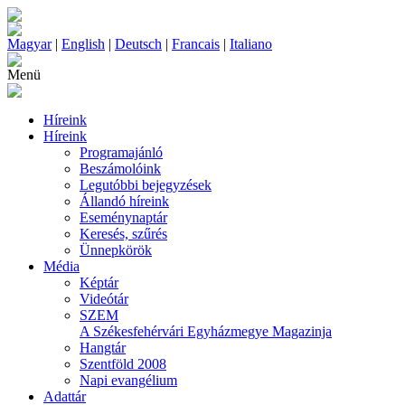
Magyar
|
English
|
Deutsch
|
Francais
|
Italiano
Menü
Híreink
Híreink
Programajánló
Beszámolóink
Legutóbbi bejegyzések
Állandó híreink
Eseménynaptár
Keresés, szűrés
Ünnepkörök
Média
Képtár
Videótár
SZEM
A Székesfehérvári Egyházmegye Magazinja
Hangtár
Szentföld 2008
Napi evangélium
Adattár