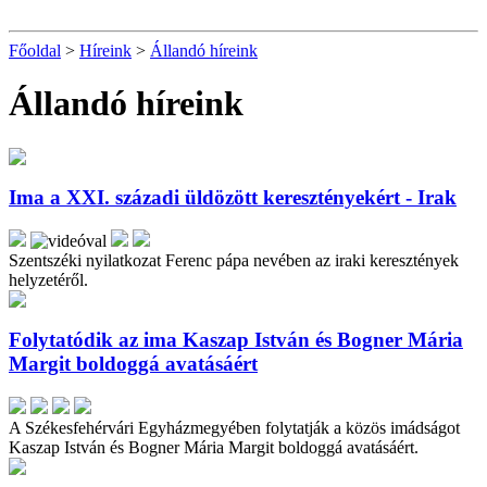
Főoldal
>
Híreink
>
Állandó híreink
Állandó híreink
Ima a XXI. századi üldözött keresztényekért - Irak
Szentszéki nyilatkozat Ferenc pápa nevében az iraki keresztények
helyzetéről.
Folytatódik az ima Kaszap István és Bogner Mária
Margit boldoggá avatásáért
A Székesfehérvári Egyházmegyében folytatják a közös imádságot
Kaszap István és Bogner Mária Margit boldoggá avatásáért.