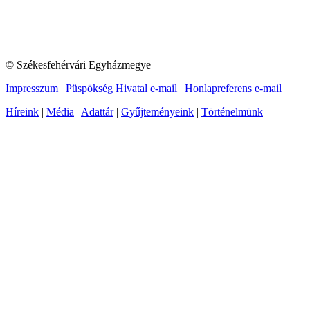
© Székesfehérvári Egyházmegye
Impresszum
|
Püspökség Hivatal e-mail
|
Honlapreferens e-mail
Híreink
|
Média
|
Adattár
|
Gyűjteményeink
|
Történelmünk