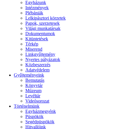
Egyházunk
Intézmények
Plébániák
Lelkipásztori körzetek
Papok, szerzetesek
Világi munkatársak
Dokumentumok
Kitüntetések
Térkép
Miserend
Linkgyűjtemény
Nyertes pályázatok
Közbeszerzés
Adatvédelem
Gyűjteményeink
Bemutatás
Könyvtár
Múzeum
Levéltár
Videósorozat
Történelmünk
Egyházmegyénk
Püspökök
Segédpüspökök
Hitvallóink