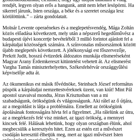
rendjét, legyen olyan erős a hangunk, amit nem lehet lesöpörni. Ha
sikerrel járunk, Isten országa, a béke és a szeretet országa lesz
körülöttünk.” – zárta gondolatait.
Molnár Levente operaénekes és a meglepetésvendég, Mága Zoltán
közös előadása következett, mely után a népszerű hegedűművész a
budapesti újévi koncertje bevételéből 3 millió forintot ajánlott fel a
kárpátaljai közösségek számára. A színvonalas műsorszámok között
újabb meglepetés következett. A jótékonysági est főszervezője,
Prekrit Judit, hosszú évtizedek áldozatos munkája elismeréseként
Magyar Arany Érdemkereszt kitüntetést vehetett át. Az elismerést
Vargha Tamás miniszterhelyettes, Székesfehérvár országgyűlési
képviselője adta át.
Az ökumenikus est másik fővédnöke, Steinbach József református
püspök a kárpátaljai nemzettestvéreknek üzent, van kiút! Mint Pál
apostol szavaival mondta, Jézus Krisztusban van a mi
szabadságunk, örökségünk és világosságunk. Aki rálel az ő útjára,
az a megoldást is látja a problémáira. Emellett az örökségünk
ápolásának fontosságára hívta fel a figyelmet. „Ha rálelünk az útra,
az a megérkezés felé visz minket, az igazi örökség, a mennyei
kincsek felé. Hálásak lehetünk, hogy olyan országban élünk, ahol
megbecsülik a keresztyén hitet. Ezen az estén ezt a művészet
csodáján keresztül élhetjük meg, mert az igazi művészet Isten