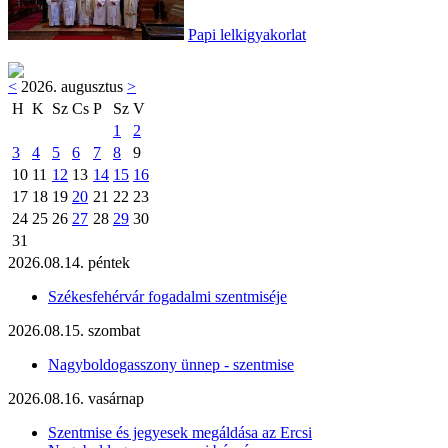
Papi lelkigyakorlat
<
2026. augusztus
>
H
K
Sz
Cs
P
Sz
V
1
2
3
4
5
6
7
8
9
10
11
12
13
14
15
16
17
18
19
20
21
22
23
24
25
26
27
28
29
30
31
2026.08.14. péntek
Székesfehérvár fogadalmi szentmiséje
2026.08.15. szombat
Nagyboldogasszony ünnep - szentmise
2026.08.16. vasárnap
Szentmise és jegyesek megáldása az Ercsi