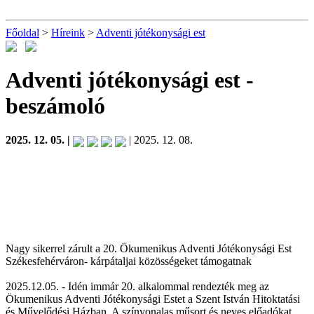
Főoldal
>
Híreink
>
Adventi jótékonysági est
Adventi jótékonysági est
-
beszámoló
2025. 12. 05. |
| 2025. 12. 08.
Nagy sikerrel zárult a 20. Ökumenikus Adventi Jótékonysági Est
Székesfehérváron- kárpátaljai közösségeket támogatnak
2025.12.05. - Idén immár 20. alkalommal rendezték meg az
Ökumenikus Adventi Jótékonysági Estet a Szent István Hitoktatási
és Művelődési Házban. A színvonalas műsort és neves előadókat