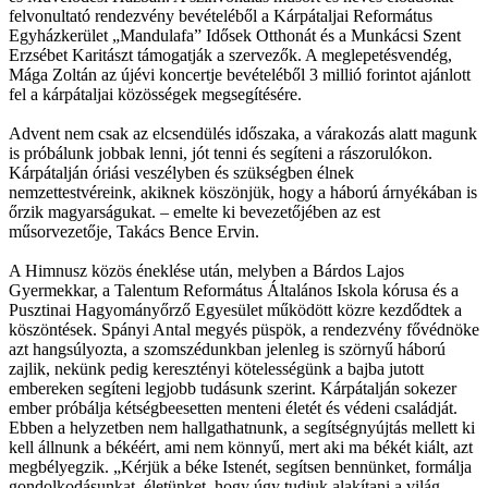
felvonultató rendezvény bevételéből a Kárpátaljai Református
Egyházkerület „Mandulafa” Idősek Otthonát és a Munkácsi Szent
Erzsébet Karitászt támogatják a szervezők. A meglepetésvendég,
Mága Zoltán az újévi koncertje bevételéből 3 millió forintot ajánlott
fel a kárpátaljai közösségek megsegítésére.
Advent nem csak az elcsendülés időszaka, a várakozás alatt magunk
is próbálunk jobbak lenni, jót tenni és segíteni a rászorulókon.
Kárpátalján óriási veszélyben és szükségben élnek
nemzettestvéreink, akiknek köszönjük, hogy a háború árnyékában is
őrzik magyarságukat. – emelte ki bevezetőjében az est
műsorvezetője, Takács Bence Ervin.
A Himnusz közös éneklése után, melyben a Bárdos Lajos
Gyermekkar, a Talentum Református Általános Iskola kórusa és a
Pusztinai Hagyományőrző Egyesület működött közre kezdődtek a
köszöntések. Spányi Antal megyés püspök, a rendezvény fővédnöke
azt hangsúlyozta, a szomszédunkban jelenleg is szörnyű háború
zajlik, nekünk pedig keresztényi kötelességünk a bajba jutott
embereken segíteni legjobb tudásunk szerint. Kárpátalján sokezer
ember próbálja kétségbeesetten menteni életét és védeni családját.
Ebben a helyzetben nem hallgathatnunk, a segítségnyújtás mellett ki
kell állnunk a békéért, ami nem könnyű, mert aki ma békét kiált, azt
megbélyegzik. „Kérjük a béke Istenét, segítsen bennünket, formálja
gondolkodásunkat, életünket, hogy úgy tudjuk alakítani a világ