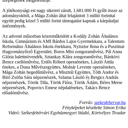
szépségének megjelenítője.”
A jótékonysági est nagy sikerrel zárult, 1.681.000 Ft gyűlt össze az
adományokból, a Mága Zoltán által felajánlott 3 millió forinttal
együtt pedig közel 5 millió forint támogatást kapnak a kárpátaljai
intézmények.
Az adventi műsorban közreműködött a Kodály Zoltán Általános
Iskola, Gimnázium és AMI Bárdos Lajos Gyermekkara, a Talentum
Református Általános Iskola énekkara, Nyisztor Ilona és a Pusztinai
Hagyományőrző Egyesület, Boros Misi zongoraművész, Pál Anna
Glória balettnövendék, Sztankay Klára zongoraművész, Bánkövi
Bence csellóművész, Erdős Róbert operaénekes, László Attila
énekes, a Duna Művészegyüttes, Molnár Levente operaénekes,
Mága Zoltán hegedűművész, a Misztrál Együttes, Tóth Andor és
Bíró Zsófia Sára népzenészek, Szlama László és Bergics András
népzenészek, Török Tilla, Török Flóra, Török Ádám, Béres Merse
népzenészek, Popovics Emese népdalénekes, Takács Bence
előadóművész.
Forrás:
szekesfehervar.hu
Fényképeket készítette Simon Erika
Videó: Székesfehérvári Egyházmegyei Stúdió, Körtvélyes Tivadar