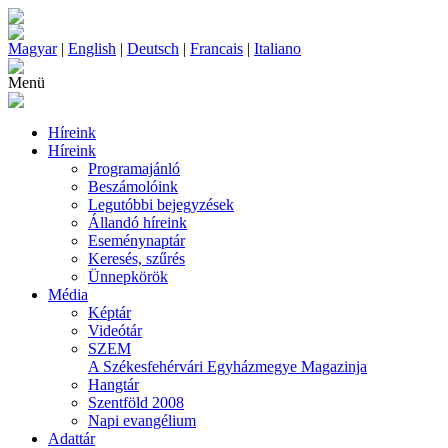
Magyar
|
English
|
Deutsch
|
Francais
|
Italiano
Menü
Híreink
Híreink
Programajánló
Beszámolóink
Legutóbbi bejegyzések
Állandó híreink
Eseménynaptár
Keresés, szűrés
Ünnepkörök
Média
Képtár
Videótár
SZEM
A Székesfehérvári Egyházmegye Magazinja
Hangtár
Szentföld 2008
Napi evangélium
Adattár