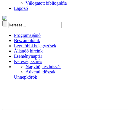
Válogatott bibliográfia
Lapozó
Programajánló
Beszámolóink
Legutóbbi bejegyzések
Állandó híreink
Eseménynaptár
Keresés, szűrés
Nagyböjt és húsvét
Adventi időszak
Ünnepkörök