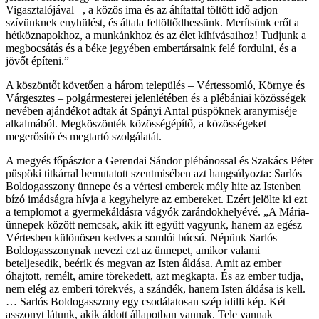
Vigasztalójával –, a közös ima és az áhítattal töltött idő adjon
szívünknek enyhülést, és általa feltöltődhessünk. Merítsünk erőt a
hétköznapokhoz, a munkánkhoz és az élet kihívásaihoz! Tudjunk a
megbocsátás és a béke jegyében embertársaink felé fordulni, és a
jövőt építeni.”
A köszöntőt követően a három település – Vértessomló, Környe és
Várgesztes – polgármesterei jelenlétében és a plébániai közösségek
nevében ajándékot adtak át Spányi Antal püspöknek aranymiséje
alkalmából. Megköszönték közösségépítő, a közösségeket
megerősítő és megtartó szolgálatát.
A megyés főpásztor a Gerendai Sándor plébánossal és Szakács Péter
püspöki titkárral bemutatott szentmisében azt hangsúlyozta: Sarlós
Boldogasszony ünnepe és a vértesi emberek mély hite az Istenben
bízó imádságra hívja a kegyhelyre az embereket. Ezért jelölte ki ezt
a templomot a gyermekáldásra vágyók zarándokhelyévé. „A Mária-
ünnepek között nemcsak, akik itt együtt vagyunk, hanem az egész
Vértesben különösen kedves a somlói búcsú. Népünk Sarlós
Boldogasszonynak nevezi ezt az ünnepet, amikor valami
beteljesedik, beérik és megvan az Isten áldása. Amit az ember
óhajtott, remélt, amire törekedett, azt megkapta. És az ember tudja,
nem elég az emberi törekvés, a szándék, hanem Isten áldása is kell.
… Sarlós Boldogasszony egy csodálatosan szép idilli kép. Két
asszonyt látunk, akik áldott állapotban vannak. Tele vannak