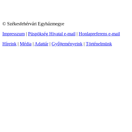
© Székesfehérvári Egyházmegye
Impresszum
|
Püspökség Hivatal e-mail
|
Honlapreferens e-mail
Híreink
|
Média
|
Adattár
|
Gyűjteményeink
|
Történelmünk