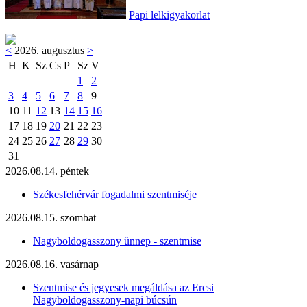
Papi lelkigyakorlat
<
2026. augusztus
>
H
K
Sz
Cs
P
Sz
V
1
2
3
4
5
6
7
8
9
10
11
12
13
14
15
16
17
18
19
20
21
22
23
24
25
26
27
28
29
30
31
2026.08.14. péntek
Székesfehérvár fogadalmi szentmiséje
2026.08.15. szombat
Nagyboldogasszony ünnep - szentmise
2026.08.16. vasárnap
Szentmise és jegyesek megáldása az Ercsi
Nagyboldogasszony-napi búcsún