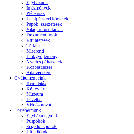
Egyházunk
Intézmények
Plébániák
Lelkipásztori körzetek
Papok, szerzetesek
Világi munkatársak
Dokumentumok
Kitüntetések
Térkép
Miserend
Linkgyűjtemény
Nyertes pályázatok
Közbeszerzés
Adatvédelem
Gyűjteményeink
Bemutatás
Könyvtár
Múzeum
Levéltár
Videósorozat
Történelmünk
Egyházmegyénk
Püspökök
Segédpüspökök
Hitvallóink