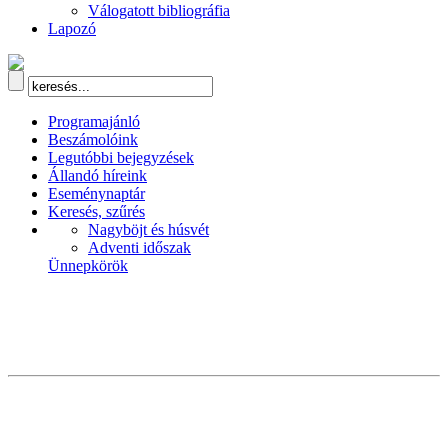
Válogatott bibliográfia
Lapozó
Programajánló
Beszámolóink
Legutóbbi bejegyzések
Állandó híreink
Eseménynaptár
Keresés, szűrés
Nagyböjt és húsvét
Adventi időszak
Ünnepkörök