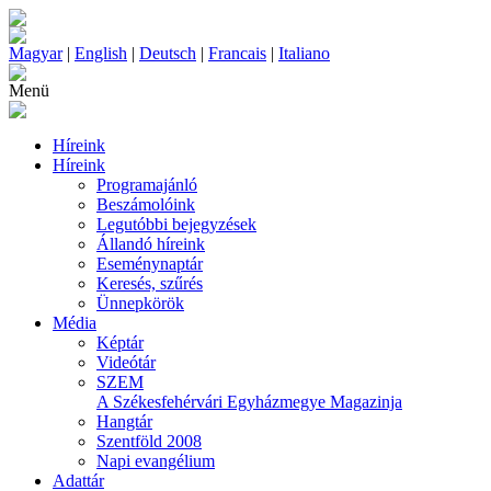
Magyar
|
English
|
Deutsch
|
Francais
|
Italiano
Menü
Híreink
Híreink
Programajánló
Beszámolóink
Legutóbbi bejegyzések
Állandó híreink
Eseménynaptár
Keresés, szűrés
Ünnepkörök
Média
Képtár
Videótár
SZEM
A Székesfehérvári Egyházmegye Magazinja
Hangtár
Szentföld 2008
Napi evangélium
Adattár