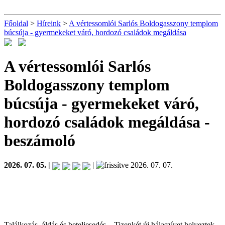
Főoldal
>
Híreink
>
A vértessomlói Sarlós Boldogasszony templom
búcsúja - gyermekeket váró, hordozó családok megáldása
A vértessomlói Sarlós
Boldogasszony templom
búcsúja - gyermekeket váró,
hordozó családok megáldása
-
beszámoló
2026. 07. 05. |
|
2026. 07. 07.
Találkozás, áldás és beteljesedés – Tizenkét új hálaszívet helyeztek