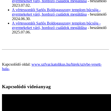
gyermekeket váró, hordozó családok megáldása
- beszámoló
2023.07.02.
A vértessomlói Sarlós Boldogasszony templom búcsúja -
gyermekeket váró, hordozó családok megáldása
- beszámoló
2024.06.30.
A vértessomlói Sarlós Boldogasszony templom búcsúja -
gyermekeket váró, hordozó családok megáldása
- beszámoló
2025.07.06.
Kapcsolódó oldal:
www.szfvar.katolikus.hu/hirek/szivbe-vesett-
hala-
Kapcsolódó videóanyag