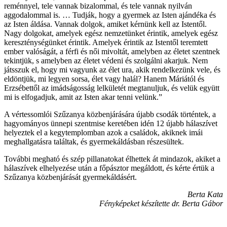
reménnyel, tele vannak bizalommal, és tele vannak nyilván
aggodalommal is. … Tudják, hogy a gyermek az Isten ajándéka és
az Isten áldása. Vannak dolgok, amiket kérnünk kell az Istentől.
Nagy dolgokat, amelyek egész nemzetünket érintik, amelyek egész
kereszténységünket érintik. Amelyek érintik az Istentől teremtett
ember valóságát, a férfi és női mivoltát, amelyben az életet szentnek
tekintjük, s amelyben az életet védeni és szolgálni akarjuk. Nem
játsszuk el, hogy mi vagyunk az élet ura, akik rendelkezünk vele, és
eldöntjük, mi legyen sorsa, élet vagy halál? Hanem Máriától és
Erzsébettől az imádságosság lelkületét megtanuljuk, és velük együtt
mi is elfogadjuk, amit az Isten akar tenni velünk.”
A vértessomlói Szűzanya közbenjárására újabb csodák történtek, a
hagyományos ünnepi szentmise keretében idén 12 újabb hálaszívet
helyeztek el a kegytemplomban azok a családok, akiknek imái
meghallgatásra találtak, és gyermekáldásban részesültek.
További megható és szép pillanatokat élhettek át mindazok, akiket a
hálaszívek elhelyezése után a főpásztor megáldott, és kérte értük a
Szűzanya közbenjárását gyermekáldásért.
Berta Kata
Fényképeket készítette dr. Berta Gábor