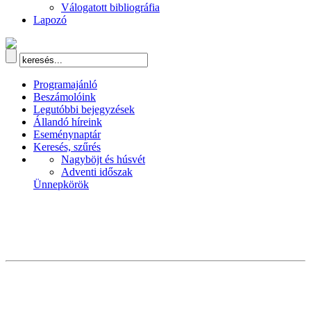
Válogatott bibliográfia
Lapozó
Programajánló
Beszámolóink
Legutóbbi bejegyzések
Állandó híreink
Eseménynaptár
Keresés, szűrés
Nagyböjt és húsvét
Adventi időszak
Ünnepkörök