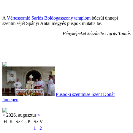
A
Vértessomló Sarlós Boldogasszony templom
búcsúi ünnepi
szentmiséjét Spányi Antal megyés püspök mutatta be.
Fényképeket készítette Ugrits Tamás
Püspöki szentmise Szent Donát
ünnepén
<
2026. augusztus
>
H
K
Sz
Cs
P
Sz
V
1
2