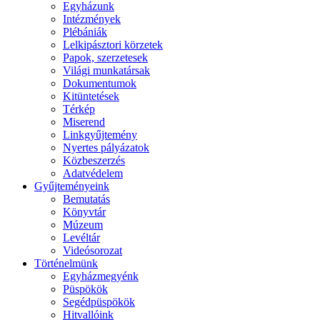
Egyházunk
Intézmények
Plébániák
Lelkipásztori körzetek
Papok, szerzetesek
Világi munkatársak
Dokumentumok
Kitüntetések
Térkép
Miserend
Linkgyűjtemény
Nyertes pályázatok
Közbeszerzés
Adatvédelem
Gyűjteményeink
Bemutatás
Könyvtár
Múzeum
Levéltár
Videósorozat
Történelmünk
Egyházmegyénk
Püspökök
Segédpüspökök
Hitvallóink