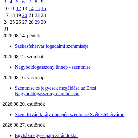
3
4
5
6
7
8
9
10
11
12
13
14
15
16
17
18
19
20
21
22
23
24
25
26
27
28
29
30
31
2026.08.14. péntek
Székesfehérvár fogadalmi szentmiséje
2026.08.15. szombat
Nagyboldogasszony ünnep - szentmise
2026.08.16. vasárnap
Szentmise és jegyesek megáldása az Ercsi
Nagyboldogasszony-napi búcsún
2026.08.20. csütörtök
Szent István király ünnepén szentmise Székesfehérváron
2026.08.27. csütörtök
Egyházmegyés papi zarándoklat