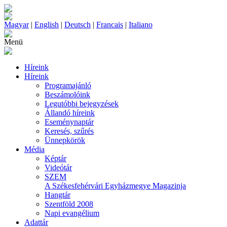
Magyar
|
English
|
Deutsch
|
Francais
|
Italiano
Menü
Híreink
Híreink
Programajánló
Beszámolóink
Legutóbbi bejegyzések
Állandó híreink
Eseménynaptár
Keresés, szűrés
Ünnepkörök
Média
Képtár
Videótár
SZEM
A Székesfehérvári Egyházmegye Magazinja
Hangtár
Szentföld 2008
Napi evangélium
Adattár