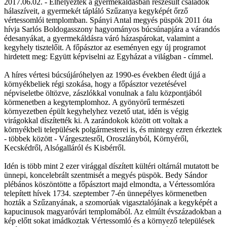
2017.06.02. - Elhelyezték a gyermekáldásban részesült családok
hálaszíveit, a gyermekét tápláló Szűzanya kegyképét őrző
vértessomlói templomban. Spányi Antal megyés püspök 2011 óta
hívja Sarlós Boldogasszony hagyományos búcsúnapjára a várandós
édesanyákat, a gyermekáldásra váró házaspárokat, valamint a
kegyhely tisztelőit. A főpásztor az eseményen egy új programot
hirdetett meg: Együtt képviselni az Egyházat a világban - címmel.
A híres vértesi búcsújáróhelyen az 1990-es években éledt újjá a
környékbeliek régi szokása, hogy a főpásztor vezetésével
népviseletbe öltözve, zászlókkal vonulnak a falu központjából
körmenetben a kegytemplomhoz. A gyönyörű természeti
környezetben épült kegyhelyhez vezető utat, idén is végig
virágokkal díszítették ki. A zarándokok között ott voltak a
környékbeli települések polgármesterei is, és mintegy ezren érkeztek
- többek között - Várgesztesről, Oroszlányból, Környéről,
Kecskédről, Alsógalláról és Kisbérről.
Idén is több mint 2 ezer virággal díszített kültéri oltárnál mutatott be
ünnepi, koncelebrált szentmisét a megyés püspök. Bedy Sándor
plébános köszöntötte a főpásztort majd elmondta, a Vértessomlóra
telepített hívek 1734. szeptember 7-én ünnepélyes körmenetben
hozták a Szűzanyának, a szomorúak vigasztalójának a kegyképét a
kapucinusok magyaróvári templomából. Az elmúlt évszázadokban a
kép előtt sokat imádkoztak Vértessomló és a környező települések