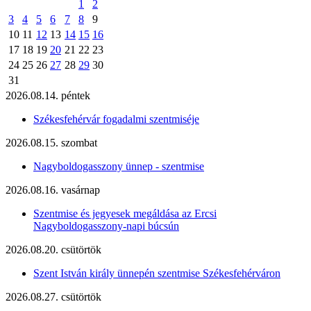
1
2
3
4
5
6
7
8
9
10
11
12
13
14
15
16
17
18
19
20
21
22
23
24
25
26
27
28
29
30
31
2026.08.14. péntek
Székesfehérvár fogadalmi szentmiséje
2026.08.15. szombat
Nagyboldogasszony ünnep - szentmise
2026.08.16. vasárnap
Szentmise és jegyesek megáldása az Ercsi
Nagyboldogasszony-napi búcsún
2026.08.20. csütörtök
Szent István király ünnepén szentmise Székesfehérváron
2026.08.27. csütörtök