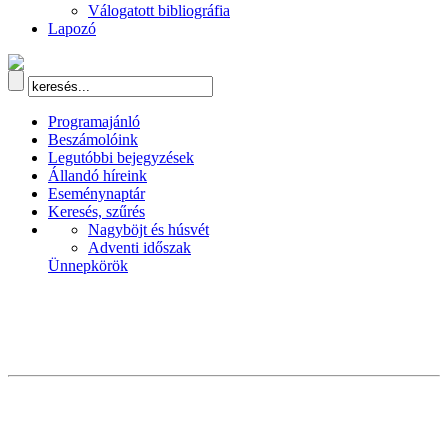
Válogatott bibliográfia
Lapozó
Programajánló
Beszámolóink
Legutóbbi bejegyzések
Állandó híreink
Eseménynaptár
Keresés, szűrés
Nagyböjt és húsvét
Adventi időszak
Ünnepkörök