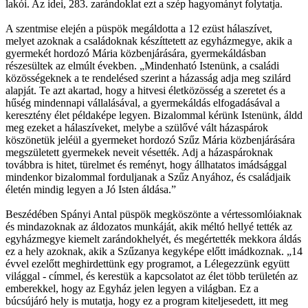
lakói. Az idei, 283. zarándoklat ezt a szép hagyományt folytatja.
A szentmise elején a püspök megáldotta a 12 ezüst hálaszívet,
melyet azoknak a családoknak készíttetett az egyházmegye, akik a
gyermekét hordozó Mária közbenjárására, gyermekáldásban
részesültek az elmúlt években. „Mindenható Istenünk, a családi
közösségeknek a te rendelésed szerint a házasság adja meg szilárd
alapját. Te azt akartad, hogy a hitvesi életközösség a szeretet és a
hűség mindennapi vállalásával, a gyermekáldás elfogadásával a
keresztény élet példaképe legyen. Bizalommal kérünk Istenünk, áldd
meg ezeket a hálaszíveket, melybe a szülővé vált házaspárok
köszönetük jeléül a gyermeket hordozó Szűz Mária közbenjárására
megszületett gyermekek neveit vésették. Adj a házaspároknak
továbbra is hitet, türelmet és reményt, hogy állhatatos imádsággal
mindenkor bizalommal forduljanak a Szűz Anyához, és családjaik
életén mindig legyen a Jó Isten áldása.”
Beszédében Spányi Antal püspök megköszönte a vértessomlóiaknak
és mindazoknak az áldozatos munkáját, akik méltó hellyé tették az
egyházmegye kiemelt zarándokhelyét, és megértették mekkora áldás
ez a hely azoknak, akik a Szűzanya kegyképe előtt imádkoznak. „14
évvel ezelőtt meghirdettünk egy programot, a Lélegezzünk együtt
világgal - címmel, és kerestük a kapcsolatot az élet több területén az
emberekkel, hogy az Egyház jelen legyen a világban. Ez a
búcsújáró hely is mutatja, hogy ez a program kiteljesedett, itt meg