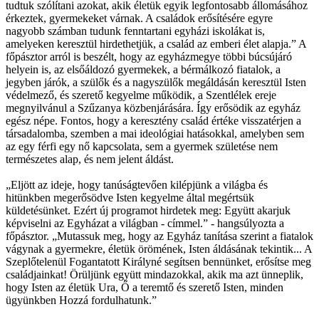
tudtuk szólítani azokat, akik életük egyik legfontosabb állomásához
érkeztek, gyermekeket várnak. A családok erősítésére egyre
nagyobb számban tudunk fenntartani egyházi iskolákat is,
amelyeken keresztül hirdethetjük, a család az emberi élet alapja.” A
főpásztor arról is beszélt, hogy az egyházmegye többi búcsújáró
helyein is, az elsőáldozó gyermekek, a bérmálkozó fiatalok, a
jegyben járók, a szülők és a nagyszülők megáldásán keresztül Isten
védelmező, és szerető kegyelme működik, a Szentlélek ereje
megnyilvánul a Szűzanya közbenjárására. Így erősödik az egyház
egész népe. Fontos, hogy a keresztény család értéke visszatérjen a
társadalomba, szemben a mai ideológiai hatásokkal, amelyben sem
az egy férfi egy nő kapcsolata, sem a gyermek születése nem
természetes alap, és nem jelent áldást.
„Eljött az ideje, hogy tanúságtevően kilépjünk a világba és
hitünkben megerősödve Isten kegyelme által megértsük
küldetésünket. Ezért új programot hirdetek meg: Együtt akarjuk
képviselni az Egyházat a világban - címmel.” - hangsúlyozta a
főpásztor. „Mutassuk meg, hogy az Egyház tanítása szerint a fiatalok
vágynak a gyermekre, életük örömének, Isten áldásának tekintik... A
Szeplőtelenül Fogantatott Királyné segítsen bennünket, erősítse meg
családjainkat! Örüljünk együtt mindazokkal, akik ma azt ünneplik,
hogy Isten az életük Ura, Ő a teremtő és szerető Isten, minden
ügyünkben Hozzá fordulhatunk.”