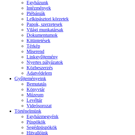
Egyházunk
Intézmények
Plébániák
Lelkipásztori körzetek
Papok, szerzetesek
Világi munkatársak
Dokumentumok
Kitüntetések
Térkép
Miserend
Linkgyűjtemény
Nyertes pályázatok
Közbeszerzés
Adatvédelem
Gyűjteményeink
Bemutatás
Könyvtár
Múzeum
Levéltár
Videósorozat
Történelmünk
Egyházmegyénk
Püspökök
Segédpüspökök
Hitvallóink