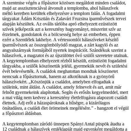
A szentmise végén a főpásztor közösen megáldott minden családot,
majd az asszisztenciával átvonult a templomba, ahol hálaszívek
méltó keretben kerültek elhelyezésre a templom falán. A fogadalmi
tárgyakat Ádám Krisztián és Zalavári Fruzsina iparművészek tervei
alapján készültek. Az ovális tárlóba apró elhelyezett ezüstözött
szívek jelképezik azt a keresztény hagyományt, miszerint szív az
érzelmek, gondolatok és a bölcsesség helye az emberben, éppen
ezért a Szentlélek lakhelye. A vértessomlói hálaszíveket készítő
iparművészek az összegömbölyödő magzat, a zárt kagyló és az
angyalszárnyak formájából nyertek inspirációt. Szándékuk szerint a
hálaszívek, a magzatot és az újszülöttet óvó szülői szeretetre utalnak.
A kegytemplomban elhelyezett rézből készült, ezüstözött fogadalmi
tárgyakba, a szülők köszönetük jeléül, gyermekük nevét és születési
évét belevésették. A családok meghatottan mondtak köszönetet
nemcsak a főpásztornak, hanem az alkotóknak is a gyönyörű
hálaszívekért. „Köszönjük a családot, amelyben elfogadtak a
szüleink, mint áldást. A családot, amely felnevelt és azt, amit már
felnőtt gyermekeink alapítottak. Segíts és erősíts kegyelmeddel, mert
a mai világ nem kedvez a keresztény életfelfogásra alapozott családi
életnek. Adj erőt a házaspároknak a hűségre, a kizárólagos
önátadásra, a családi élet örömeinek megélésére.” - hangzott el végül
a főpásztori áldásban.
A kegytemplomban záródó ünnepen Spányi Antal püspök átadta a
12 családnak a hálaszívek emléklapját majd egyenként megáldotta a