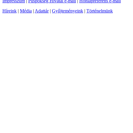
Impresszum
|
Püspökség Hivatal e-mail
|
Honlapreferens e-mail
Híreink
|
Média
|
Adattár
|
Gyűjteményeink
|
Történelmünk