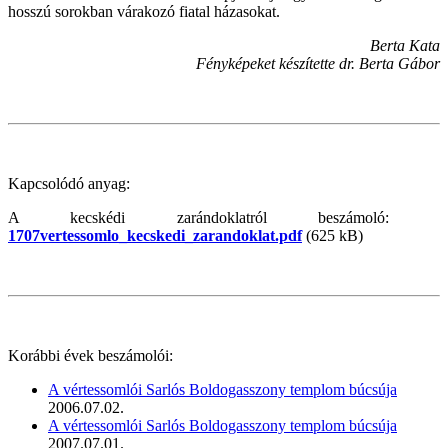
hosszú sorokban várakozó fiatal házasokat.
Berta Kata
Fényképeket készítette dr. Berta Gábor
Kapcsolódó anyag:
A kecskédi zarándoklatról beszámoló:
1707vertessomlo_kecskedi_zarandoklat.pdf
(625 kB)
Korábbi évek beszámolói:
A vértessomlói Sarlós Boldogasszony templom búcsúja
2006.07.02.
A vértessomlói Sarlós Boldogasszony templom búcsúja
2007.07.01.