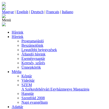
Magyar
|
English
|
Deutsch
|
Francais
|
Italiano
Menü
Híreink
Híreink
Programajánló
Beszámolóink
Legutóbbi bejegyzések
Állandó híreink
Eseménynaptár
Keresés, szűrés
Ünnepkörök
Média
Képtár
Videótár
SZEM
A Székesfehérvári Egyházmegye Magazinja
Hangtár
Szentföld 2008
Napi evangélium
Adattár