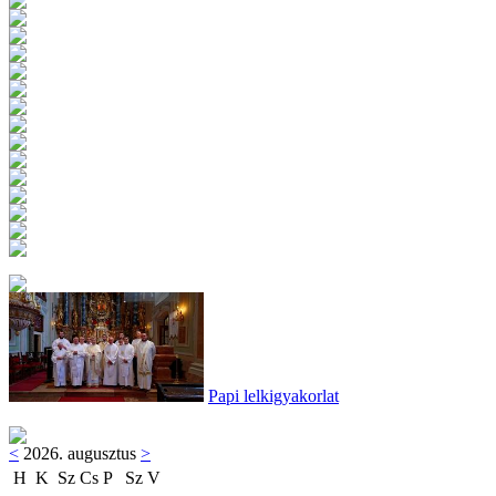
Papi lelkigyakorlat
<
2026. augusztus
>
H
K
Sz
Cs
P
Sz
V