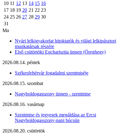
10
11
12
13
14
15
16
17
18
19
20
21
22
23
24
25
26
27
28
29
30
31
Ma
Nyári lelkigyakorlat hitoktatók és világi lelkipásztori
munkatársak részére
Első csütörtöki Eucharisztia ünnep (Öreghegy)
2026.08.14. péntek
Székesfehérvár fogadalmi szentmiséje
2026.08.15. szombat
Nagyboldogasszony ünnep - szentmise
2026.08.16. vasárnap
Szentmise és jegyesek megáldása az Ercsi
Nagyboldogasszony-napi búcsún
2026.08.20. csütörtök