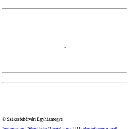
© Székesfehérvári Egyházmegye
Impresszum
|
Püspökség Hivatal e-mail
|
Honlapreferens e-mail