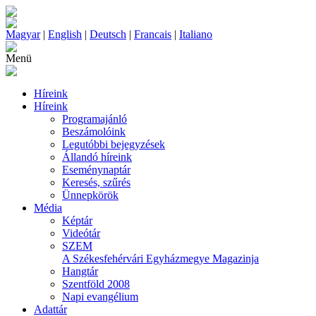
Magyar
|
English
|
Deutsch
|
Francais
|
Italiano
Menü
Híreink
Híreink
Programajánló
Beszámolóink
Legutóbbi bejegyzések
Állandó híreink
Eseménynaptár
Keresés, szűrés
Ünnepkörök
Média
Képtár
Videótár
SZEM
A Székesfehérvári Egyházmegye Magazinja
Hangtár
Szentföld 2008
Napi evangélium
Adattár