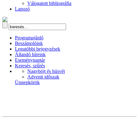
Válogatott bibliográfia
Lapozó
Programajánló
Beszámolóink
Legutóbbi bejegyzések
Állandó híreink
Eseménynaptár
Keresés, szűrés
Nagyböjt és húsvét
Adventi időszak
Ünnepkörök