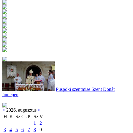
Püspöki szentmise Szent Donát
ünnepén
<
2026. augusztus
>
H
K
Sz
Cs
P
Sz
V
1
2
3
4
5
6
7
8
9