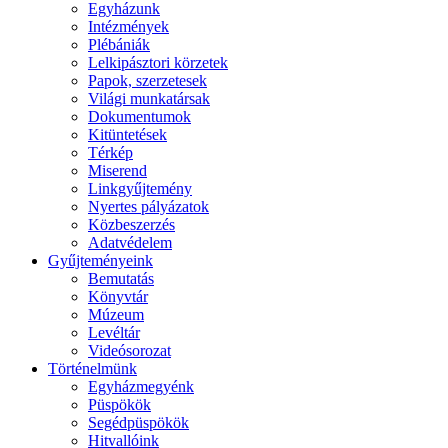
Egyházunk
Intézmények
Plébániák
Lelkipásztori körzetek
Papok, szerzetesek
Világi munkatársak
Dokumentumok
Kitüntetések
Térkép
Miserend
Linkgyűjtemény
Nyertes pályázatok
Közbeszerzés
Adatvédelem
Gyűjteményeink
Bemutatás
Könyvtár
Múzeum
Levéltár
Videósorozat
Történelmünk
Egyházmegyénk
Püspökök
Segédpüspökök
Hitvallóink