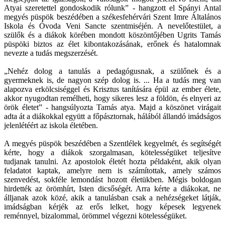
Atyai szeretettel gondoskodik rólunk” - hangzott el Spányi Antal
megyés püspök beszédében a székesfehérvári Szent Imre Általános
Iskola és Óvoda Veni Sancte szentmiséjén. A nevelőtestület, a
szülők és a diákok körében mondott köszöntőjében Ugrits Tamás
püspöki biztos az élet kibontakozásának, erőnek és hatalomnak
nevezte a tudás megszerzését.
„Nehéz dolog a tanulás a pedagógusnak, a szülőnek és a
gyermeknek is, de nagyon szép dolog is. ... Ha a tudás meg van
alapozva erkölcsiséggel és Krisztus tanítására épül az ember élete,
akkor nyugodtan remélheti, hogy sikeres lesz a földön, és elnyeri az
örök életet” - hangsúlyozta Tamás atya. Majd a köszönet virágait
adta át a diákokkal együtt a főpásztornak, hálából állandó imádságos
jelenlétéért az iskola életében.
A megyés püspök beszédében a Szentlélek kegyelmét, és segítségét
kérte, hogy a diákok szorgalmasan, kötelességüket teljesítve
tudjanak tanulni. Az apostolok életét hozta példaként, akik olyan
feladatot kaptak, amelyre nem is számítottak, amely számos
szenvedést, sokféle lemondást hozott életükben. Mégis boldogan
hirdették az örömhírt, Isten dicsőségét. Arra kérte a diákokat, ne
álljanak azok közé, akik a tanulásban csak a nehézségeket látják,
imádságban kérjék az erős lelket, hogy képesek legyenek
reménnyel, bizalommal, örömmel végezni kötelességüket.