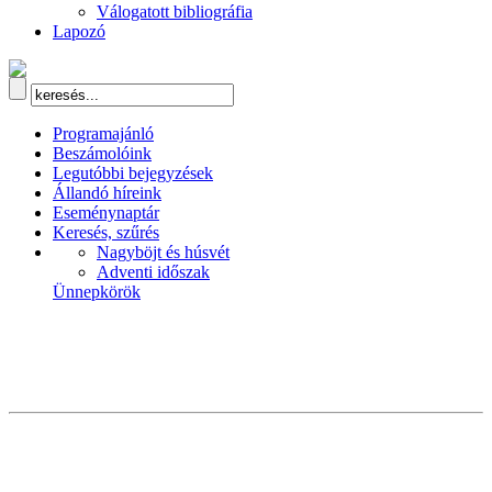
Válogatott bibliográfia
Lapozó
Programajánló
Beszámolóink
Legutóbbi bejegyzések
Állandó híreink
Eseménynaptár
Keresés, szűrés
Nagyböjt és húsvét
Adventi időszak
Ünnepkörök