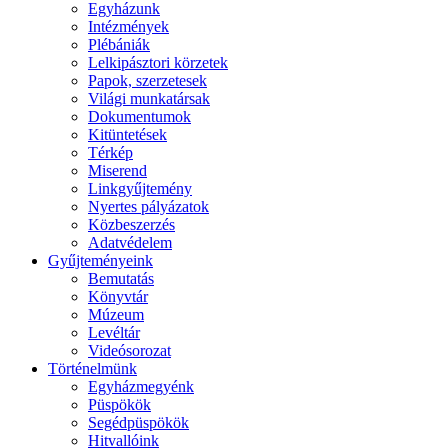
Egyházunk
Intézmények
Plébániák
Lelkipásztori körzetek
Papok, szerzetesek
Világi munkatársak
Dokumentumok
Kitüntetések
Térkép
Miserend
Linkgyűjtemény
Nyertes pályázatok
Közbeszerzés
Adatvédelem
Gyűjteményeink
Bemutatás
Könyvtár
Múzeum
Levéltár
Videósorozat
Történelmünk
Egyházmegyénk
Püspökök
Segédpüspökök
Hitvallóink