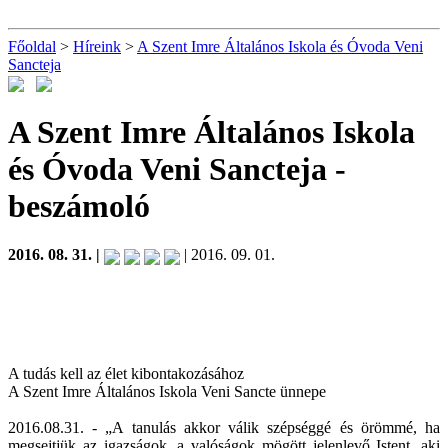
Főoldal
>
Híreink
>
A Szent Imre Általános Iskola és Óvoda Veni
Sancteja
A Szent Imre Általános Iskola
és Óvoda Veni Sancteja
-
beszámoló
2016. 08. 31. |
| 2016. 09. 01.
A tudás kell az élet kibontakozásához
A Szent Imre Általános Iskola Veni Sancte ünnepe
2016.08.31. - „A tanulás akkor válik szépséggé és örömmé, ha
megsejtjük az igazságok, a valóságok mögött jelenlevő Istent, aki