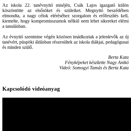
Az iskola 22. tanévnyitó miséjén, Csák Lajos igazgató külön
köszöntötte az elsősöket és szüleiket. Megnyitó beszédében
elmondta, a nagy célok eléréséhez szorgalom és erőfeszítés kell,
kiemelte, hogy kompromisszumok nélkül nem lehet sikereket elérni
a tanulásban.
Az évnyitó szentmise végén közösen imádkoztak a jelenlevők az új
tanévért, püspöki áldásban részesültek az iskola diákjai, pedagógusai
és minden szülő.
Berta Kata
Fényképeket készítette Nagy Anikó
Videó: Somogyi Tamás és Berta Kata
Kapcsolódó videóanyag