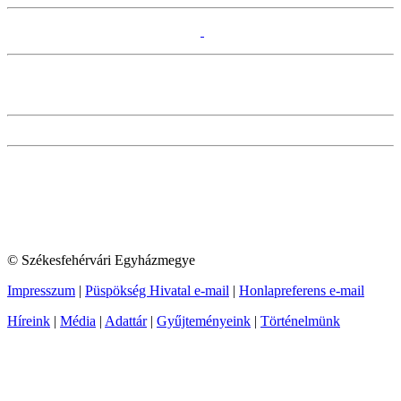
© Székesfehérvári Egyházmegye
Impresszum
|
Püspökség Hivatal e-mail
|
Honlapreferens e-mail
Híreink
|
Média
|
Adattár
|
Gyűjteményeink
|
Történelmünk