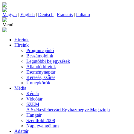
Magyar
|
English
|
Deutsch
|
Francais
|
Italiano
Menü
Híreink
Híreink
Programajánló
Beszámolóink
Legutóbbi bejegyzések
Állandó híreink
Eseménynaptár
Keresés, szűrés
Ünnepkörök
Média
Képtár
Videótár
SZEM
A Székesfehérvári Egyházmegye Magazinja
Hangtár
Szentföld 2008
Napi evangélium
Adattár