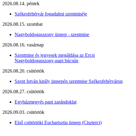
2026.08.14. péntek
Székesfehérvár fogadalmi szentmiséje
2026.08.15. szombat
Nagyboldogasszony ünnep - szentmise
2026.08.16. vasárnap
Szentmise és jegyesek megáldása az Ercsi
Nagyboldogasszony-napi búcsún
2026.08.20. csütörtök
Szent István király ünnepén szentmise Székesfehérváron
2026.08.27. csütörtök
Egyházmegyés papi zarándoklat
2026.09.03. csütörtök
Első csütörtöki Eucharisztia ünnep (Ciszterci)